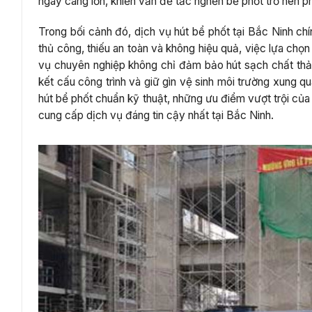
ngày càng lớn, khiến vấn đề tắc nghẽn bể phốt trở nên ph
Trong bối cảnh đó, dịch vụ hút bể phốt tại Bắc Ninh chín
thủ công, thiếu an toàn và không hiệu quả, việc lựa chọn
vụ chuyên nghiệp không chỉ đảm bảo hút sạch chất thải
kết cấu công trình và giữ gìn vệ sinh môi trường xung qua
hút bể phốt chuẩn kỹ thuật, những ưu điểm vượt trội củ
cung cấp dịch vụ đáng tin cậy nhất tại Bắc Ninh.