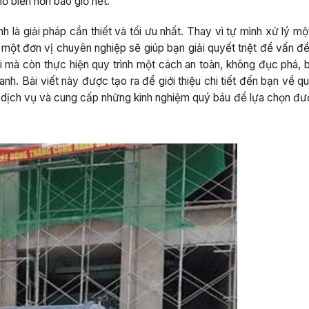
ổ biến hơn bao giờ hết.
h là giải pháp cần thiết và tối ưu nhất. Thay vì tự mình xử lý m
 một đơn vị chuyên nghiệp sẽ giúp bạn giải quyết triệt để vấn đ
 mà còn thực hiện quy trình một cách an toàn, không đục phá, 
nh. Bài viết này được tạo ra để giới thiệu chi tiết đến bạn về qu
a dịch vụ và cung cấp những kinh nghiệm quý báu để lựa chọn đư