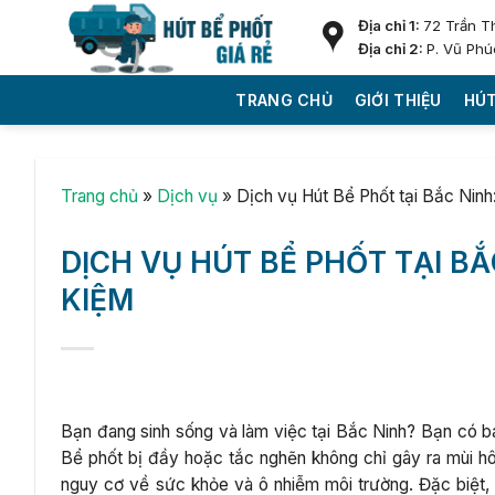
Skip
Địa chỉ 1:
72 Trần T
to
Địa chỉ 2:
P. Vũ Phú
content
TRANG CHỦ
GIỚI THIỆU
HÚT
Trang chủ
»
Dịch vụ
»
Dịch vụ Hút Bể Phốt tại Bắc Ninh
DỊCH VỤ HÚT BỂ PHỐT TẠI BẮ
KIỆM
Bạn đang sinh sống và làm việc tại Bắc Ninh? Bạn có ba
Bể phốt bị đầy hoặc tắc nghẽn không chỉ gây ra mùi hôi
nguy cơ về sức khỏe và ô nhiễm môi trường. Đặc biệt, t