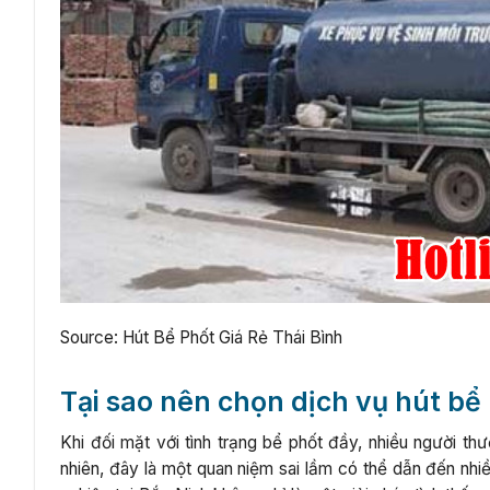
Source: Hút Bể Phốt Giá Rẻ Thái Bình
Tại sao nên chọn dịch vụ hút bể
Khi đối mặt với tình trạng bể phốt đầy, nhiều người th
nhiên, đây là một quan niệm sai lầm có thể dẫn đến nhi