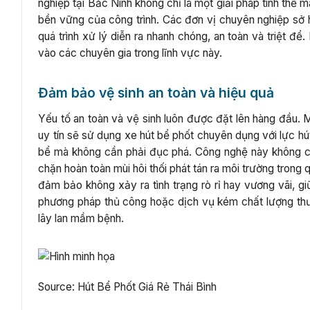
nghiệp tại Bắc Ninh không chỉ là một giải pháp tình thế 
bền vững của công trình. Các đơn vị chuyên nghiệp sở hữ
quá trình xử lý diễn ra nhanh chóng, an toàn và triệt đ
vào các chuyên gia trong lĩnh vực này.
Đảm bảo vệ sinh an toàn và hiệu quả
Yếu tố an toàn và vệ sinh luôn được đặt lên hàng đầu. M
uy tín sẽ sử dụng xe hút bể phốt chuyên dụng với lực hú
bể mà không cần phải đục phá. Công nghệ này không ch
chặn hoàn toàn mùi hôi thối phát tán ra môi trường trong
đảm bảo không xảy ra tình trạng rò rỉ hay vương vãi, gi
phương pháp thủ công hoặc dịch vụ kém chất lượng thườ
lây lan mầm bệnh.
Source: Hút Bể Phốt Giá Rẻ Thái Bình