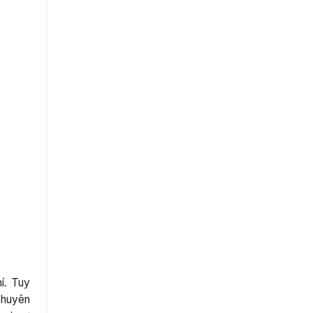
í. Tuy
chuyên