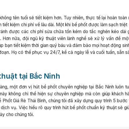
hông tên tuổi sẽ tiết kiệm hơn. Tuy nhiên, thực tế lại hoàn toà
tiết kiệm chi phí về lâu dài. Một khi bể phốt được làm sạch triệt
tránh được các chi phí sửa chữa tốn kém do tắc nghẽn kéo dài g
 Hơn nữa, đội ngũ kỹ thuật viên lành nghề sẽ xử lý vấn đề mộ
p bạn tiết kiệm thời gian quý báu và đảm bảo mọi hoạt động sinh
đoạn. Họ có thể phục vụ 24/7, kể cả ngày lễ và cuối tuần, sẵn s
thuật tại Bắc Ninh
àng, một đơn vị hút bể phốt chuyên nghiệp tại Bắc Ninh luôn tu
h này không chỉ thể hiện sự chuyên nghiệp mà còn giúp khách h
 Phốt Giá Rẻ Thái Bình, chúng tôi đã xây dựng quy trình 5 bước 
 dịch vụ. Việc hiểu rõ quy trình hút bể phốt chuẩn kỹ thuật sẽ g
ày cho chúng tôi.