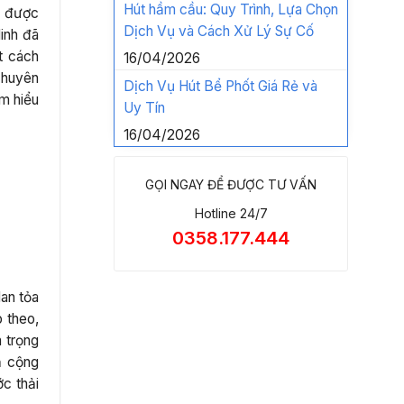
Hút hầm cầu: Quy Trình, Lựa Chọn
ưa được
Dịch Vụ và Cách Xử Lý Sự Cố
Ninh đã
t cách
16/04/2026
chuyên
Dịch Vụ Hút Bể Phốt Giá Rẻ và
ìm hiểu
Uy Tín
16/04/2026
GỌI NGAY ĐỂ ĐƯỢC TƯ VẤN
Hotline 24/7
0358.177.444
lan tỏa
 theo,
 trọng
ả cộng
ớc thải