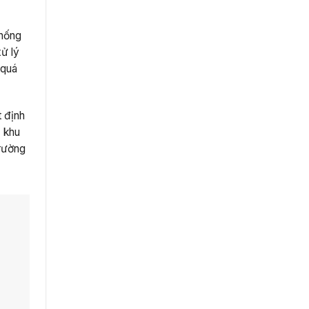
thống
ử lý
 quá
t định
ả khu
trường