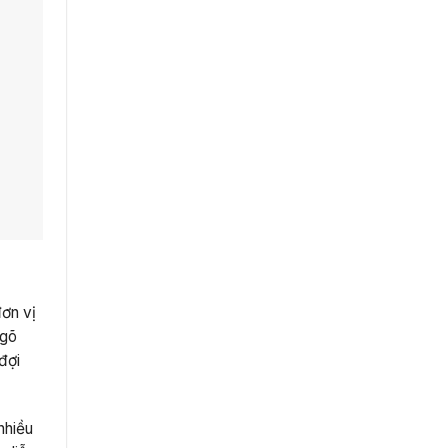
đơn vị
ngõ
đợi
nhiều