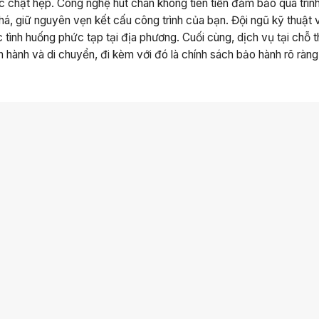
 chật hẹp. Công nghệ hút chân không tiên tiến đảm bảo quá trình
á, giữ nguyên vẹn kết cấu công trình của bạn. Đội ngũ kỹ thuật 
 tình huống phức tạp tại địa phương. Cuối cùng, dịch vụ tại chỗ 
 hành và di chuyển, đi kèm với đó là chính sách bảo hành rõ ràng