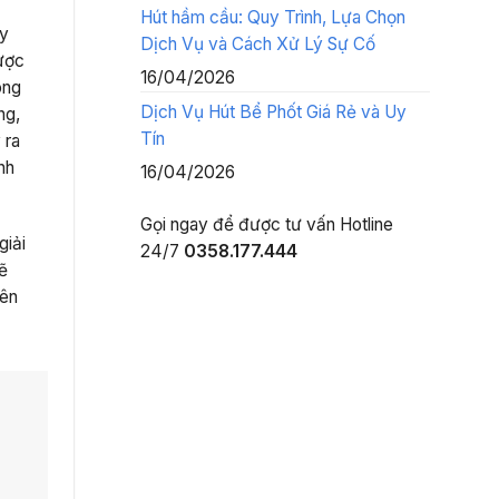
Hút hầm cầu: Quy Trình, Lựa Chọn
ay
Dịch Vụ và Cách Xử Lý Sự Cố
được
16/04/2026
ông
Dịch Vụ Hút Bể Phốt Giá Rẻ và Uy
ng,
Tín
 ra
nh
16/04/2026
Gọi ngay để được tư vấn
Hotline
giải
24/7
0358.177.444
sẽ
yên