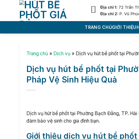
Skip
Địa chỉ 1:
72 Trần T
to
Địa chỉ 2:
P. Vũ Phú
content
TRANG CHỦ
GIỚI THIỆU
Trang chủ
»
Dịch vụ
»
Dịch vụ hút bể phốt tại Phườ
Dịch vụ hút bể phốt tại Phườ
Pháp Vệ Sinh Hiệu Quả
Dịch vụ hút bể phốt tại Phường Bạch Đằng, TP. Hải 
đảm bảo vệ sinh cho gia đình bạn.
Giới thiệu dịch vụ hút bể phố