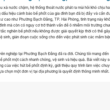
ầu xả nước chậm, hệ thống thoát nước phát ra mùi hôi khó chịu h
ng dấu hiệu cảnh báo bể phốt của gia đình bạn đã bị đầy và cần 
 cư cao như Phường Bạch Đằng, TP. Hải Phòng, tình trạng này kh
đình mà còn có nguy cơ trở thành vấn đề ô nhiễm môi trường chu
ắc nghẽn bể phốt nếu không được giải quyết kịp thời có thể gây
h vệ sinh, gián đoạn cuộc sống cho đến việc phát sinh các mầm bệ
uyên nghiệp tại Phường Bạch Đằng đã ra đời. Chúng tôi mang đến 
 bể phốt một cách nhanh chóng, vệ sinh và hiệu quả. Bài viết này 
g của việc hút bể phốt định kỳ, giới thiệu quy trình làm việc chu
lựa chọn một đơn vị tại địa phương là quyết định thông minh nhất.