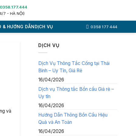
0358.177.444
4/7 - HÀ NỘI)
 & HƯỚNG DẪN
DỊCH VỤ
0358 177 444
DỊCH VỤ
Dịch Vụ Thông Tắc Cống tại Thái
Bình – Uy Tín, Giá Rẻ
16/04/2026
Dịch vụ Thông tắc Bồn cầu Giá rẻ –
Uy tín
16/04/2026
ờng và
Hướng Dẫn Thông Bồn Cầu Hiệu
Quả và An Toàn
16/04/2026
g