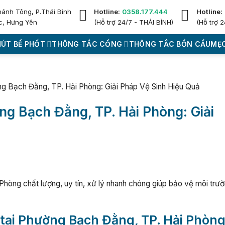
hánh Tông, P.Thái Bình
Hotline:
0358.177.444
Hotline:
c, Hưng Yên
(Hỗ trợ 24/7 - THÁI BÌNH)
(Hỗ trợ 2
HÚT BỂ PHỐT
THÔNG TẮC CỐNG
THÔNG TẮC BỒN CẦU
MẸO
ng Bạch Đằng, TP. Hải Phòng: Giải Pháp Vệ Sinh Hiệu Quả
ng Bạch Đằng, TP. Hải Phòng: Giải
Phòng chất lượng, uy tín, xử lý nhanh chóng giúp bảo vệ môi trư
t tại Phường Bạch Đằng, TP. Hải Phòn