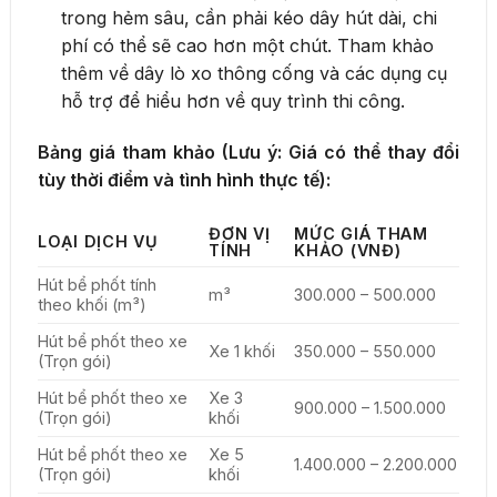
trong hẻm sâu, cần phải kéo dây hút dài, chi
phí có thể sẽ cao hơn một chút. Tham khảo
thêm về dây lò xo thông cống và các dụng cụ
hỗ trợ để hiểu hơn về quy trình thi công.
Bảng giá tham khảo (Lưu ý: Giá có thể thay đổi
tùy thời điểm và tình hình thực tế):
ĐƠN VỊ
MỨC GIÁ THAM
LOẠI DỊCH VỤ
TÍNH
KHẢO (VNĐ)
Hút bể phốt tính
m³
300.000 – 500.000
theo khối (m³)
Hút bể phốt theo xe
Xe 1 khối
350.000 – 550.000
(Trọn gói)
Hút bể phốt theo xe
Xe 3
900.000 – 1.500.000
(Trọn gói)
khối
Hút bể phốt theo xe
Xe 5
1.400.000 – 2.200.000
(Trọn gói)
khối