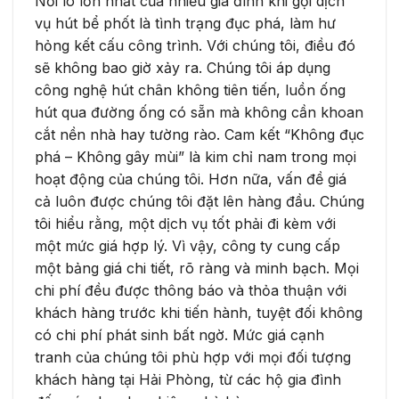
Nỗi lo lớn nhất của nhiều gia đình khi gọi dịch
vụ hút bể phốt là tình trạng đục phá, làm hư
hỏng kết cấu công trình. Với chúng tôi, điều đó
sẽ không bao giờ xảy ra. Chúng tôi áp dụng
công nghệ hút chân không tiên tiến, luồn ống
hút qua đường ống có sẵn mà không cần khoan
cắt nền nhà hay tường rào. Cam kết “Không đục
phá – Không gây mùi” là kim chỉ nam trong mọi
hoạt động của chúng tôi. Hơn nữa, vấn đề giá
cả luôn được chúng tôi đặt lên hàng đầu. Chúng
tôi hiểu rằng, một dịch vụ tốt phải đi kèm với
một mức giá hợp lý. Vì vậy, công ty cung cấp
một bảng giá chi tiết, rõ ràng và minh bạch. Mọi
chi phí đều được thông báo và thỏa thuận với
khách hàng trước khi tiến hành, tuyệt đối không
có chi phí phát sinh bất ngờ. Mức giá cạnh
tranh của chúng tôi phù hợp với mọi đối tượng
khách hàng tại Hải Phòng, từ các hộ gia đình