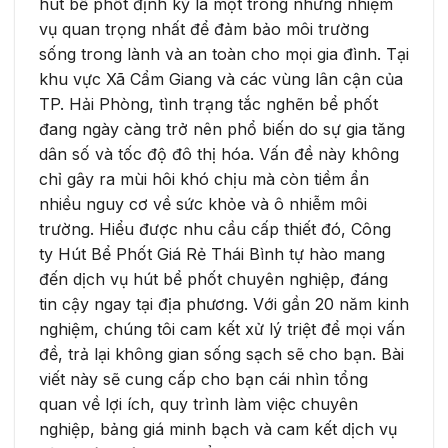
hút bể phốt định kỳ là một trong những nhiệm
vụ quan trọng nhất để đảm bảo môi trường
sống trong lành và an toàn cho mọi gia đình. Tại
khu vực Xã Cẩm Giang và các vùng lân cận của
TP. Hải Phòng, tình trạng tắc nghẽn bể phốt
đang ngày càng trở nên phổ biến do sự gia tăng
dân số và tốc độ đô thị hóa. Vấn đề này không
chỉ gây ra mùi hôi khó chịu mà còn tiềm ẩn
nhiều nguy cơ về sức khỏe và ô nhiễm môi
trường. Hiểu được nhu cầu cấp thiết đó, Công
ty Hút Bể Phốt Giá Rẻ Thái Bình tự hào mang
đến dịch vụ hút bể phốt chuyên nghiệp, đáng
tin cậy ngay tại địa phương. Với gần 20 năm kinh
nghiệm, chúng tôi cam kết xử lý triệt để mọi vấn
đề, trả lại không gian sống sạch sẽ cho bạn. Bài
viết này sẽ cung cấp cho bạn cái nhìn tổng
quan về lợi ích, quy trình làm việc chuyên
nghiệp, bảng giá minh bạch và cam kết dịch vụ