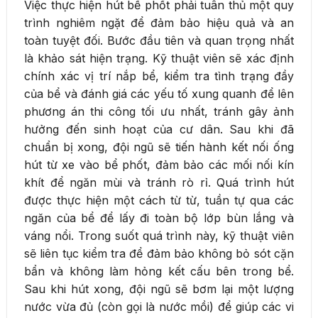
Việc thực hiện hút bể phốt phải tuân thủ một quy
trình nghiêm ngặt để đảm bảo hiệu quả và an
toàn tuyệt đối. Bước đầu tiên và quan trọng nhất
là khảo sát hiện trạng. Kỹ thuật viên sẽ xác định
chính xác vị trí nắp bể, kiểm tra tình trạng đầy
của bể và đánh giá các yếu tố xung quanh để lên
phương án thi công tối ưu nhất, tránh gây ảnh
hưởng đến sinh hoạt của cư dân. Sau khi đã
chuẩn bị xong, đội ngũ sẽ tiến hành kết nối ống
hút từ xe vào bể phốt, đảm bảo các mối nối kín
khít để ngăn mùi và tránh rò rỉ. Quá trình hút
được thực hiện một cách từ từ, tuần tự qua các
ngăn của bể để lấy đi toàn bộ lớp bùn lắng và
váng nổi. Trong suốt quá trình này, kỹ thuật viên
sẽ liên tục kiểm tra để đảm bảo không bỏ sót cặn
bẩn và không làm hỏng kết cấu bên trong bể.
Sau khi hút xong, đội ngũ sẽ bơm lại một lượng
nước vừa đủ (còn gọi là nước mồi) để giúp các vi