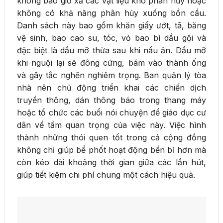
không bao giờ xả các vật liệu khó phân hủy hoặc
không có khả năng phân hủy xuống bồn cầu.
Danh sách này bao gồm khăn giấy ướt, tã, băng
vệ sinh, bao cao su, tóc, vỏ bao bì dầu gội và
đặc biệt là dầu mỡ thừa sau khi nấu ăn. Dầu mỡ
khi nguội lại sẽ đông cứng, bám vào thành ống
và gây tắc nghẽn nghiêm trọng. Ban quản lý tòa
nhà nên chủ động triển khai các chiến dịch
truyền thông, dán thông báo trong thang máy
hoặc tổ chức các buổi nói chuyện để giáo dục cư
dân về tầm quan trọng của việc này. Việc hình
thành những thói quen tốt trong cả cộng đồng
không chỉ giúp bể phốt hoạt động bền bỉ hơn mà
còn kéo dài khoảng thời gian giữa các lần hút,
giúp tiết kiệm chi phí chung một cách hiệu quả.