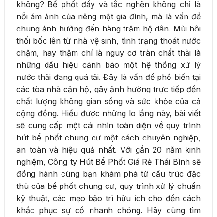
không? Bể phốt đầy và tắc nghẽn không chỉ là
nỗi ám ảnh của riêng một gia đình, mà là vấn đề
chung ảnh hưởng đến hàng trăm hộ dân. Mùi hôi
thối bốc lên từ nhà vệ sinh, tình trạng thoát nước
chậm, hay thậm chí là nguy cơ tràn chất thải là
những dấu hiệu cảnh báo một hệ thống xử lý
nước thải đang quá tải. Đây là vấn đề phổ biến tại
các tòa nhà căn hộ, gây ảnh hưởng trực tiếp đến
chất lượng không gian sống và sức khỏe của cả
cộng đồng. Hiểu được những lo lắng này, bài viết
sẽ cung cấp một cái nhìn toàn diện về quy trình
hút bể phốt chung cư một cách chuyên nghiệp,
an toàn và hiệu quả nhất. Với gần 20 năm kinh
nghiệm, Công ty Hút Bể Phốt Giá Rẻ Thái Bình sẽ
đồng hành cùng bạn khám phá từ cấu trúc đặc
thù của bể phốt chung cư, quy trình xử lý chuẩn
kỹ thuật, các mẹo bảo trì hữu ích cho đến cách
khắc phục sự cố nhanh chóng. Hãy cùng tìm