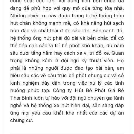
công suất cực lớn, với dung tích bồn chứa đa
dạng để phù hợp với quy mô của từng tòa nhà.
Những chiếc xe này được trang bị hệ thống bơm
hút chân không mạnh mẽ, có khả năng hút sạch
bùn đặc và chất thải ở độ sâu lớn. Bên cạnh đó,
hệ thống ống hút phải đủ dài và bền chắc để có
thể tiếp cận các vị trí bể phốt khó khăn, dù nằm
sâu dưới tầng hầm hay cách xa vị trí đỗ xe. Quan
trọng không kém là đội ngũ kỹ thuật viên. Họ
phải là những người được đào tạo bài bản, am
hiểu sâu sắc về cấu trúc bể phốt chung cư và có
kinh nghiệm dày dặn trong việc xử lý các tình
huống phức tạp. Công ty Hút Bể Phốt Giá Rẻ
Thái Bình luôn tự hào với đội ngũ chuyên gia lành
nghề và hệ thống xe hút hiện đại, sẵn sàng đáp
ứng mọi yêu cầu khắt khe nhất của các dự án
chung cư.