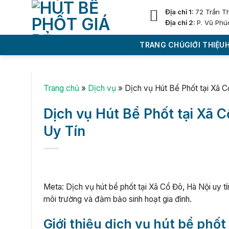
Skip
Địa chỉ 1:
72 Trần T
to
Địa chỉ 2:
P. Vũ Phú
content
TRANG CHỦ
GIỚI THIỆU
Trang chủ
»
Dịch vụ
»
Dịch vụ Hút Bể Phốt tại Xã C
Dịch vụ Hút Bể Phốt tại Xã C
Uy Tín
Meta: Dịch vụ hút bể phốt tại Xã Cổ Đô, Hà Nội uy tí
môi trường và đảm bảo sinh hoạt gia đình.
Giới thiệu dịch vụ hút bể phốt