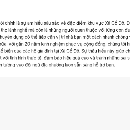
 tôi chính là sự am hiểu sâu sắc về đặc điểm khu vực Xã Cổ Đô. Đ
i thợ lành nghề mà còn là những người quen thuộc với từng con đ
huyên dụng có thể tiếp cận vị trí nhà bạn một cách nhanh chóng 
n nữa, với gần 20 năm kinh nghiệm phục vụ cộng đồng, chúng tôi h
ổ biến của các hộ gia đình tại Xã Cổ Đô. Sự thấu hiểu này giúp c
t với tình hình thực tế, đảm bảo hiệu quả cao và tránh những sai s
in tưởng vào đội ngũ địa phương luôn sẵn sàng hỗ trợ bạn.