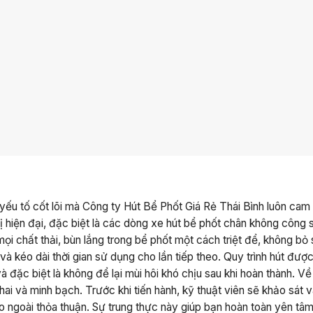
 yếu tố cốt lõi mà Công ty Hút Bể Phốt Giá Rẻ Thái Bình luôn cam 
ị hiện đại, đặc biệt là các dòng xe hút bể phốt chân không công 
i chất thải, bùn lắng trong bể phốt một cách triệt để, không bỏ 
 kéo dài thời gian sử dụng cho lần tiếp theo. Quy trình hút đượ
 đặc biệt là không để lại mùi hôi khó chịu sau khi hoàn thành. Về
ai và minh bạch. Trước khi tiến hành, kỹ thuật viên sẽ khảo sát 
nào ngoài thỏa thuận. Sự trung thực này giúp bạn hoàn toàn yên tâ