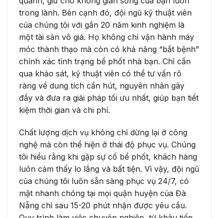
quanh, giữ cho không gian sống của bạn luôn
trong lành. Bên cạnh đó, đội ngũ kỹ thuật viên
của chúng tôi với gần 20 năm kinh nghiệm là
một tài sản vô giá. Họ không chỉ vận hành máy
móc thành thạo mà còn có khả năng “bắt bệnh”
chính xác tình trạng bể phốt nhà bạn. Chỉ cần
qua khảo sát, kỹ thuật viên có thể tư vấn rõ
ràng về dung tích cần hút, nguyên nhân gây
đầy và đưa ra giải pháp tối ưu nhất, giúp bạn tiết
kiệm thời gian và chi phí.
Chất lượng dịch vụ không chỉ dừng lại ở công
nghệ mà còn thể hiện ở thái độ phục vụ. Chúng
tôi hiểu rằng khi gặp sự cố bể phốt, khách hàng
luôn cảm thấy lo lắng và bất tiện. Vì vậy, đội ngũ
của chúng tôi luôn sẵn sàng phục vụ 24/7, có
mặt nhanh chóng tại mọi quận huyện của Đà
Nẵng chỉ sau 15-20 phút nhận được yêu cầu.
Quy trình làm việc chuyên nghiệp, từ khâu tiếp