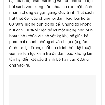
đại, toàn bộ chất thải lỏng và bùn đặc sẽ được
hút sạch vào trong bồn chứa của xe một cách
nhanh chóng và gọn gàng. Quy trình “hút sạch,
hút triệt để” của chúng tôi đảm bảo loại bỏ từ
80-90% lượng bùn trong bể. Chúng tôi không
hút cạn 100% vì việc để lại một lượng nhỏ bùn
hoạt tính (chứa vi sinh vật kỵ khí) sẽ giúp bể
phốt mới nhanh chóng đi vào hoạt động ổn
định trở lại. Trong suốt quá trình hút, kỹ thuật
viên sẽ liên tục kiểm tra để đảm bảo không làm
tổn hại đến kết cấu thành bể hay các đường
ống vào-ra.