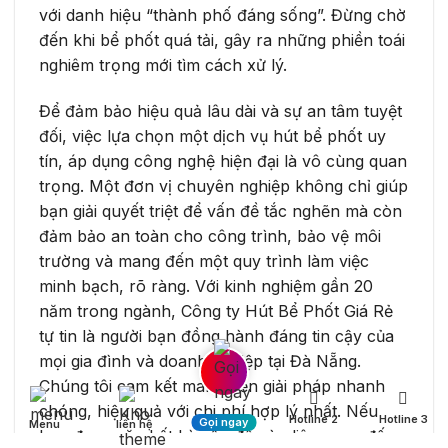
với danh hiệu “thành phố đáng sống”. Đừng chờ
đến khi bể phốt quá tải, gây ra những phiền toái
nghiêm trọng mới tìm cách xử lý.
Để đảm bảo hiệu quả lâu dài và sự an tâm tuyệt
đối, việc lựa chọn một dịch vụ hút bể phốt uy
tín, áp dụng công nghệ hiện đại là vô cùng quan
trọng. Một đơn vị chuyên nghiệp không chỉ giúp
bạn giải quyết triệt để vấn đề tắc nghẽn mà còn
đảm bảo an toàn cho công trình, bảo vệ môi
trường và mang đến một quy trình làm việc
minh bạch, rõ ràng. Với kinh nghiệm gần 20
năm trong ngành, Công ty Hút Bể Phốt Giá Rẻ
tự tin là người bạn đồng hành đáng tin cậy của
mọi gia đình và doanh nghiệp tại Đà Nẵng.
Chúng tôi cam kết mang đến giải pháp nhanh
chóng, hiệu quả với chi phí hợp lý nhất. Nếu
Hotline 2
Hotline 3
Gọi ngay
Menu
liên hệ
bạn đang gặp bất kỳ vấn đề nào liên quan đến