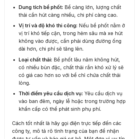
Dung tích bể phốt:
Bể càng lớn, lượng chất
thải cần hút càng nhiều, chi phí càng cao.
Vị trí và độ khó thi công:
Nếu bể phốt nằm ở
vị trí khó tiếp cận, trong hẻm sâu mà xe hút
không vào được, cần phải dùng đường ống
dài hơn, chi phí sẽ tăng lên.
Loại chất thải:
Bể phốt lâu năm không hút,
có nhiều bùn đặc, chất thải rắn khó xử lý sẽ
có giá cao hơn so với bể chỉ chứa chất thải
lỏng.
Thời điểm yêu cầu dịch vụ:
Yêu cầu dịch vụ
vào ban đêm, ngày lễ hoặc trong trường hợp
khẩn cấp có thể phát sinh phụ phí.
Cách tốt nhất là hãy gọi điện trực tiếp đến các
công ty, mô tả rõ tình trạng của bạn để nhận
được tư vấn và báo giá sơ bộ. Một đơn vị uy tín