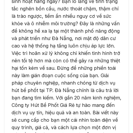
sinh hoạt hàng ngày? Bạn lo lắng về tình trạng
tắc nghẽn bồn cầu, nước thoát chậm, thậm chí
là trào ngược, tiềm ẩn nhiều nguy cơ về sức
khỏe và ô nhiễm môi trường? Đây là những vấn
đề không hề xa lạ tại một thành phố năng động
và phát triển như Đà Nẵng, nơi mật độ dân cư
cao và hệ thống hạ tầng luôn chịu áp lực lớn.
Việc trì hoãn xử lý không chỉ khiến tình hình trở
nên tồi tệ hơn mà còn có thể gây ra những thiệt
hại tốn kém về sau. Đừng để những phiền toái
này làm gián đoạn cuộc sống của bạn. Giải
pháp chuyên nghiệp, nhanh chóng từ dịch vụ
hút bể phốt tại TP. Đà Nẵng chính là câu trả lời
bạn đang tìm kiếm. Với gần 20 năm kinh nghiệm,
Công ty Hút Bể Phốt Giá Rẻ tự hào mang đến
dịch vụ uy tín, hiệu quả và an toàn. Bài viết này
sẽ cung cấp cho bạn một cái nhìn toàn diện về
quy trình, giá cả, và cách lựa chọn một đơn vị