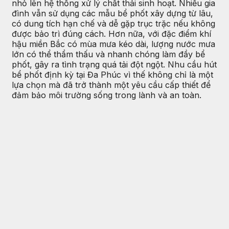
nhỏ lên hệ thống xử lý chất thải sinh hoạt. Nhiều gia
đình vẫn sử dụng các mẫu bể phốt xây dựng từ lâu,
có dung tích hạn chế và dễ gặp trục trặc nếu không
được bảo trì đúng cách. Hơn nữa, với đặc điểm khí
hậu miền Bắc có mùa mưa kéo dài, lượng nước mưa
lớn có thể thẩm thấu và nhanh chóng làm đầy bể
phốt, gây ra tình trạng quá tải đột ngột. Nhu cầu hút
bể phốt định kỳ tại Đa Phúc vì thế không chỉ là một
lựa chọn mà đã trở thành một yêu cầu cấp thiết để
đảm bảo môi trường sống trong lành và an toàn.