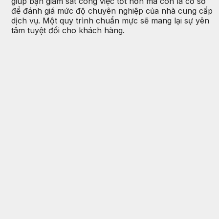
giúp bạn giám sát công việc tốt hơn mà còn là cơ sở
để đánh giá mức độ chuyên nghiệp của nhà cung cấp
dịch vụ. Một quy trình chuẩn mực sẽ mang lại sự yên
tâm tuyệt đối cho khách hàng.