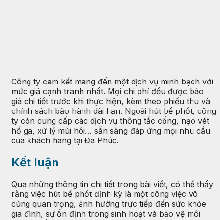
Công ty cam kết mang đến một dịch vụ minh bạch với
mức giá cạnh tranh nhất. Mọi chi phí đều được báo
giá chi tiết trước khi thực hiện, kèm theo phiếu thu và
chính sách bảo hành dài hạn. Ngoài hút bể phốt, công
ty còn cung cấp các dịch vụ thông tắc cống, nạo vét
hố ga, xử lý mùi hôi… sẵn sàng đáp ứng mọi nhu cầu
của khách hàng tại Đa Phúc.
Kết luận
Qua những thông tin chi tiết trong bài viết, có thể thấy
rằng việc hút bể phốt định kỳ là một công việc vô
cùng quan trọng, ảnh hưởng trực tiếp đến sức khỏe
gia đình, sự ổn định trong sinh hoạt và bảo vệ môi