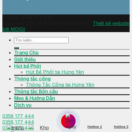
Hotline: 0358 177 444
Copyright 2026 © Hút Bể Phốt Giá Rẻ -
Thiết kế website
bởi MDIGI
Trang Chủ
Giới thiệu
Hút bể Phốt
Hút Bể Phốt tại Hưng Yên
Thông tắc cống
Thông Tắc Cống tại Hưng Yên
Thông tắc Bồn cầu
Mẹo & Hướng Dẫn
Dịch vụ
0358 177 444
0358 177 444
Hotline 2
Hotline 3
0358 177 444