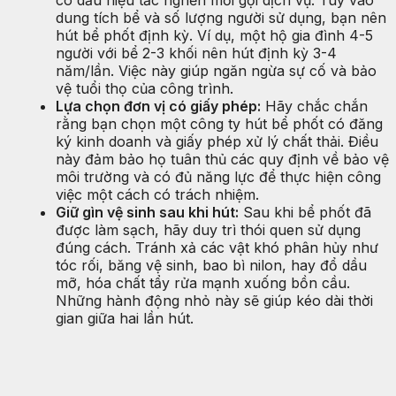
có dấu hiệu tắc nghẽn mới gọi dịch vụ. Tùy vào
dung tích bể và số lượng người sử dụng, bạn nên
hút bể phốt định kỳ. Ví dụ, một hộ gia đình 4-5
người với bể 2-3 khối nên hút định kỳ 3-4
năm/lần. Việc này giúp ngăn ngừa sự cố và bảo
vệ tuổi thọ của công trình.
Lựa chọn đơn vị có giấy phép:
Hãy chắc chắn
rằng bạn chọn một công ty hút bể phốt có đăng
ký kinh doanh và giấy phép xử lý chất thải. Điều
này đảm bảo họ tuân thủ các quy định về bảo vệ
môi trường và có đủ năng lực để thực hiện công
việc một cách có trách nhiệm.
Giữ gìn vệ sinh sau khi hút:
Sau khi bể phốt đã
được làm sạch, hãy duy trì thói quen sử dụng
đúng cách. Tránh xả các vật khó phân hủy như
tóc rối, băng vệ sinh, bao bì nilon, hay đổ dầu
mỡ, hóa chất tẩy rửa mạnh xuống bồn cầu.
Những hành động nhỏ này sẽ giúp kéo dài thời
gian giữa hai lần hút.