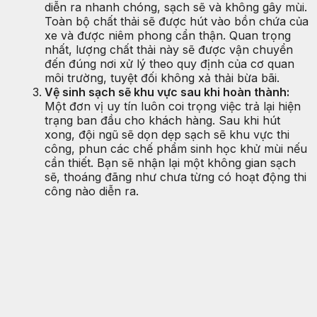
diễn ra nhanh chóng, sạch sẽ và không gây mùi.
Toàn bộ chất thải sẽ được hút vào bồn chứa của
xe và được niêm phong cẩn thận. Quan trọng
nhất, lượng chất thải này sẽ được vận chuyển
đến đúng nơi xử lý theo quy định của cơ quan
môi trường, tuyệt đối không xả thải bừa bãi.
Vệ sinh sạch sẽ khu vực sau khi hoàn thành:
Một đơn vị uy tín luôn coi trọng việc trả lại hiện
trạng ban đầu cho khách hàng. Sau khi hút
xong, đội ngũ sẽ dọn dẹp sạch sẽ khu vực thi
công, phun các chế phẩm sinh học khử mùi nếu
cần thiết. Bạn sẽ nhận lại một không gian sạch
sẽ, thoáng đãng như chưa từng có hoạt động thi
công nào diễn ra.