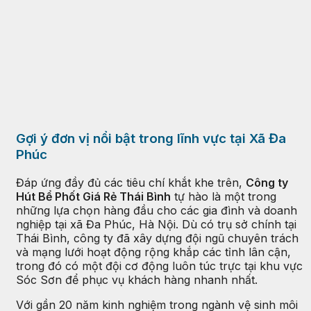
Gợi ý đơn vị nổi bật trong lĩnh vực tại Xã Đa
Phúc
Đáp ứng đầy đủ các tiêu chí khắt khe trên,
Công ty
Hút Bể Phốt Giá Rẻ Thái Bình
tự hào là một trong
những lựa chọn hàng đầu cho các gia đình và doanh
nghiệp tại xã Đa Phúc, Hà Nội. Dù có trụ sở chính tại
Thái Bình, công ty đã xây dựng đội ngũ chuyên trách
và mạng lưới hoạt động rộng khắp các tỉnh lân cận,
trong đó có một đội cơ động luôn túc trực tại khu vực
Sóc Sơn để phục vụ khách hàng nhanh nhất.
Với gần 20 năm kinh nghiệm trong ngành vệ sinh môi