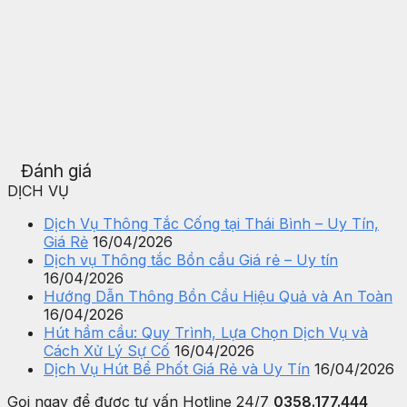
Đánh giá
DỊCH VỤ
Dịch Vụ Thông Tắc Cống tại Thái Bình – Uy Tín,
Giá Rẻ
16/04/2026
Dịch vụ Thông tắc Bồn cầu Giá rẻ – Uy tín
16/04/2026
Hướng Dẫn Thông Bồn Cầu Hiệu Quả và An Toàn
16/04/2026
Hút hầm cầu: Quy Trình, Lựa Chọn Dịch Vụ và
Cách Xử Lý Sự Cố
16/04/2026
Dịch Vụ Hút Bể Phốt Giá Rẻ và Uy Tín
16/04/2026
Gọi ngay để được tư vấn
Hotline 24/7
0358.177.444