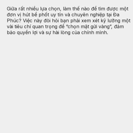
Giữa rất nhiều lựa chọn, làm thế nào để tìm được một
đơn vị hút bể phốt uy tín và chuyên nghiệp tại Đa
Phúc? Việc này đòi hỏi bạn phải xem xét kỹ lưỡng một
vài tiêu chí quan trọng để “chọn mặt gửi vàng”, đảm
bảo quyền lợi và sự hài lòng của chính mình.