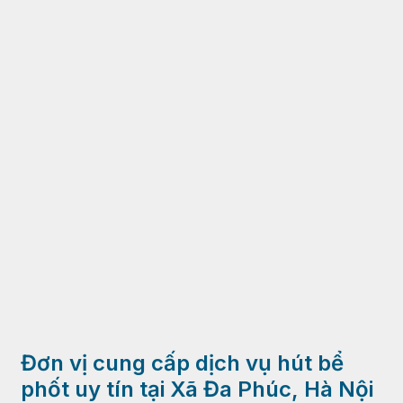
Đơn vị cung cấp dịch vụ hút bể
phốt uy tín tại Xã Đa Phúc, Hà Nội