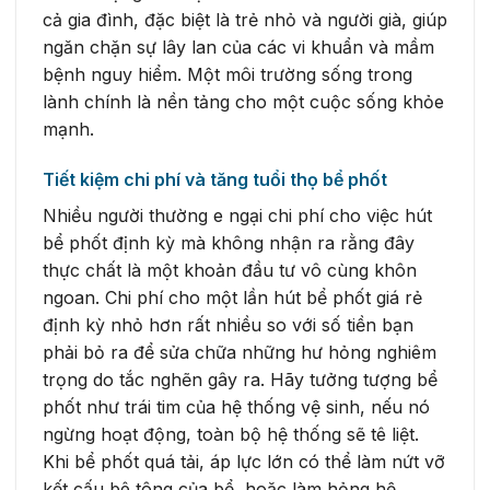
cả gia đình, đặc biệt là trẻ nhỏ và người già, giúp
ngăn chặn sự lây lan của các vi khuẩn và mầm
bệnh nguy hiểm. Một môi trường sống trong
lành chính là nền tảng cho một cuộc sống khỏe
mạnh.
Tiết kiệm chi phí và tăng tuổi thọ bể phốt
Nhiều người thường e ngại chi phí cho việc hút
bể phốt định kỳ mà không nhận ra rằng đây
thực chất là một khoản đầu tư vô cùng khôn
ngoan. Chi phí cho một lần hút bể phốt giá rẻ
định kỳ nhỏ hơn rất nhiều so với số tiền bạn
phải bỏ ra để sửa chữa những hư hỏng nghiêm
trọng do tắc nghẽn gây ra. Hãy tưởng tượng bể
phốt như trái tim của hệ thống vệ sinh, nếu nó
ngừng hoạt động, toàn bộ hệ thống sẽ tê liệt.
Khi bể phốt quá tải, áp lực lớn có thể làm nứt vỡ
kết cấu bê tông của bể, hoặc làm hỏng hệ