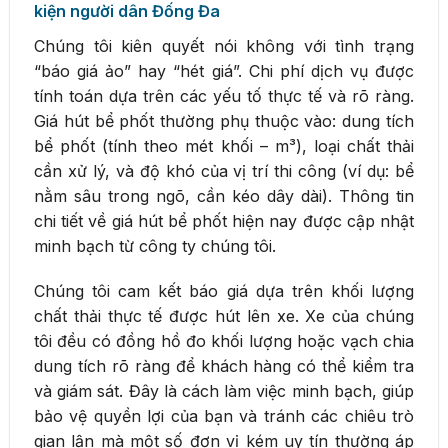
kiện người dân Đống Đa
Chúng tôi kiên quyết nói không với tình trạng
“báo giá ảo” hay “hét giá”. Chi phí dịch vụ được
tính toán dựa trên các yếu tố thực tế và rõ ràng.
Giá hút bể phốt thường phụ thuộc vào: dung tích
bể phốt (tính theo mét khối – m³), loại chất thải
cần xử lý, và độ khó của vị trí thi công (ví dụ: bể
nằm sâu trong ngõ, cần kéo dây dài). Thông tin
chi tiết về giá hút bể phốt hiện nay được cập nhật
minh bạch từ công ty chúng tôi.
Chúng tôi cam kết báo giá dựa trên khối lượng
chất thải thực tế được hút lên xe. Xe của chúng
tôi đều có đồng hồ đo khối lượng hoặc vạch chia
dung tích rõ ràng để khách hàng có thể kiểm tra
và giám sát. Đây là cách làm việc minh bạch, giúp
bảo vệ quyền lợi của bạn và tránh các chiêu trò
gian lận mà một số đơn vị kém uy tín thường áp