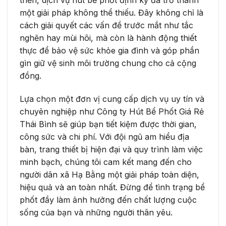
một giải pháp không thể thiếu. Đây không chỉ là
cách giải quyết các vấn đề trước mắt như tắc
nghẽn hay mùi hôi, mà còn là hành động thiết
thực để bảo vệ sức khỏe gia đình và góp phần
gìn giữ vệ sinh môi trường chung cho cả cộng
đồng.
Lựa chọn một đơn vị cung cấp dịch vụ uy tín và
chuyên nghiệp như Công ty Hút Bể Phốt Giá Rẻ
Thái Bình sẽ giúp bạn tiết kiệm được thời gian,
công sức và chi phí. Với đội ngũ am hiểu địa
bàn, trang thiết bị hiện đại và quy trình làm việc
minh bạch, chúng tôi cam kết mang đến cho
người dân xã Hạ Bằng một giải pháp toàn diện,
hiệu quả và an toàn nhất. Đừng để tình trạng bể
phốt đầy làm ảnh hưởng đến chất lượng cuộc
sống của bạn và những người thân yêu.