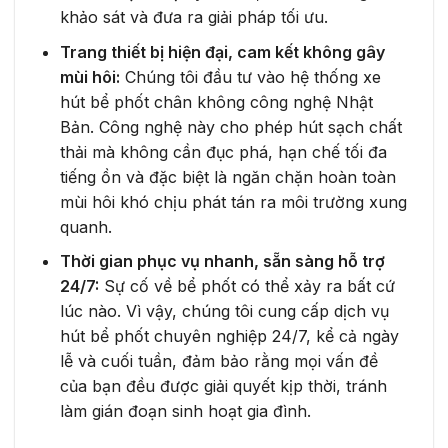
khảo sát và đưa ra giải pháp tối ưu.
Trang thiết bị hiện đại, cam kết không gây
mùi hôi:
Chúng tôi đầu tư vào hệ thống xe
hút bể phốt chân không công nghệ Nhật
Bản. Công nghệ này cho phép hút sạch chất
thải mà không cần đục phá, hạn chế tối đa
tiếng ồn và đặc biệt là ngăn chặn hoàn toàn
mùi hôi khó chịu phát tán ra môi trường xung
quanh.
Thời gian phục vụ nhanh, sẵn sàng hỗ trợ
24/7:
Sự cố về bể phốt có thể xảy ra bất cứ
lúc nào. Vì vậy, chúng tôi cung cấp dịch vụ
hút bể phốt chuyên nghiệp 24/7, kể cả ngày
lễ và cuối tuần, đảm bảo rằng mọi vấn đề
của bạn đều được giải quyết kịp thời, tránh
làm gián đoạn sinh hoạt gia đình.