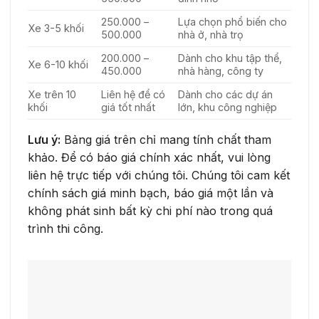
250.000 –
Lựa chọn phổ biến cho
Xe 3-5 khối
500.000
nhà ở, nhà trọ
200.000 –
Dành cho khu tập thể,
Xe 6-10 khối
450.000
nhà hàng, công ty
Xe trên 10
Liên hệ để có
Dành cho các dự án
khối
giá tốt nhất
lớn, khu công nghiệp
Lưu ý:
Bảng giá trên chỉ mang tính chất tham
khảo. Để có báo giá chính xác nhất, vui lòng
liên hệ trực tiếp với chúng tôi. Chúng tôi cam kết
chính sách giá minh bạch, báo giá một lần và
không phát sinh bất kỳ chi phí nào trong quá
trình thi công.