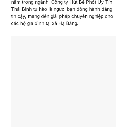
năm trong ngành, Công ty Hút Bể Phốt Uy Tín
Thái Bình tự hào là người bạn đồng hành đáng
tin cậy, mang đến giải pháp chuyên nghiệp cho
các hộ gia đình tại xã Hạ Bằng.