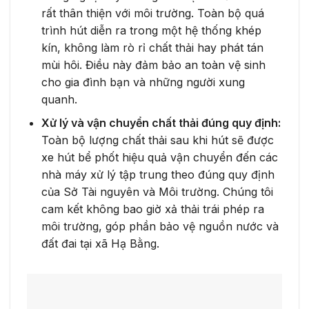
rất thân thiện với môi trường. Toàn bộ quá
trình hút diễn ra trong một hệ thống khép
kín, không làm rò rỉ chất thải hay phát tán
mùi hôi. Điều này đảm bảo an toàn vệ sinh
cho gia đình bạn và những người xung
quanh.
Xử lý và vận chuyển chất thải đúng quy định:
Toàn bộ lượng chất thải sau khi hút sẽ được
xe hút bể phốt hiệu quả vận chuyển đến các
nhà máy xử lý tập trung theo đúng quy định
của Sở Tài nguyên và Môi trường. Chúng tôi
cam kết không bao giờ xả thải trái phép ra
môi trường, góp phần bảo vệ nguồn nước và
đất đai tại xã Hạ Bằng.