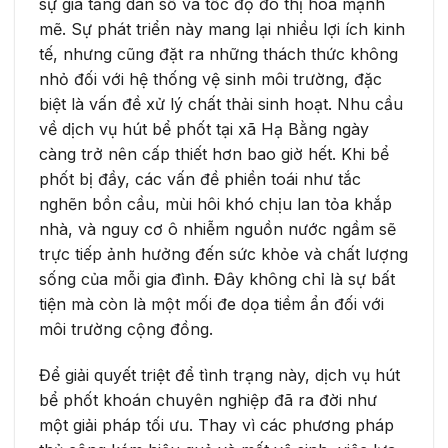
sự gia tăng dân số và tốc độ đô thị hóa mạnh
mẽ. Sự phát triển này mang lại nhiều lợi ích kinh
tế, nhưng cũng đặt ra những thách thức không
nhỏ đối với hệ thống vệ sinh môi trường, đặc
biệt là vấn đề xử lý chất thải sinh hoạt. Nhu cầu
về dịch vụ hút bể phốt tại xã Hạ Bằng ngày
càng trở nên cấp thiết hơn bao giờ hết. Khi bể
phốt bị đầy, các vấn đề phiền toái như tắc
nghẽn bồn cầu, mùi hôi khó chịu lan tỏa khắp
nhà, và nguy cơ ô nhiễm nguồn nước ngầm sẽ
trực tiếp ảnh hưởng đến sức khỏe và chất lượng
sống của mỗi gia đình. Đây không chỉ là sự bất
tiện mà còn là một mối đe dọa tiềm ẩn đối với
môi trường cộng đồng.
Để giải quyết triệt để tình trạng này, dịch vụ hút
bể phốt khoán chuyên nghiệp đã ra đời như
một giải pháp tối ưu. Thay vì các phương pháp