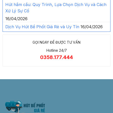
Hút hầm cầu: Quy Trình, Lựa Chọn Dịch Vụ và Cách
Xử Lý Sự Cố
16/04/2026
Dịch Vụ Hút Bể Phốt Giá Rẻ và Uy Tín
16/04/2026
GỌI NGAY ĐỂ ĐƯỢC TƯ VẤN
Hotline 24/7
0358.177.444