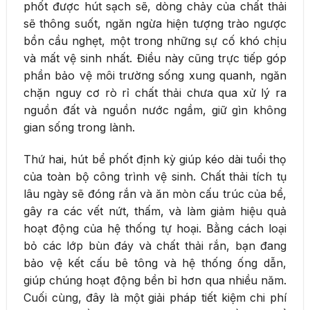
phốt được hút sạch sẽ, dòng chảy của chất thải
sẽ thông suốt, ngăn ngừa hiện tượng trào ngược
bồn cầu nghẹt, một trong những sự cố khó chịu
và mất vệ sinh nhất. Điều này cũng trực tiếp góp
phần bảo vệ môi trường sống xung quanh, ngăn
chặn nguy cơ rò rỉ chất thải chưa qua xử lý ra
nguồn đất và nguồn nước ngầm, giữ gìn không
gian sống trong lành.
Thứ hai, hút bể phốt định kỳ giúp kéo dài tuổi thọ
của toàn bộ công trình vệ sinh. Chất thải tích tụ
lâu ngày sẽ đóng rắn và ăn mòn cấu trúc của bể,
gây ra các vết nứt, thấm, và làm giảm hiệu quả
hoạt động của hệ thống tự hoại. Bằng cách loại
bỏ các lớp bùn đáy và chất thải rắn, bạn đang
bảo vệ kết cấu bê tông và hệ thống ống dẫn,
giúp chúng hoạt động bền bỉ hơn qua nhiều năm.
Cuối cùng, đây là một giải pháp tiết kiệm chi phí