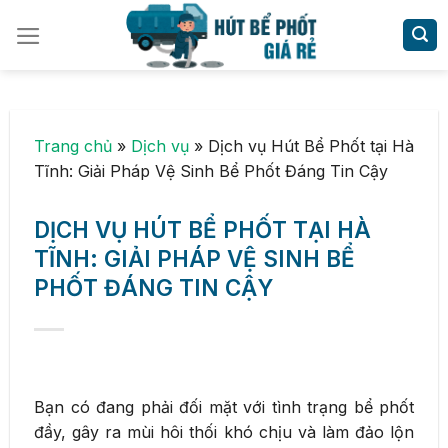
Skip
to
content
Trang chủ
»
Dịch vụ
»
Dịch vụ Hút Bể Phốt tại Hà
Tĩnh: Giải Pháp Vệ Sinh Bể Phốt Đáng Tin Cậy
DỊCH VỤ HÚT BỂ PHỐT TẠI HÀ
TĨNH: GIẢI PHÁP VỆ SINH BỂ
PHỐT ĐÁNG TIN CẬY
Bạn có đang phải đối mặt với tình trạng bể phốt
đầy, gây ra mùi hôi thối khó chịu và làm đảo lộn