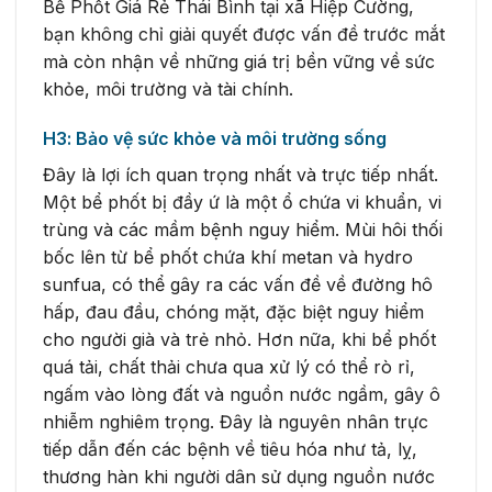
Bể Phốt Giá Rẻ Thái Bình tại xã Hiệp Cường,
bạn không chỉ giải quyết được vấn đề trước mắt
mà còn nhận về những giá trị bền vững về sức
khỏe, môi trường và tài chính.
H3: Bảo vệ sức khỏe và môi trường sống
Đây là lợi ích quan trọng nhất và trực tiếp nhất.
Một bể phốt bị đầy ứ là một ổ chứa vi khuẩn, vi
trùng và các mầm bệnh nguy hiểm. Mùi hôi thối
bốc lên từ bể phốt chứa khí metan và hydro
sunfua, có thể gây ra các vấn đề về đường hô
hấp, đau đầu, chóng mặt, đặc biệt nguy hiểm
cho người già và trẻ nhỏ. Hơn nữa, khi bể phốt
quá tải, chất thải chưa qua xử lý có thể rò rỉ,
ngấm vào lòng đất và nguồn nước ngầm, gây ô
nhiễm nghiêm trọng. Đây là nguyên nhân trực
tiếp dẫn đến các bệnh về tiêu hóa như tả, lỵ,
thương hàn khi người dân sử dụng nguồn nước