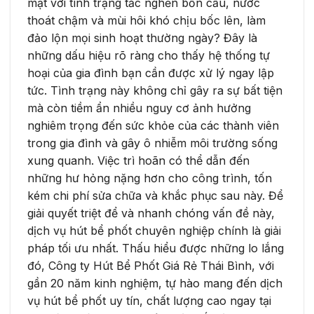
mặt với tình trạng tắc nghẽn bồn cầu, nước
thoát chậm và mùi hôi khó chịu bốc lên, làm
đảo lộn mọi sinh hoạt thường ngày? Đây là
những dấu hiệu rõ ràng cho thấy hệ thống tự
hoại của gia đình bạn cần được xử lý ngay lập
tức. Tình trạng này không chỉ gây ra sự bất tiện
mà còn tiềm ẩn nhiều nguy cơ ảnh hưởng
nghiêm trọng đến sức khỏe của các thành viên
trong gia đình và gây ô nhiễm môi trường sống
xung quanh. Việc trì hoãn có thể dẫn đến
những hư hỏng nặng hơn cho công trình, tốn
kém chi phí sửa chữa và khắc phục sau này. Để
giải quyết triệt để và nhanh chóng vấn đề này,
dịch vụ hút bể phốt chuyên nghiệp chính là giải
pháp tối ưu nhất. Thấu hiểu được những lo lắng
đó, Công ty Hút Bể Phốt Giá Rẻ Thái Bình, với
gần 20 năm kinh nghiệm, tự hào mang đến dịch
vụ hút bể phốt uy tín, chất lượng cao ngay tại