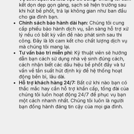
kết dọn dẹp gọn gàng, sạch sẽ hiện trường sau
khi hút bể phốt, trả lại không gian như ban đầu
cho gia đình bạn.
Chính sách bảo hành dài hạn:
Chúng tôi cung
cấp phiếu bảo hành dịch vụ, sẵn sàng hỗ trợ xử
lý nếu có bất kỳ vấn đề nào phát sinh sau thi
công. Đây là lời cam kết cho chất lượng dịch vụ
mà chúng tôi mang lại.
Tư vấn bảo trì miễn phí:
Kỹ thuật viên sẽ hướng
dẫn bạn cách sử dụng nhà vệ sinh đúng cách,
cách nhận biết các dấu hiệu bể phốt đầy và tư
vấn về tần suất hút định kỳ để hệ thống hoạt
động bền bỉ, lâu dài.
Hỗ trợ khách hàng 24/7:
Bất cứ khi nào bạn có
thắc mắc hay cần hỗ trợ khẩn cấp, tổng đài của
chúng tôi luôn hoạt động 24/7 để phục vụ bạn
một cách nhanh nhất. Chúng tôi luôn là người
bạn đồng hành đáng tin cậy của mọi gia đình.