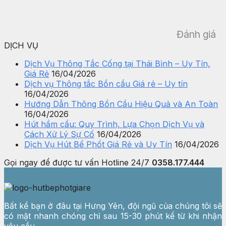
Đánh giá
DỊCH VỤ
Dịch Vụ Thông Tắc Cống tại Thái Bình – Uy Tín,
Giá Rẻ
16/04/2026
Dịch vụ Thông tắc Bồn cầu Giá rẻ – Uy tín
16/04/2026
Hướng Dẫn Thông Bồn Cầu Hiệu Quả và An Toàn
16/04/2026
Hút hầm cầu: Quy Trình, Lựa Chọn Dịch Vụ và
Cách Xử Lý Sự Cố
16/04/2026
Dịch Vụ Hút Bể Phốt Giá Rẻ và Uy Tín
16/04/2026
Gọi ngay để được tư vấn
Hotline 24/7
0358.177.444
Bất kể bạn ở đâu tại Hưng Yên, đội ngũ của chúng tôi sẽ
có mặt nhanh chóng chỉ sau 15-30 phút kể từ khi nhận
yêu cầu.