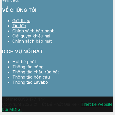
VỀ CHÚNG TÔI
Giới thiệu
Tin tức
Chính sách bảo hành
Giải quyết khiếu nại
Chính sách bảo mật
DỊCH VỤ NỔI BẬT
Hút bể phốt
Thông tắc cống
Thông tắc chậu rửa bát
Thông tắc bồn cầu
Thông tắc Lavabo
Hotline: 0358 177 444
Copyright 2026 © Hút Bể Phốt Giá Rẻ -
Thiết kế website
bởi MDIGI