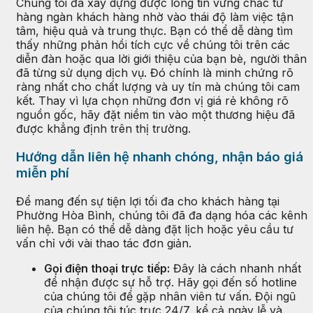
Chúng tôi đã xây dựng được lòng tin vững chắc từ
hàng ngàn khách hàng nhờ vào thái độ làm việc tận
tâm, hiệu quả và trung thực. Bạn có thể dễ dàng tìm
thấy những phản hồi tích cực về chúng tôi trên các
diễn đàn hoặc qua lời giới thiệu của bạn bè, người thân
đã từng sử dụng dịch vụ. Đó chính là minh chứng rõ
ràng nhất cho chất lượng và uy tín mà chúng tôi cam
kết. Thay vì lựa chọn những đơn vị giá rẻ không rõ
nguồn gốc, hãy đặt niềm tin vào một thương hiệu đã
được khẳng định trên thị trường.
Hướng dẫn liên hệ nhanh chóng, nhận báo giá
miễn phí
Để mang đến sự tiện lợi tối đa cho khách hàng tại
Phường Hòa Bình, chúng tôi đã đa dạng hóa các kênh
liên hệ. Bạn có thể dễ dàng đặt lịch hoặc yêu cầu tư
vấn chỉ với vài thao tác đơn giản.
Gọi điện thoại trực tiếp:
Đây là cách nhanh nhất
để nhận được sự hỗ trợ. Hãy gọi đến số hotline
của chúng tôi để gặp nhân viên tư vấn. Đội ngũ
của chúng tôi túc trực 24/7, kể cả ngày lễ và