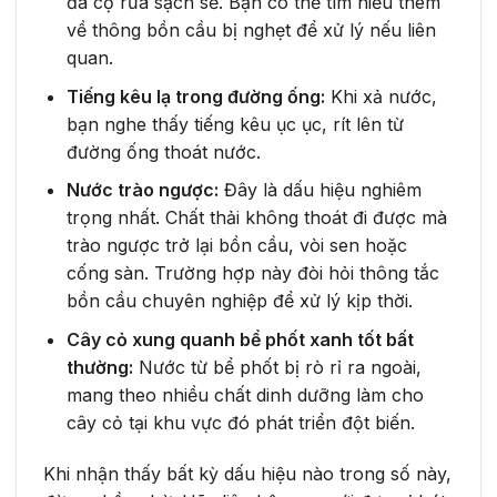
đã cọ rửa sạch sẽ. Bạn có thể tìm hiểu thêm
về thông bồn cầu bị nghẹt để xử lý nếu liên
quan.
Tiếng kêu lạ trong đường ống:
Khi xả nước,
bạn nghe thấy tiếng kêu ục ục, rít lên từ
đường ống thoát nước.
Nước trào ngược:
Đây là dấu hiệu nghiêm
trọng nhất. Chất thải không thoát đi được mà
trào ngược trở lại bồn cầu, vòi sen hoặc
cống sàn. Trường hợp này đòi hỏi thông tắc
bồn cầu chuyên nghiệp để xử lý kịp thời.
Cây cỏ xung quanh bể phốt xanh tốt bất
thường:
Nước từ bể phốt bị rò rỉ ra ngoài,
mang theo nhiều chất dinh dưỡng làm cho
cây cỏ tại khu vực đó phát triển đột biến.
Khi nhận thấy bất kỳ dấu hiệu nào trong số này,