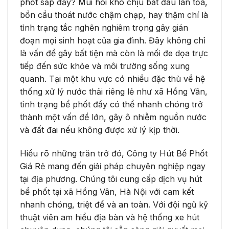
phốt sắp đầy? Mùi hôi khó chịu bắt đầu lan tỏa,
bồn cầu thoát nước chậm chạp, hay thậm chí là
tình trạng tắc nghẽn nghiêm trọng gây gián
đoạn mọi sinh hoạt của gia đình. Đây không chỉ
là vấn đề gây bất tiện mà còn là mối đe dọa trực
tiếp đến sức khỏe và môi trường sống xung
quanh. Tại một khu vực có nhiều đặc thù về hệ
thống xử lý nước thải riêng lẻ như xã Hồng Vân,
tình trạng bể phốt đầy có thể nhanh chóng trở
thành một vấn đề lớn, gây ô nhiễm nguồn nước
và đất đai nếu không được xử lý kịp thời.
Hiểu rõ những trăn trở đó, Công ty Hút Bể Phốt
Giá Rẻ mang đến giải pháp chuyên nghiệp ngay
tại địa phương. Chúng tôi cung cấp dịch vụ hút
bể phốt tại xã Hồng Vân, Hà Nội với cam kết
nhanh chóng, triệt để và an toàn. Với đội ngũ kỹ
thuật viên am hiểu địa bàn và hệ thống xe hút