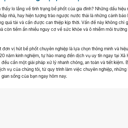
thấy lo lắng về tình trạng bể phốt của gia đình? Những dấu hiệu
khắp nhà, hay hiện tượng trào ngược nước thải là những cảnh báo
ng quá tải và cần được can thiệp kịp thời. Vấn đề này không chỉ 
 mà còn tiềm ẩn nhiều nguy cơ về sức khỏe và ô nhiễm môi trường
một đơn vị hút bể phốt chuyên nghiệp là lựa chọn thông minh và hiệ
 20 năm kinh nghiệm, tự hào mang đến dịch vụ uy tín ngay tại Xã
h đều cần một giải pháp xử lý nhanh chóng, an toàn và tiết kiệm. B
ịch vụ của chúng tôi, từ quy trình làm việc chuyên nghiệp, những l
g gian sống của bạn ngay hôm nay.