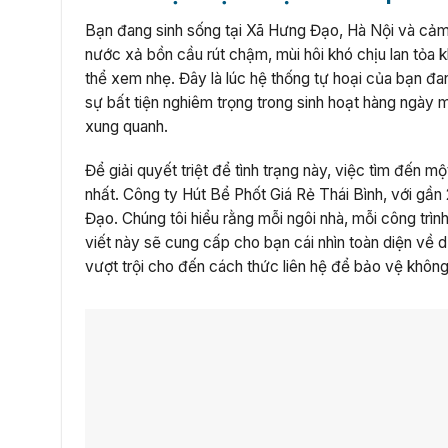
Bạn đang sinh sống tại Xã Hưng Đạo, Hà Nội và cảm 
nước xả bồn cầu rút chậm, mùi hôi khó chịu lan tỏa 
thể xem nhẹ. Đây là lúc hệ thống tự hoại của bạn đa
sự bất tiện nghiêm trọng trong sinh hoạt hàng ngày
xung quanh.
Để giải quyết triệt để tình trạng này, việc tìm đến 
nhất. Công ty Hút Bể Phốt Giá Rẻ Thái Bình, với gần
Đạo. Chúng tôi hiểu rằng mỗi ngôi nhà, mỗi công trìn
viết này sẽ cung cấp cho bạn cái nhìn toàn diện về d
vượt trội cho đến cách thức liên hệ để bảo vệ khôn