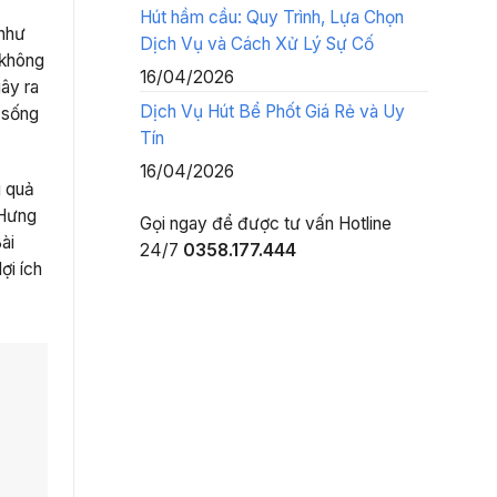
Hút hầm cầu: Quy Trình, Lựa Chọn
 như
Dịch Vụ và Cách Xử Lý Sự Cố
 không
16/04/2026
gây ra
Dịch Vụ Hút Bể Phốt Giá Rẻ và Uy
 sống
Tín
16/04/2026
u quả
 Hưng
Gọi ngay để được tư vấn
Hotline
ài
24/7
0358.177.444
ợi ích