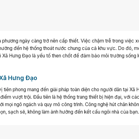
a phương ngày càng trở nên cấp thiết. Việc chậm trễ trong việc x
 hưởng đến hệ thống thoát nước chung của cả khu vực. Do đó, m
i Xã Hưng Đạo là yếu tố then chốt để đảm bảo môi trường sống 
i Xã Hưng Đạo
vị tiên phong mang đến giải pháp toàn diện cho người dân tại Xã
ểm vượt trội. Đầu tiên là hệ thống trang thiết bị hiện đại, với c
với mọi ngõ ngách và quy mô công trình. Công nghệ hút chân khô
 gọn, sạch sẽ, không làm ảnh hưởng đến kết cấu ngôi nhà của bạn