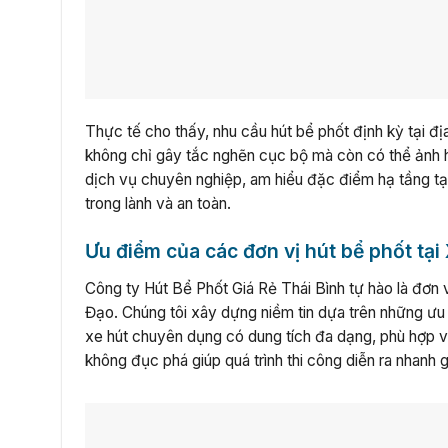
Thực tế cho thấy, nhu cầu hút bể phốt định kỳ tại đị
không chỉ gây tắc nghẽn cục bộ mà còn có thể ảnh
dịch vụ chuyên nghiệp, am hiểu đặc điểm hạ tầng tạ
trong lành và an toàn.
Ưu điểm của các đơn vị hút bể phốt tạ
Công ty Hút Bể Phốt Giá Rẻ Thái Bình tự hào là đơn 
Đạo. Chúng tôi xây dựng niềm tin dựa trên những ưu đi
xe hút chuyên dụng có dung tích đa dạng, phù hợp 
không đục phá giúp quá trình thi công diễn ra nhanh