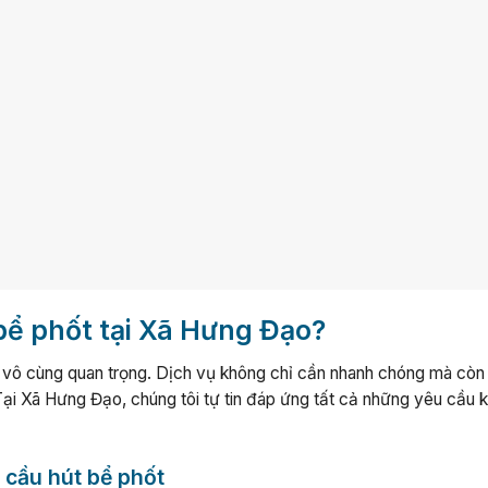
bể phốt tại Xã Hưng Đạo?
là vô cùng quan trọng. Dịch vụ không chỉ cần nhanh chóng mà còn
Tại Xã Hưng Đạo, chúng tôi tự tin đáp ứng tất cả những yêu cầu 
 cầu hút bể phốt