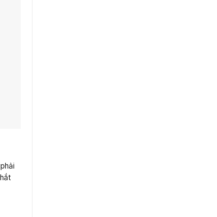
 phải
khắt