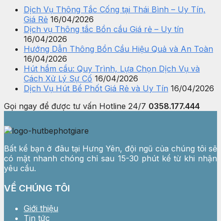
Dịch Vụ Thông Tắc Cống tại Thái Bình – Uy Tín,
Giá Rẻ
16/04/2026
Dịch vụ Thông tắc Bồn cầu Giá rẻ – Uy tín
16/04/2026
Hướng Dẫn Thông Bồn Cầu Hiệu Quả và An Toàn
16/04/2026
Hút hầm cầu: Quy Trình, Lựa Chọn Dịch Vụ và
Cách Xử Lý Sự Cố
16/04/2026
Dịch Vụ Hút Bể Phốt Giá Rẻ và Uy Tín
16/04/2026
Gọi ngay để được tư vấn
Hotline 24/7
0358.177.444
Bất kể bạn ở đâu tại Hưng Yên, đội ngũ của chúng tôi sẽ
có mặt nhanh chóng chỉ sau 15-30 phút kể từ khi nhận
yêu cầu.
VỀ CHÚNG TÔI
Giới thiệu
Tin tức