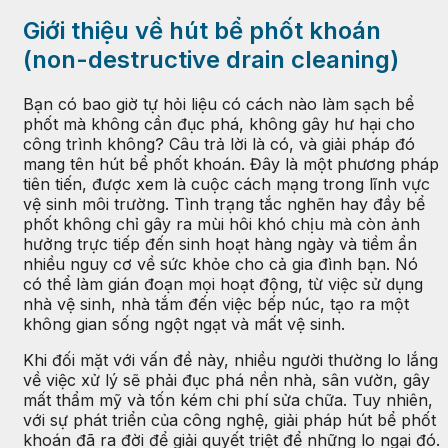
Giới thiệu về hút bể phốt khoán
(non-destructive drain cleaning)
Bạn có bao giờ tự hỏi liệu có cách nào làm sạch bể
phốt mà không cần đục phá, không gây hư hại cho
công trình không? Câu trả lời là có, và giải pháp đó
mang tên hút bể phốt khoán. Đây là một phương pháp
tiên tiến, được xem là cuộc cách mạng trong lĩnh vực
vệ sinh môi trường. Tình trạng tắc nghẽn hay đầy bể
phốt không chỉ gây ra mùi hôi khó chịu mà còn ảnh
hưởng trực tiếp đến sinh hoạt hàng ngày và tiềm ẩn
nhiều nguy cơ về sức khỏe cho cả gia đình bạn. Nó
có thể làm gián đoạn mọi hoạt động, từ việc sử dụng
nhà vệ sinh, nhà tắm đến việc bếp núc, tạo ra một
không gian sống ngột ngạt và mất vệ sinh.
Khi đối mặt với vấn đề này, nhiều người thường lo lắng
về việc xử lý sẽ phải đục phá nền nhà, sân vườn, gây
mất thẩm mỹ và tốn kém chi phí sửa chữa. Tuy nhiên,
với sự phát triển của công nghệ, giải pháp hút bể phốt
khoán đã ra đời để giải quyết triệt để những lo ngại đó.