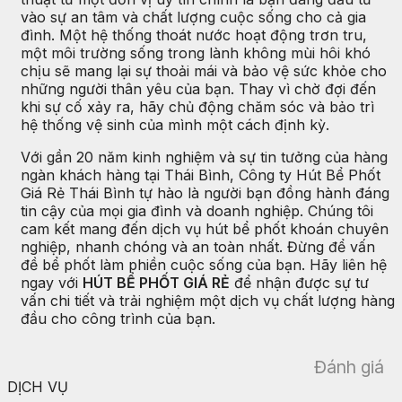
vào sự an tâm và chất lượng cuộc sống cho cả gia
đình. Một hệ thống thoát nước hoạt động trơn tru,
một môi trường sống trong lành không mùi hôi khó
chịu sẽ mang lại sự thoải mái và bảo vệ sức khỏe cho
những người thân yêu của bạn. Thay vì chờ đợi đến
khi sự cố xảy ra, hãy chủ động chăm sóc và bảo trì
hệ thống vệ sinh của mình một cách định kỳ.
Với gần 20 năm kinh nghiệm và sự tin tưởng của hàng
ngàn khách hàng tại Thái Bình, Công ty Hút Bể Phốt
Giá Rẻ Thái Bình tự hào là người bạn đồng hành đáng
tin cậy của mọi gia đình và doanh nghiệp. Chúng tôi
cam kết mang đến dịch vụ hút bể phốt khoán chuyên
nghiệp, nhanh chóng và an toàn nhất. Đừng để vấn
đề bể phốt làm phiền cuộc sống của bạn. Hãy liên hệ
ngay với
HÚT BỂ PHỐT GIÁ RẺ
để nhận được sự tư
vấn chi tiết và trải nghiệm một dịch vụ chất lượng hàng
đầu cho công trình của bạn.
Đánh giá
DỊCH VỤ