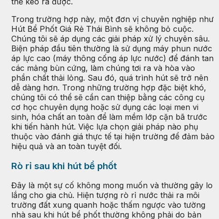
thể kéo ra được.
Trong trường hợp này, một đơn vị chuyên nghiệp như
Hút Bể Phốt Giá Rẻ Thái Bình sẽ không bỏ cuộc.
Chúng tôi sẽ áp dụng các giải pháp xử lý chuyên sâu.
Biện pháp đầu tiên thường là sử dụng máy phun nước
áp lực cao (máy thông cống áp lực nước) để đánh tan
các mảng bùn cứng, làm chúng tơi ra và hòa vào
phần chất thải lỏng. Sau đó, quá trình hút sẽ trở nên
dễ dàng hơn. Trong những trường hợp đặc biệt khó,
chúng tôi có thể sẽ cần can thiệp bằng các công cụ
cơ học chuyên dụng hoặc sử dụng các loại men vi
sinh, hóa chất an toàn để làm mềm lớp cặn bã trước
khi tiến hành hút. Việc lựa chọn giải pháp nào phụ
thuộc vào đánh giá thực tế tại hiện trường để đảm bảo
hiệu quả và an toàn tuyệt đối.
Rò rỉ sau khi hút bể phốt
Đây là một sự cố không mong muốn và thường gây lo
lắng cho gia chủ. Hiện tượng rò rỉ nước thải ra môi
trường đất xung quanh hoặc thấm ngược vào tường
nhà sau khi hút bể phốt thường không phải do bản