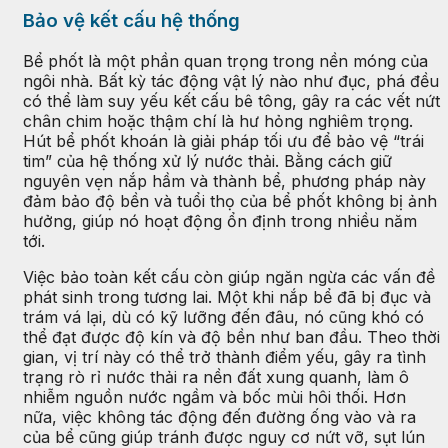
Bảo vệ kết cấu hệ thống
Bể phốt là một phần quan trọng trong nền móng của
ngôi nhà. Bất kỳ tác động vật lý nào như đục, phá đều
có thể làm suy yếu kết cấu bê tông, gây ra các vết nứt
chân chim hoặc thậm chí là hư hỏng nghiêm trọng.
Hút bể phốt khoán là giải pháp tối ưu để bảo vệ “trái
tim” của hệ thống xử lý nước thải. Bằng cách giữ
nguyên vẹn nắp hầm và thành bể, phương pháp này
đảm bảo độ bền và tuổi thọ của bể phốt không bị ảnh
hưởng, giúp nó hoạt động ổn định trong nhiều năm
tới.
Việc bảo toàn kết cấu còn giúp ngăn ngừa các vấn đề
phát sinh trong tương lai. Một khi nắp bể đã bị đục và
trám vá lại, dù có kỹ lưỡng đến đâu, nó cũng khó có
thể đạt được độ kín và độ bền như ban đầu. Theo thời
gian, vị trí này có thể trở thành điểm yếu, gây ra tình
trạng rò rỉ nước thải ra nền đất xung quanh, làm ô
nhiễm nguồn nước ngầm và bốc mùi hôi thối. Hơn
nữa, việc không tác động đến đường ống vào và ra
của bể cũng giúp tránh được nguy cơ nứt vỡ, sụt lún