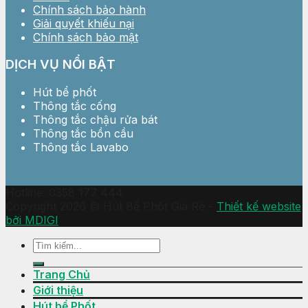
Chính sách bảo hành
Giải quyết khiếu nại
Chính sách bảo mật
DỊCH VỤ NỔI BẬT
Hút bể phốt
Thông tắc cống
Thông tắc chậu rửa bát
Thông tắc bồn cầu
Thông tắc Lavabo
Hotline: 0358 177 444
Copyright 2026 © Hút Bể Phốt Giá Rẻ -
Thiết kế website
bởi MDIGI
Trang Chủ
Giới thiệu
Hút bể Phốt