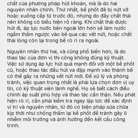
chất của phương pháp hút khoán, mà là do hai
nguyên nhân chính. Thứ nhất, bể phốt đã bị nứt vỡ
hoặc xuống cấp từ trước đó, nhưng do đầy chất thải
nên không có biểu hiện rõ ràng. Khi chất thải được
hút đi, áp lực nước bên ngoài lớn hơn sẽ làm nước
ngầm thấm ngược vào bể qua các vết nứt, hoặc chất
thải lỏng còn lại trong bể rò rỉ ra ngoài.
Nguyên nhân thứ hai, và cũng phổ biến hơn, là do
thao tác của đơn vị thi công không đúng kỹ thuật.
Việc sử dụng áp lực hút quá mạnh đối với một bể phốt
cũ, hoặc thao tác đầu hút va đập mạnh vào thành bể
có thể gây ra những vết nứt mới. Để xử lý và phòng
tránh, việc quan trọng nhất là phải lựa chọn đơn vị uy
tín, có kỹ thuật viên lành nghề. Họ sẽ biết cách điều
chỉnh áp suất phù hợp và thao tác cẩn thận. Nếu phát
hiện rò rỉ, cần phải kiểm tra ngay lập tức để xác định
vị trí và nguyên nhân, từ đó có biện pháp sửa chữa
kịp thời như chống thấm lại bể phốt để tránh gây ô
nhiễm môi trường và ảnh hưởng đến kết cấu công
trình.