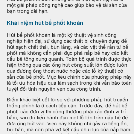
một giải pháp công nghệ cao giúp bảo vệ tài sản của
bạn trong dài hạn.
Khái niệm hút bể phốt khoán
Hút bể phốt khoán là một kỹ thuật vệ sinh công
nghiệp hiện đại, sử dụng các thiết bị chuyên dụng để
hút sạch chất thải, bùn lắng, và các vật thể rắn từ bể
phốt mà không cần phải đục phá nắp bể hay các kết
cấu bê tông xung quanh. Toàn bộ quá trình được thực
hiện thông qua các ống hút công suất lớn được luồn
qua đường ống thoát nước hoặc các lỗ kỹ thuật có
sẵn của bể phốt. Mục tiêu chính của phương pháp này
là tối ưu hóa hiệu quả làm sạch trong khi vẫn bảo toàn
tuyệt đối tính nguyên vẹn của công trình.
Điểm khác biệt cốt lõi so với phương pháp hút truyền
thống chính là ở cách tiếp cận. Trước đây, để hút bể
phốt, các đơn vị thi công thường phải xác định vị trí
hầm, sau đó tiến hành đục một lỗ lớn trên nắp bể để
đưa ống hút vào. Việc này không chỉ gây ra tiếng ồn,
bụi bẩn, mà còn phá vỡ kết cấu chịu lực của nắp hầm.