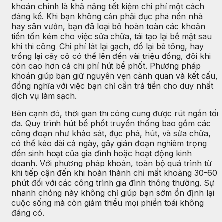
khoán chính là khả năng tiết kiệm chi phí một cách
đáng kể. Khi bạn không cần phải đục phá nền nhà
hay sân vườn, bạn đã loại bỏ hoàn toàn các khoản
tiền tốn kém cho việc sửa chữa, tái tạo lại bề mặt sau
khi thi công. Chi phí lát lại gạch, đổ lại bê tông, hay
trồng lại cây cỏ có thể lên đến vài triệu đồng, đôi khi
còn cao hơn cả chi phí hút bể phốt. Phương pháp
khoán giúp bạn giữ nguyên vẹn cảnh quan và kết cấu,
đồng nghĩa với việc bạn chỉ cần trả tiền cho duy nhất
dịch vụ làm sạch.
Bên cạnh đó, thời gian thi công cũng được rút ngắn tối
đa. Quy trình hút bể phốt truyền thống bao gồm các
công đoạn như khảo sát, đục phá, hút, và sửa chữa,
có thể kéo dài cả ngày, gây gián đoạn nghiêm trọng
đến sinh hoạt của gia đình hoặc hoạt động kinh
doanh. Với phương pháp khoán, toàn bộ quá trình từ
khi tiếp cận đến khi hoàn thành chỉ mất khoảng 30-60
phút đối với các công trình gia đình thông thường. Sự
nhanh chóng này không chỉ giúp bạn sớm ổn định lại
cuộc sống mà còn giảm thiểu mọi phiền toái không
đáng có.