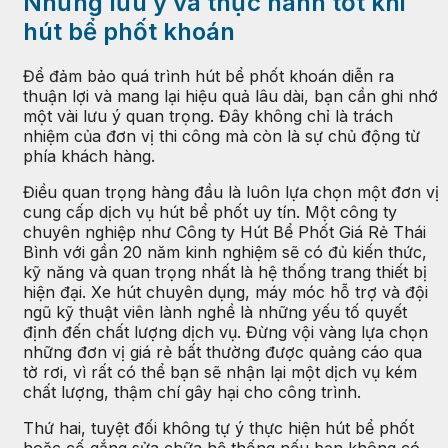
Những lưu ý và thực hành tốt khi
hút bể phốt khoán
Để đảm bảo quá trình hút bể phốt khoán diễn ra
thuận lợi và mang lại hiệu quả lâu dài, bạn cần ghi nhớ
một vài lưu ý quan trọng. Đây không chỉ là trách
nhiệm của đơn vị thi công mà còn là sự chủ động từ
phía khách hàng.
Điều quan trọng hàng đầu là luôn lựa chọn một đơn vị
cung cấp dịch vụ hút bể phốt uy tín. Một công ty
chuyên nghiệp như Công ty Hút Bể Phốt Giá Rẻ Thái
Bình với gần 20 năm kinh nghiệm sẽ có đủ kiến thức,
kỹ năng và quan trọng nhất là hệ thống trang thiết bị
hiện đại. Xe hút chuyên dụng, máy móc hỗ trợ và đội
ngũ kỹ thuật viên lành nghề là những yếu tố quyết
định đến chất lượng dịch vụ. Đừng vội vàng lựa chọn
những đơn vị giá rẻ bất thường được quảng cáo qua
tờ rơi, vì rất có thể bạn sẽ nhận lại một dịch vụ kém
chất lượng, thậm chí gây hại cho công trình.
Thứ hai, tuyệt đối không tự ý thực hiện hút bể phốt