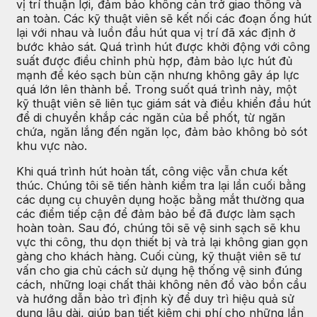
vị trí thuận lợi, đảm bảo không cản trở giao thông và
an toàn. Các kỹ thuật viên sẽ kết nối các đoạn ống hút
lại với nhau và luồn đầu hút qua vị trí đã xác định ở
bước khảo sát. Quá trình hút được khởi động với công
suất được điều chỉnh phù hợp, đảm bảo lực hút đủ
mạnh để kéo sạch bùn cặn nhưng không gây áp lực
quá lớn lên thành bể. Trong suốt quá trình này, một
kỹ thuật viên sẽ liên tục giám sát và điều khiển đầu hút
để di chuyển khắp các ngăn của bể phốt, từ ngăn
chứa, ngăn lắng đến ngăn lọc, đảm bảo không bỏ sót
khu vực nào.
Khi quá trình hút hoàn tất, công việc vẫn chưa kết
thúc. Chúng tôi sẽ tiến hành kiểm tra lại lần cuối bằng
các dụng cụ chuyên dụng hoặc bằng mắt thường qua
các điểm tiếp cận để đảm bảo bể đã được làm sạch
hoàn toàn. Sau đó, chúng tôi sẽ vệ sinh sạch sẽ khu
vực thi công, thu dọn thiết bị và trả lại không gian gọn
gàng cho khách hàng. Cuối cùng, kỹ thuật viên sẽ tư
vấn cho gia chủ cách sử dụng hệ thống vệ sinh đúng
cách, những loại chất thải không nên đổ vào bồn cầu
và hướng dẫn bảo trì định kỳ để duy trì hiệu quả sử
dụng lâu dài, giúp bạn tiết kiệm chi phí cho những lần