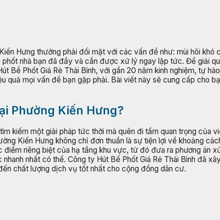
 Kiến Hưng thường phải đối mặt với các vấn đề như: mùi hôi khó c
ể phốt nhà bạn đã đầy và cần được xử lý ngay lập tức. Để giải qu
 Hút Bể Phốt Giá Rẻ Thái Bình, với gần 20 năm kinh nghiệm, tự hà
 quả mọi vấn đề bạn gặp phải. Bài viết này sẽ cung cấp cho bạn c
 tại Phường Kiến Hưng?
tìm kiếm một giải pháp tức thời mà quên đi tầm quan trọng của vi
ờng Kiến Hưng không chỉ đơn thuần là sự tiện lợi về khoảng cách đ
 điểm riêng biệt của hạ tầng khu vực, từ đó đưa ra phương án xử 
c nhanh nhất có thể. Công ty Hút Bể Phốt Giá Rẻ Thái Bình đã x
n chất lượng dịch vụ tốt nhất cho cộng đồng dân cư.