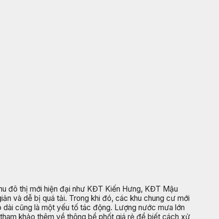
khu đô thị mới hiện đại như KĐT Kiến Hưng, KĐT Mậu
ản và dễ bị quá tải. Trong khi đó, các khu chung cư mới
éo dài cũng là một yếu tố tác động. Lượng nước mưa lớn
ể tham khảo thêm về thông bể phốt giá rẻ để biết cách xử