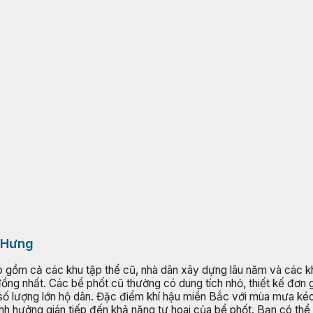
n Hưng
o gồm cả các khu tập thể cũ, nhà dân xây dựng lâu năm và các 
g nhất. Các bể phốt cũ thường có dung tích nhỏ, thiết kế đơn gi
từ số lượng lớn hộ dân. Đặc điểm khí hậu miền Bắc với mùa mưa k
ảnh hưởng gián tiếp đến khả năng tự hoai của bể phốt. Bạn có th