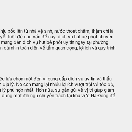
hịu bốc lên từ nhà vệ sinh, nước thoát chậm, thậm chí là
yết triệt để các vấn đề này, dịch vụ hút bể phốt chuyên
o mang đến dịch vụ hút bể phốt uy tín ngay tại phường
ái nhìn toàn diện về tầm quan trọng, lợi ích và quy trình
ệc lựa chọn một đơn vị cung cấp dịch vụ uy tín và thấu
ịa lý. Nó còn mang lại nhiều lợi ích vượt trội về tốc độ,
lý phù hợp nhất. Hơn nữa, sự gần gũi về vị trí giúp giảm
ây dựng một đội ngũ chuyên trách tại khu vực Hà Đông để