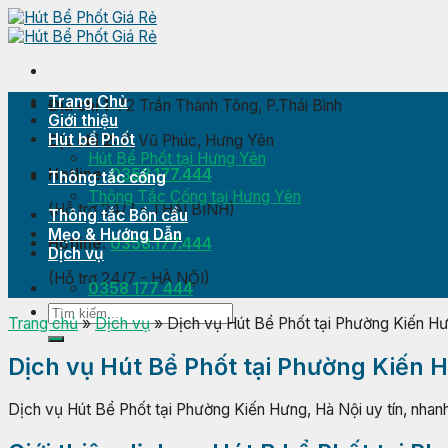
Skip
to
content
Trang Chủ
Địa chỉ 1:
72 Trần Thánh Tông, P.Thái Bình
Giới thiệu
Hút bể Phốt
Địa chỉ 2:
P. Vũ Phúc, Hưng Yên
Hút Bể Phốt tại Hưng Yên
Hotline:
0358.177.444
Thông tắc cống
Thông Tắc Cống tại Hưng Yên
(Hỗ trợ 24/7 - THÁI BÌNH)
Thông tắc Bồn cầu
Mẹo & Hướng Dẫn
Hotline:
0358.177.444
Dịch vụ
(Hỗ trợ 24/7 - HÀ NỘI)
0358 177 444
Trang chủ
»
Dịch vụ
»
Dịch vụ Hút Bể Phốt tại Phường Kiến Hư
Dịch vụ Hút Bể Phốt tại Phường Kiến 
Dịch vụ Hút Bể Phốt tại Phường Kiến Hưng, Hà Nội uy tín, nhanh c