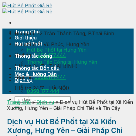
Skip
to
content
Trang Chủ
Địa chỉ 1:
72 Trần Thánh Tông, P.Thái Bình
Giới thiệu
Hút bể Phốt
Địa chỉ 2:
P. Vũ Phúc, Hưng Yên
Hút Bể Phốt tại Hưng Yên
Hotline:
0358.177.444
Thông tắc cống
Thông Tắc Cống tại Hưng Yên
(Hỗ trợ 24/7 - THÁI BÌNH)
Thông tắc Bồn cầu
Mẹo & Hướng Dẫn
Hotline:
0358.177.444
Dịch vụ
(Hỗ trợ 24/7 - HÀ NỘI)
0358 177 444
Trang chủ
»
Dịch vụ
»
Dịch vụ Hút Bể Phốt tại Xã Kiến
Xương, Hưng Yên – Giải Pháp Chi Tiết và Tin Cậy
Dịch vụ Hút Bể Phốt tại Xã Kiến
Xương, Hưng Yên – Giải Pháp Chi