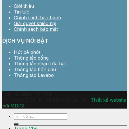
Giới thiệu
Tin tức
Chính sách bảo hành
Giải quyết khiếu nại
Chính sách bảo mật
DỊCH VỤ NỔI BẬT
Hút bể phốt
Thông tắc cống
Thông tắc chậu rửa bát
Thông tắc bồn cầu
Thông tắc Lavabo
Hotline: 0358 177 444
Copyright 2026 © Hút Bể Phốt Giá Rẻ -
Thiết kế website
bởi MDIGI
Trang Chủ