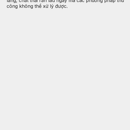
lắng, chất thải rắn lâu ngày mà các phương pháp thủ
công không thể xử lý được.