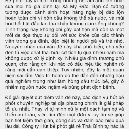
Bể phốt đầy là một trong những nỗi ám ảnh lớn nhất
của mọi hộ gia đình tại Xã Mỹ Đức. Bạn có tưởng
tượng được cảnh sinh hoạt hàng ngày bị đảo lộn
hoàn toàn chỉ vì bồn cầu không thể xả nước, và mùi
hôi thối bắt đầu lan tỏa khắp không gian sống không?
Tình trạng này không chỉ gây bất tiện mà còn là một
mối đe dọa thực sự đối với sức khỏe của các thành
viên trong gia đình, đặc biệt là người già và trẻ nhỏ.
Nguyên nhân của vấn đề này khá phổ biến, chủ yếu
đến từ việc chất thải hữu cơ tích tụ qua nhiều năm mà
không được xử lý định kỳ. Nhiều gia đình thường chủ
quan, cho rằng chỉ khi nào có dấu hiệu tắc nghẽn rõ
ràng mới cần can thiệp. Tuy nhiên, đây là một quan
niệm sai lầm. Việc trì hoãn có thể dẫn đến những hậu
quả nghiêm trọng như làm hỏng cấu trúc bể, gây ô
nhiễm nguồn nước ngầm và bùng phát dịch bệnh.
Để giải quyết dứt điểm vấn đề này, các dịch vụ hút bể
phốt chuyên nghiệp tại địa phương chính là giải pháp
tối ưu nhất. Thay vì tự mình xử lý một cách tạm bợ và
thiếu an toàn, việc tìm đến một đơn vị uy tín sẽ giúp
bạn tiết kiệm thời gian, công sức và đảm bảo hiệu quả
lâu dài. Công ty Hút bể phốt giá rẻ Thái Bình tự hào là