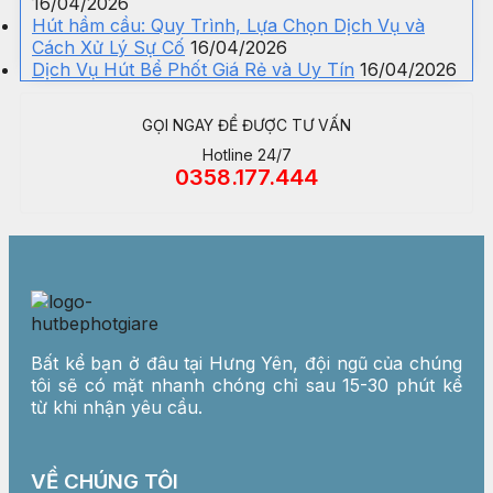
16/04/2026
Hút hầm cầu: Quy Trình, Lựa Chọn Dịch Vụ và
Cách Xử Lý Sự Cố
16/04/2026
Dịch Vụ Hút Bể Phốt Giá Rẻ và Uy Tín
16/04/2026
GỌI NGAY ĐỂ ĐƯỢC TƯ VẤN
Hotline 24/7
0358.177.444
Bất kể bạn ở đâu tại Hưng Yên, đội ngũ của chúng
tôi sẽ có mặt nhanh chóng chỉ sau 15-30 phút kể
từ khi nhận yêu cầu.
VỀ CHÚNG TÔI