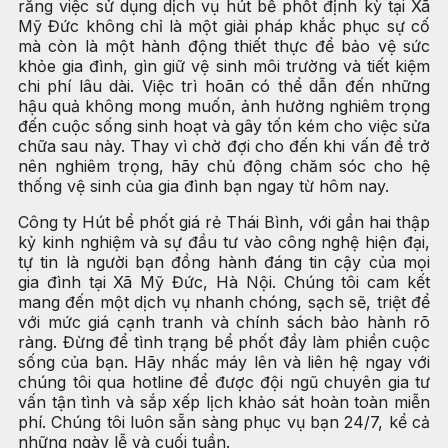
rằng việc sử dụng dịch vụ hút bể phốt định kỳ tại Xã
Mỹ Đức không chỉ là một giải pháp khắc phục sự cố
mà còn là một hành động thiết thực để bảo vệ sức
khỏe gia đình, gìn giữ vệ sinh môi trường và tiết kiệm
chi phí lâu dài. Việc trì hoãn có thể dẫn đến những
hậu quả không mong muốn, ảnh hưởng nghiêm trọng
đến cuộc sống sinh hoạt và gây tốn kém cho việc sửa
chữa sau này. Thay vì chờ đợi cho đến khi vấn đề trở
nên nghiêm trọng, hãy chủ động chăm sóc cho hệ
thống vệ sinh của gia đình bạn ngay từ hôm nay.
Công ty Hút bể phốt giá rẻ Thái Bình, với gần hai thập
kỷ kinh nghiệm và sự đầu tư vào công nghệ hiện đại,
tự tin là người bạn đồng hành đáng tin cậy của mọi
gia đình tại Xã Mỹ Đức, Hà Nội. Chúng tôi cam kết
mang đến một dịch vụ nhanh chóng, sạch sẽ, triệt để
với mức giá cạnh tranh và chính sách bảo hành rõ
ràng. Đừng để tình trạng bể phốt đầy làm phiền cuộc
sống của bạn. Hãy nhấc máy lên và liên hệ ngay với
chúng tôi qua hotline để được đội ngũ chuyên gia tư
vấn tận tình và sắp xếp lịch khảo sát hoàn toàn miễn
phí. Chúng tôi luôn sẵn sàng phục vụ bạn 24/7, kể cả
những ngày lễ và cuối tuần.