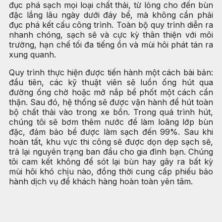
đục phá sạch mọi loại chất thải, từ lỏng cho đến bùn
đặc lắng lâu ngày dưới đáy bể, mà không cần phải
đục phá kết cấu công trình. Toàn bộ quy trình diễn ra
nhanh chóng, sạch sẽ và cực kỳ thân thiện với môi
trường, hạn chế tối đa tiếng ồn và mùi hôi phát tán ra
xung quanh.
Quy trình thực hiện được tiến hành một cách bài bản:
đầu tiên, các kỹ thuật viên sẽ luồn ống hút qua
đường ống chờ hoặc mở nắp bể phốt một cách cẩn
thận. Sau đó, hệ thống sẽ được vận hành để hút toàn
bộ chất thải vào trong xe bồn. Trong quá trình hút,
chúng tôi sẽ bơm thêm nước để làm loãng lớp bùn
đặc, đảm bảo bể được làm sạch đến 99%. Sau khi
hoàn tất, khu vực thi công sẽ được dọn dẹp sạch sẽ,
trả lại nguyên trạng ban đầu cho gia đình bạn. Chúng
tôi cam kết không để sót lại bùn hay gây ra bất kỳ
mùi hôi khó chịu nào, đồng thời cung cấp phiếu bảo
hành dịch vụ để khách hàng hoàn toàn yên tâm.