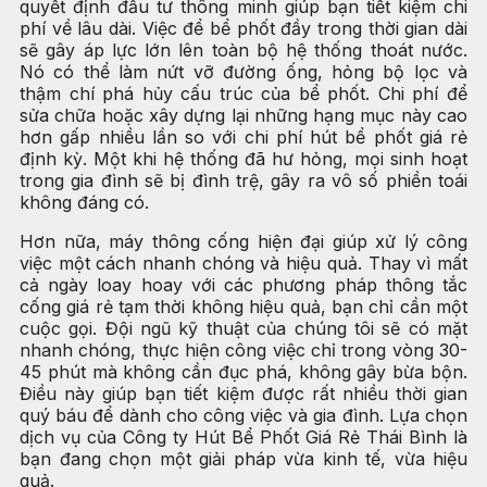
quyết định đầu tư thông minh giúp bạn tiết kiệm chi
phí về lâu dài. Việc để bể phốt đầy trong thời gian dài
sẽ gây áp lực lớn lên toàn bộ hệ thống thoát nước.
Nó có thể làm nứt vỡ đường ống, hỏng bộ lọc và
thậm chí phá hủy cấu trúc của bể phốt. Chi phí để
sửa chữa hoặc xây dựng lại những hạng mục này cao
hơn gấp nhiều lần so với chi phí hút bể phốt giá rẻ
định kỳ. Một khi hệ thống đã hư hỏng, mọi sinh hoạt
trong gia đình sẽ bị đình trệ, gây ra vô số phiền toái
không đáng có.
Hơn nữa, máy thông cống hiện đại giúp xử lý công
việc một cách nhanh chóng và hiệu quả. Thay vì mất
cả ngày loay hoay với các phương pháp thông tắc
cống giá rẻ tạm thời không hiệu quả, bạn chỉ cần một
cuộc gọi. Đội ngũ kỹ thuật của chúng tôi sẽ có mặt
nhanh chóng, thực hiện công việc chỉ trong vòng 30-
45 phút mà không cần đục phá, không gây bừa bộn.
Điều này giúp bạn tiết kiệm được rất nhiều thời gian
quý báu để dành cho công việc và gia đình. Lựa chọn
dịch vụ của Công ty Hút Bể Phốt Giá Rẻ Thái Bình là
bạn đang chọn một giải pháp vừa kinh tế, vừa hiệu
quả.