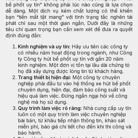
bể phốt uy tín” không phải lúc nào cũng là lựa chọn
dễ dàng. Một dịch vụ kém chất lượng có thể khiến
bạn “tiền mất tật mang” với tình trạng tắc nghẽn tái
phát chỉ sau một thời gian ngắn. Dưới đây là những
tiêu chí quan trọng bạn cần xem xét để đưa ra quyết
định đúng đắn:
Kinh nghiệm và uy tín:
Hãy ưu tiên các công ty
có nhiều năm hoạt động trong ngành, như Công
ty Công ty hút bể phốt uy tín với gần 20 năm
kinh nghiệm. Một đơn vị tồn tại lâu dài chứng tỏ
họ đã xây dựng được lòng tin từ khách hàng.
Trang thiết bị hiện đại:
Một công ty chuyên
nghiệp phải đầu tư vào hệ thống xe hút bể phốt
chuyên dụng, hiện đại, đảm bảo công suất và
hiệu quả làm việc. Đừng ngần ngại hỏi về công
nghệ mà họ sử dụng.
Quy trình làm việc rõ ràng:
Nhà cung cấp uy tín
luôn có một quy trình làm việc chuyên nghiệp
bài bản, từ khâu tiếp nhận thông tin, khảo sát
miễn phí, báo giá chi tiết cho đến khi thi công và
bảo hành.