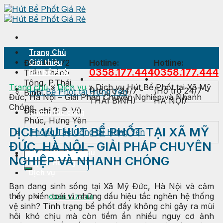
Skip
to
content
Trang Chủ
Địa chỉ 1:
Giới thiệu
72
Hotline:
Hotline:
0358.177.444
0358.177.444
Trần Thánh
Hút bể Phốt
Tông, P.Thái
Trang chủ
»
Dịch vụ
»
Dịch vụ Hút Bể Phốt tại Xã Mỹ
(Hỗ trợ 24/7 -
(Hỗ trợ 24/7 -
Hút Bể Phốt tại Hưng Yên
Bình
Đức, Hà Nội – Giải Pháp Chuyên Nghiệp và Nhanh
THÁI BÌNH)
HÀ NỘI)
Chóng
Địa chỉ 2:
P. Vũ
Thông tắc cống
Phúc, Hưng Yên
DỊCH VỤ HÚT BỂ PHỐT TẠI XÃ MỸ
Thông Tắc Cống tại Hưng Yên
ĐỨC, HÀ NỘI – GIẢI PHÁP CHUYÊN
Thông tắc Bồn cầu
NGHIỆP VÀ NHANH CHÓNG
Mẹo & Hướng Dẫn
Dịch vụ
Bạn đang sinh sống tại Xã Mỹ Đức, Hà Nội và cảm
thấy phiền toái vì những dấu hiệu tắc nghẽn hệ thống
0358 177 444
vệ sinh? Tình trạng bể phốt đầy không chỉ gây ra mùi
hôi khó chịu mà còn tiềm ẩn nhiều nguy cơ ảnh