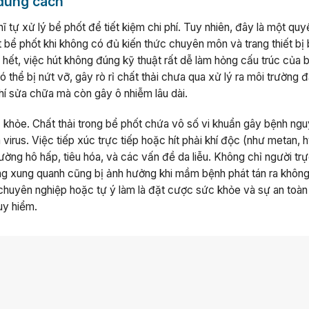
 đúng cách
tự xử lý bể phốt để tiết kiệm chi phí. Tuy nhiên, đây là một quy
hút bể phốt khi không có đủ kiến thức chuyên môn và trang thiết bị
hết, việc hút không đúng kỹ thuật rất dễ làm hỏng cấu trúc của 
thể bị nứt vỡ, gây rò rỉ chất thải chưa qua xử lý ra môi trường đ
í sửa chữa mà còn gây ô nhiễm lâu dài.
c khỏe. Chất thải trong bể phốt chứa vô số vi khuẩn gây bệnh ng
à virus. Việc tiếp xúc trực tiếp hoặc hít phải khí độc (như metan, 
đường hô hấp, tiêu hóa, và các vấn đề da liễu. Không chỉ người trự
ng xung quanh cũng bị ảnh hưởng khi mầm bệnh phát tán ra không
chuyên nghiệp hoặc tự ý làm là đặt cược sức khỏe và sự an toàn
uy hiểm.