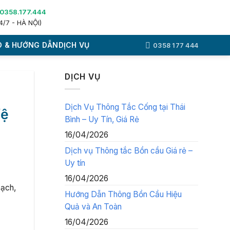
0358.177.444
4/7 - HÀ NỘI)
 & HƯỚNG DẪN
DỊCH VỤ
0358 177 444
DỊCH VỤ
Dịch Vụ Thông Tắc Cống tại Thái
Vệ
Bình – Uy Tín, Giá Rẻ
16/04/2026
Dịch vụ Thông tắc Bồn cầu Giá rẻ –
Uy tín
16/04/2026
sạch,
Hướng Dẫn Thông Bồn Cầu Hiệu
Quả và An Toàn
16/04/2026