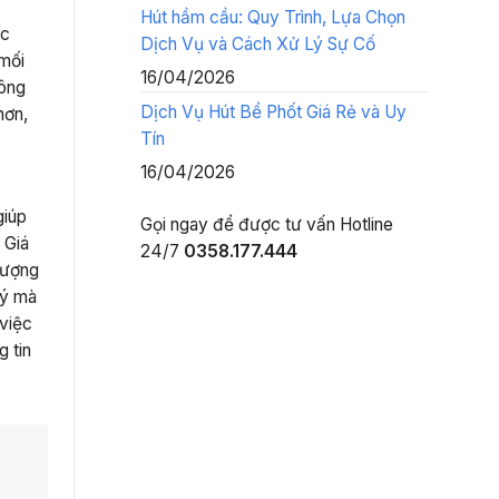
Hút hầm cầu: Quy Trình, Lựa Chọn
ắc
Dịch Vụ và Cách Xử Lý Sự Cố
 mối
16/04/2026
hông
Dịch Vụ Hút Bể Phốt Giá Rẻ và Uy
hơn,
Tín
16/04/2026
giúp
Gọi ngay để được tư vấn
Hotline
 Giá
24/7
0358.177.444
lượng
lý mà
 việc
g tin