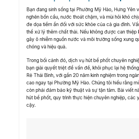
Bạn đang sinh sống tại Phường Mỹ Hào, Hưng Yên và
nghẽn bồn cầu, nước thoát chậm, và mùi hôi khó chị
đe dọa tiềm ẩn đối với sức khỏe của cả gia đình. V
thể xử lý thêm chất thải. Nếu không được can thiệp k
gây ô nhiễm nguồn nước và môi trường sống xung qu
chóng và hiệu quả.
Trong bối cảnh đó, dịch vụ hút bể phốt chuyên nghiệp
bạn giải quyết triệt để vấn đề, khôi phục lại hệ thố
Rẻ Thái Bình, với gần 20 năm kinh nghiệm trong ngàn
cao ngay tại Phường Mỹ Hào. Chúng tôi hiểu rằng m
còn phải đảm bảo kỹ thuật và sự tận tâm. Bài viết n
hút bể phốt, quy trình thực hiện chuyên nghiệp, các
cậy.