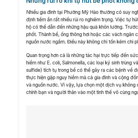
Những rủi ro khi tự hút bể phốt không
Nhiều gia đình tại Phường Mỹ Hào thường có suy nghĩ 
định tiềm ẩn rất nhiều rủi ro nghiêm trọng. Việc tự 
hộ có thể dẫn đến những hậu quả khôn lường. Trước 
phốt. Thành bể, ống thông hơi hoặc các vách ngăn có 
nguồn nước ngầm. Điều này không chỉ tốn kém chi ph
Quan trọng hơn cả là những tác hại trực tiếp đến sứ
hiểm như E. coli, Salmonella, các loại ký sinh trùng v
sulfide) tích tụ trong bể có thể gây ra các bệnh về 
thực hiện gặp nguy hiểm mà cả gia đình và cộng đồ
và nguồn nước. Vì vậy, lựa chọn một dịch vụ không 
chính bạn và người thân vào một tình thế vô cùng ng