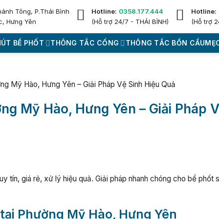
hánh Tông, P.Thái Bình
Hotline:
0358.177.444
Hotline:
c, Hưng Yên
(Hỗ trợ 24/7 - THÁI BÌNH)
(Hỗ trợ 2
HÚT BỂ PHỐT
THÔNG TẮC CỐNG
THÔNG TẮC BỒN CẦU
MẸO
ờng Mỹ Hào, Hưng Yên – Giải Pháp Vệ Sinh Hiệu Quả
ờng Mỹ Hào, Hưng Yên – Giải Pháp 
tín, giá rẻ, xử lý hiệu quả. Giải pháp nhanh chóng cho bể phốt 
t tại Phường Mỹ Hào, Hưng Yên