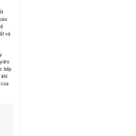
ết
 bảo
bể
ất và
uy
hydro
c tiếp
 khí
 của