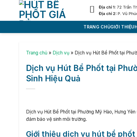
Skip
Địa chỉ 1:
72 Trần T
to
Địa chỉ 2:
P. Vũ Phú
content
TRANG CHỦ
GIỚI THIỆU
Trang chủ
»
Dịch vụ
»
Dịch vụ Hút Bể Phốt tại Phư
Dịch vụ Hút Bể Phốt tại Phư
Sinh Hiệu Quả
Dịch vụ Hút Bể Phốt tại Phường Mỹ Hào, Hưng Yên uy 
đảm bảo vệ sinh môi trường.
Giới thiệu dịch vụ hút bể phố