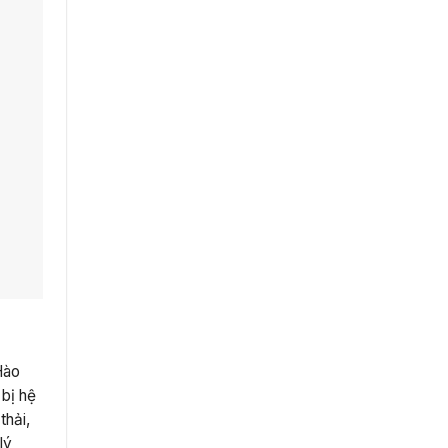
Hào
 bị hệ
thải,
lý