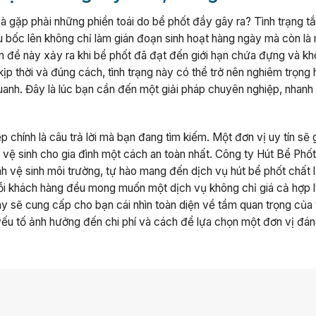
 gặp phải những phiền toái do bể phốt đầy gây ra? Tình trạng t
u bốc lên không chỉ làm gián đoạn sinh hoạt hàng ngày mà còn là
ấn đề này xảy ra khi bể phốt đã đạt đến giới hạn chứa đựng và k
ịp thời và đúng cách, tình trạng này có thể trở nên nghiêm trọng 
anh. Đây là lúc bạn cần đến một giải pháp chuyên nghiệp, nhanh
 chính là câu trả lời mà bạn đang tìm kiếm. Một đơn vị uy tín sẽ 
ng vệ sinh cho gia đình một cách an toàn nhất. Công ty Hút Bể Phốt
h vệ sinh môi trường, tự hào mang đến dịch vụ hút bể phốt chất 
ỗi khách hàng đều mong muốn một dịch vụ không chỉ giá cả hợp 
ày sẽ cung cấp cho bạn cái nhìn toàn diện về tầm quan trọng của
 yếu tố ảnh hưởng đến chi phí và cách để lựa chọn một đơn vị đán