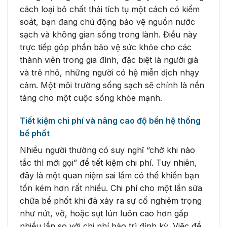
cách loại bỏ chất thải tích tụ một cách có kiểm
soát, bạn đang chủ động bảo vệ nguồn nước
sạch và không gian sống trong lành. Điều này
trực tiếp góp phần bảo vệ sức khỏe cho các
thành viên trong gia đình, đặc biệt là người già
và trẻ nhỏ, những người có hệ miễn dịch nhạy
cảm. Một môi trường sống sạch sẽ chính là nền
tảng cho một cuộc sống khỏe mạnh.
Tiết kiệm chi phí và nâng cao độ bền hệ thống
bể phốt
Nhiều người thường có suy nghĩ “chờ khi nào
tắc thì mới gọi” để tiết kiệm chi phí. Tuy nhiên,
đây là một quan niệm sai lầm có thể khiến bạn
tốn kém hơn rất nhiều. Chi phí cho một lần sửa
chữa bể phốt khi đã xảy ra sự cố nghiêm trọng
như nứt, vỡ, hoặc sụt lún luôn cao hơn gấp
nhiều lần so với chi phí bảo trì định kỳ. Việc để