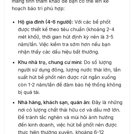
mang tính tham khảo để bạn có thể lên kế
hoạch bảo trì phù hợp:
Hộ gia đình (4-6 người):
Với các bể phốt
được thiết kế theo tiêu chuẩn (khoảng 2-4
mét khối), thời gian hút định kỳ nên là 3-5
năm/lần. Việc kiểm tra sớm hơn nếu bạn
nhận thấy các dấu hiệu bất thường.
Khu nhà trọ, chung cư mini:
Do số lượng
người sử dụng đông, lượng nước thải lớn, tần
suất hút bể phốt nên được rút ngắn xuống
còn 1-2 năm/lần để đảm bảo hệ thống không
bị quá tải.
Nhà hàng, khách sạn, quán ăn:
Đây là những
nơi có lượng chất thải hữu cơ và dầu mỡ lớn.
Để tránh tắc nghẽn và mùi hôi ảnh hưởng
đến kinh doanh, việc hút bể phốt nên được
thực hiện thường xuyên, khoảng 6-12