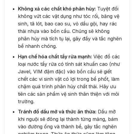
Không xả các chất khó phân hủy:
Tuyệt đối
không vứt các vật dụng như tóc rối, băng vệ
sinh, tã lót, bao cao su, vỏ dầu gội, hay rác
thải nhựa vào bồn cầu. Chúng sẽ không
phân hủy mà tích tụ lại, gây đầy và tắc nghẽn
bể nhanh chóng.
Hạn chế hóa chất tẩy rửa mạnh:
Việc đổ các
loại nước tẩy rửa có tính sát khuẩn cao (như
Javel, VIM đậm đặc) vào bồn cầu sẽ giết
chết các vi sinh vật có lợi trong bể phốt, làm
chậm quá trình phân hủy chất thải. Hãy ưu
tiên các sản phẩm vệ sinh thân thiện với môi
trường.
Tránh đổ dầu mỡ và thức ăn thừa:
Dầu mỡ
khi nguội sẽ đông lại thành từng mảng, bám
vào đường ống và thành bể, gây tắc nghẽn