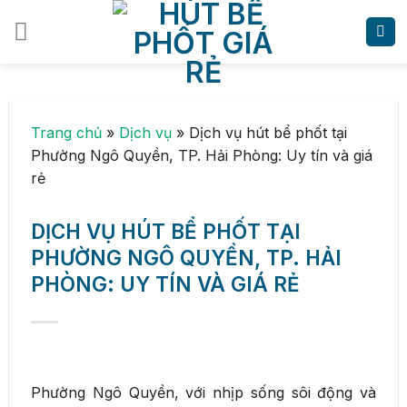
Skip
to
content
Trang chủ
»
Dịch vụ
»
Dịch vụ hút bể phốt tại
Phường Ngô Quyền, TP. Hải Phòng: Uy tín và giá
rẻ
DỊCH VỤ HÚT BỂ PHỐT TẠI
PHƯỜNG NGÔ QUYỀN, TP. HẢI
PHÒNG: UY TÍN VÀ GIÁ RẺ
Phường Ngô Quyền, với nhịp sống sôi động và