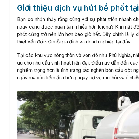
Giới thiệu dịch vụ hút bể phốt t
Bạn có nhận thấy rằng cùng với sự phát triển nhanh c
ngày càng được quan tâm nhiều hơn không? Khi mật độ d
phốt cũng trở nên lớn hơn bao giờ hết. Đây chính là lý 
thiết yếu đối với mỗi gia đình và doanh nghiệp tại đây.
Tại các khu vực nông thôn và ven đô như Phú Nghĩa, nhi
ưu cho nhu cầu sinh hoạt hiện đại. Điều này dẫn đến cá
nghiêm trọng hơn là tình trạng tắc nghẽn bồn cầu đột ng
ngày mà còn tiềm ẩn những nguy cơ về mùi hôi và ô nhi