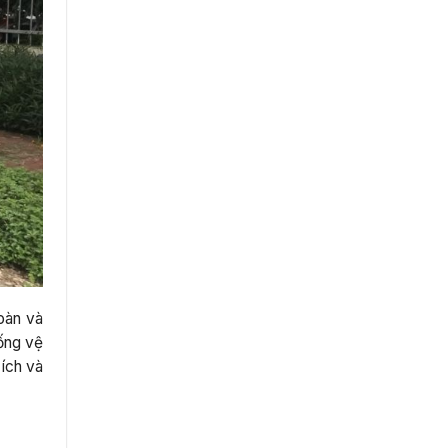
oàn và
ống vệ
 ích và