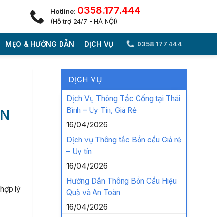
0358.177.444
Hotline:
(Hỗ trợ 24/7 - HÀ NỘI)
MẸO & HƯỚNG DẪN
DỊCH VỤ
0358 177 444
DỊCH VỤ
Dịch Vụ Thông Tắc Cống tại Thái
Bình – Uy Tín, Giá Rẻ
AN
16/04/2026
Dịch vụ Thông tắc Bồn cầu Giá rẻ
– Uy tín
16/04/2026
Hướng Dẫn Thông Bồn Cầu Hiệu
 hợp lý
Quả và An Toàn
16/04/2026