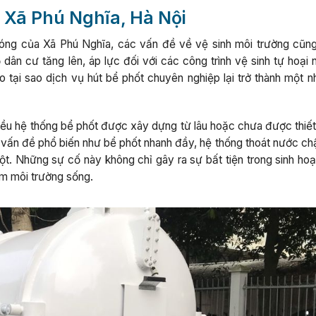
ại Xã Phú Nghĩa, Hà Nội
hóng của Xã Phú Nghĩa, các vấn đề về vệ sinh môi trường cũn
ân cư tăng lên, áp lực đối với các công trình vệ sinh tự hoại 
do tại sao dịch vụ hút bể phốt chuyên nghiệp lại trở thành một 
ều hệ thống bể phốt được xây dựng từ lâu hoặc chưa được thiết 
c vấn đề phổ biến như bể phốt nhanh đầy, hệ thống thoát nước ch
ột. Những sự cố này không chỉ gây ra sự bất tiện trong sinh hoạ
ễm môi trường sống.