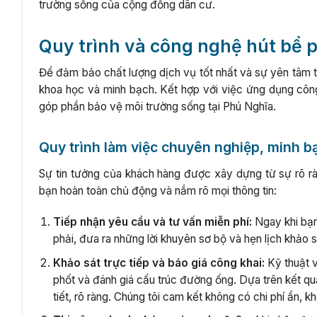
trường sống của cộng đồng dân cư.
Quy trình và công nghệ hút bể p
Để đảm bảo chất lượng dịch vụ tốt nhất và sự yên tâm t
khoa học và minh bạch. Kết hợp với việc ứng dụng công 
góp phần bảo vệ môi trường sống tại Phú Nghĩa.
Quy trình làm việc chuyên nghiệp, minh 
Sự tin tưởng của khách hàng được xây dựng từ sự rõ rà
bạn hoàn toàn chủ động và nắm rõ mọi thông tin:
Tiếp nhận yêu cầu và tư vấn miễn phí:
Ngay khi bạn
phải, đưa ra những lời khuyên sơ bộ và hẹn lịch khảo s
Khảo sát trực tiếp và báo giá công khai:
Kỹ thuật v
phốt và đánh giá cấu trúc đường ống. Dựa trên kết quả
tiết, rõ ràng. Chúng tôi cam kết không có chi phí ẩn, k