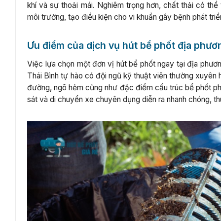
khí và sự thoải mái. Nghiêm trọng hơn, chất thải có th
môi trường, tạo điều kiện cho vi khuẩn gây bệnh phát tr
Ưu điểm của dịch vụ hút bể phốt địa phươ
Việc lựa chọn một đơn vị hút bể phốt ngay tại địa phươn
Thái Bình tự hào có đội ngũ kỹ thuật viên thường xuyên 
đường, ngõ hẻm cũng như đặc điểm cấu trúc bể phốt phổ b
sát và di chuyển xe chuyên dụng diễn ra nhanh chóng, thu