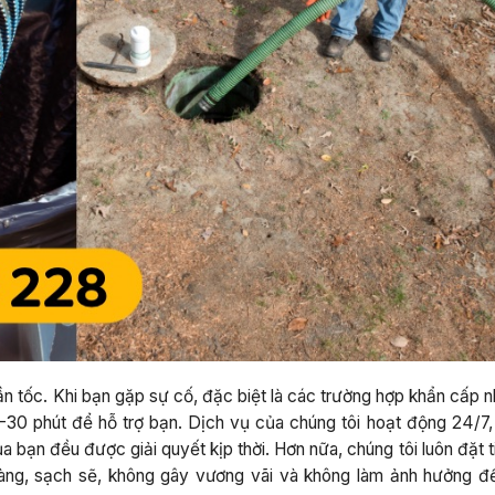
ần tốc. Khi bạn gặp sự cố, đặc biệt là các trường hợp khẩn cấp 
5-30 phút để hỗ trợ bạn. Dịch vụ của chúng tôi hoạt động 24/7,
bạn đều được giải quyết kịp thời. Hơn nữa, chúng tôi luôn đặt t
 gàng, sạch sẽ, không gây vương vãi và không làm ảnh hưởng đ