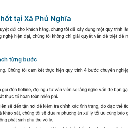
hốt tại Xã Phú Nghĩa
uyệt đối cho khách hàng, chúng tôi đã xây dựng một quy trình là
nghệ hiện đại, chúng tôi không chỉ giải quyết vấn đề triệt để 
bạch từng bước
ng. Chúng tôi cam kết thực hiện quy trình 4 bước chuyên nghiệp
 gọi đến hotline, đội ngũ tư vấn viên sẽ lắng nghe vấn đề bạn g
át thực tế hoàn toàn miễn phí.
iên sẽ đến tận nơi để kiểm tra chính xác tình trạng, đo đạc thể tí
 khảo sát, chúng tôi sẽ đưa ra phương án xử lý tối ưu cùng báo g
hông phát sinh phụ thu vô lý.