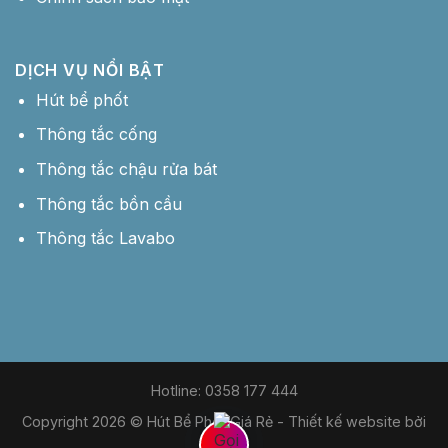
DỊCH VỤ NỔI BẬT
Hút bể phốt
Thông tắc cống
Thông tắc chậu rửa bát
Thông tắc bồn cầu
Thông tắc Lavabo
Hotline: 0358 177 444
Copyright 2026 © Hút Bể Phốt Giá Rẻ -
Thiết kế website bởi
MDIGI