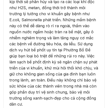
kịp thời sẽ phân hủy và tạo ra các loại khí độc
như H2S, metan, đồng thời trở thành môi
trường lý tưởng cho vi khuẩn gây bệnh như
E.coli, Salmonella phát triển. Những mầm bệnh
này có thể dễ dàng rò rỉ ra ngoài, thấm vào
nguồn nước ngầm hoặc tràn ra bề mặt, gây ô
nhiễm nghiêm trọng và làm tăng nguy cơ mắc
các bệnh về đường tiêu hóa, da liễu. Sử dụng
dịch vụ hút bể phốt uy tín tại Phường Bồ Đề
giúp bạn loại bỏ triệt để những rủi ro này. Việc
làm sạch bể phốt định kỳ sẽ ngăn chặn sự phát
triển của vi khuẩn, khử mùi hôi thối khó chịu, và
giữ cho không gian sống của gia đình bạn luôn
trong lành, an toàn. Điều này không chỉ bảo vệ
sức khỏe của các thành viên trong nhà mà còn
góp phần duy trì vệ sinh chung, bảo vệ môi
trường sống xanh-sạch-đẹp cho cả cộng đồng
dân cư.