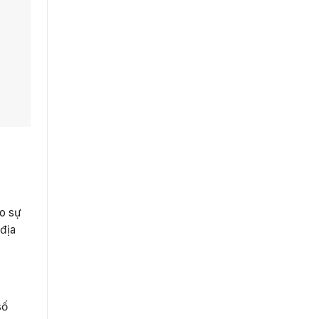
ảo sự
 địa
số