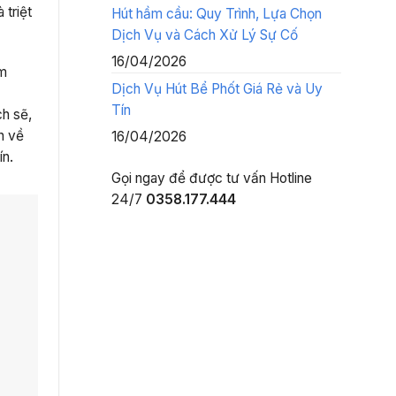
 triệt
Hút hầm cầu: Quy Trình, Lựa Chọn
Dịch Vụ và Cách Xử Lý Sự Cố
16/04/2026
ăm
Dịch Vụ Hút Bể Phốt Giá Rẻ và Uy
.
Tín
ch sẽ,
n về
16/04/2026
ín.
Gọi ngay để được tư vấn
Hotline
24/7
0358.177.444