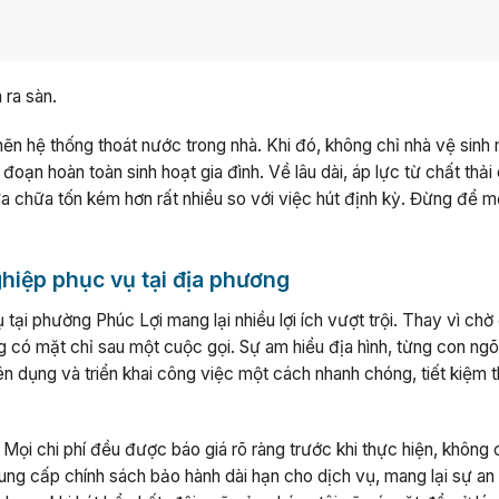
 ra sàn.
ẽn hệ thống thoát nước trong nhà. Khi đó, không chỉ nhà vệ sinh
oạn hoàn toàn sinh hoạt gia đình. Về lâu dài, áp lực từ chất thải
sửa chữa tốn kém hơn rất nhiều so với việc hút định kỳ. Đừng để 
hiệp phục vụ tại địa phương
ại phường Phúc Lợi mang lại nhiều lợi ích vượt trội. Thay vì chờ
g có mặt chỉ sau một cuộc gọi. Sự am hiểu địa hình, từng con ngõ
n dụng và triển khai công việc một cách nhanh chóng, tiết kiệm t
Mọi chi phí đều được báo giá rõ ràng trước khi thực hiện, không c
cung cấp chính sách bảo hành dài hạn cho dịch vụ, mang lại sự an