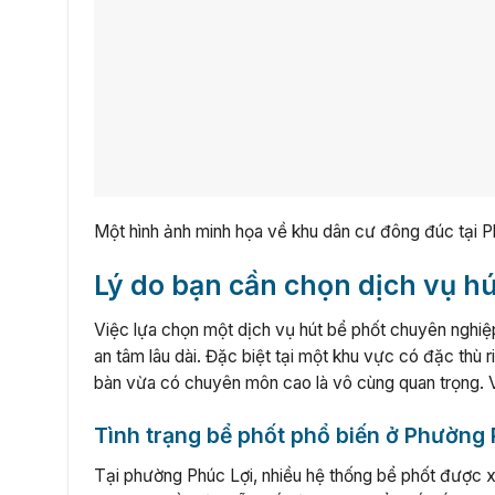
Một hình ảnh minh họa về khu dân cư đông đúc tại P
Lý do bạn cần chọn dịch vụ hú
Việc lựa chọn một dịch vụ hút bể phốt chuyên nghi
an tâm lâu dài. Đặc biệt tại một khu vực có đặc thù
bàn vừa có chuyên môn cao là vô cùng quan trọng. Vậ
Tình trạng bể phốt phổ biến ở Phường P
Tại phường Phúc Lợi, nhiều hệ thống bể phốt được x