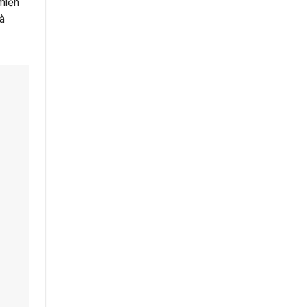
 miễn
mà