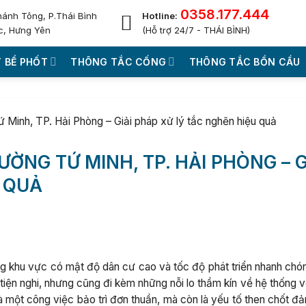
0358.177.444
hánh Tông, P.Thái Bình
Hotline:
c, Hưng Yên
(Hỗ trợ 24/7 - THÁI BÌNH)
 BỂ PHỐT
THÔNG TẮC CỐNG
THÔNG TẮC BỒN CẦU
ứ Minh, TP. Hải Phòng – Giải pháp xử lý tắc nghẽn hiệu quả
ƯỜNG TỨ MINH, TP. HẢI PHÒNG – G
 QUẢ
g khu vực có mật độ dân cư cao và tốc độ phát triển nhanh chó
iện nghi, nhưng cũng đi kèm những nỗi lo thầm kín về hệ thống v
là một công việc bảo trì đơn thuần, mà còn là yếu tố then chốt 