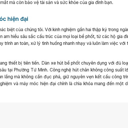
ớc mắt mà còn bảo vệ tài sản và sức khỏe của gia đình bạn.
óc hiện đại
c biệt của chúng tôi. Với kinh nghiệm gần hai thập kỷ trong ngà
 am hiểu sâu sắc cấu trúc của mọi loại bể phốt, từ các hộ gia đ
 trình an toàn, xử lý tình huống nhanh nhạy và luôn làm việc với 
g thiết bị tiên tiến. Dàn xe hút bể phốt chuyên dụng với đủ loạ
 sâu tại Phường Tứ Minh. Công nghệ hút chân không công suất lớ
 bùn lắng mà không cần đục phá, giữ nguyên vẹn kết cấu công trì
 nghiệm và máy móc hiện đại chính là chìa khóa mang đến một d