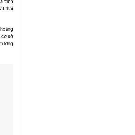
á trình
ất thải
 thoáng
c cơ sở
 trường