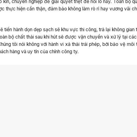
kín, chuyên nghiệp để giải quyết triệt để nỗi lo này. Toàn bộ qu
ợc thực hiện cẩn thận, đảm bảo không làm rò rỉ hay vương vãi ch
sẽ tiến hành dọn dẹp sạch sẽ khu vực thi công, trả lại không gian
oàn bộ chất thải sau khi hút sẽ được vận chuyển và xử lý tại cá
úng tôi nói không với hành vi xả thải trái phép, bởi bảo vệ môi
ách hàng và uy tín của chính công ty.