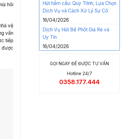
Hút hầm cầu: Quy Trình, Lựa Chọn
ùi hôi
Dịch Vụ và Cách Xử Lý Sự Cố
16/04/2026
 nhà vệ
Dịch Vụ Hút Bể Phốt Giá Rẻ và
ững vấn
Uy Tín
c tiếp
16/04/2026
g được
GỌI NGAY ĐỂ ĐƯỢC TƯ VẤN
Hotline 24/7
0358.177.444