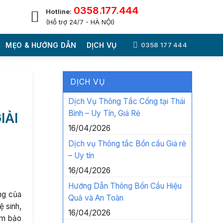
0358.177.444
Hotline:
(Hỗ trợ 24/7 - HÀ NỘI)
MẸO & HƯỚNG DẪN
DỊCH VỤ
0358 177 444
DỊCH VỤ
Dịch Vụ Thông Tắc Cống tại Thái
Bình – Uy Tín, Giá Rẻ
IẢI
16/04/2026
Dịch vụ Thông tắc Bồn cầu Giá rẻ
– Uy tín
16/04/2026
Hướng Dẫn Thông Bồn Cầu Hiệu
ng của
Quả và An Toàn
ệ sinh,
16/04/2026
đảm bảo