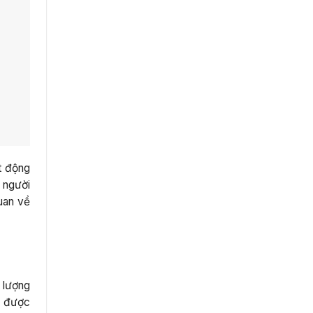
t động
 người
quan về
t lượng
n được