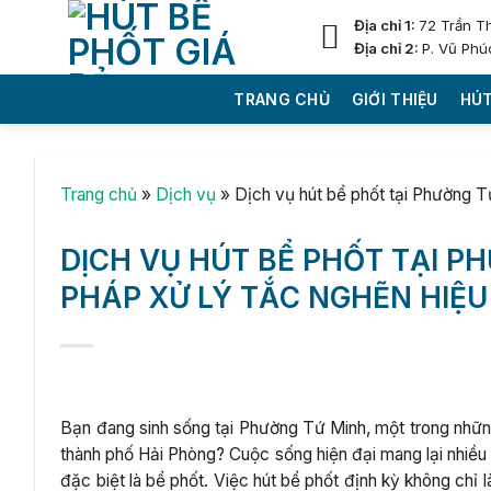
Skip
Địa chỉ 1:
72 Trần T
to
Địa chỉ 2:
P. Vũ Phú
content
TRANG CHỦ
GIỚI THIỆU
HÚT
Trang chủ
»
Dịch vụ
»
Dịch vụ hút bể phốt tại Phường T
DỊCH VỤ HÚT BỂ PHỐT TẠI PH
PHÁP XỬ LÝ TẮC NGHẼN HIỆU
Bạn đang sinh sống tại Phường Tứ Minh, một trong nhữn
thành phố Hải Phòng? Cuộc sống hiện đại mang lại nhiều t
đặc biệt là bể phốt. Việc hút bể phốt định kỳ không chỉ 