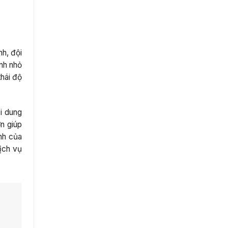
nh, đội
ình nhỏ
thái độ
i dung
n giúp
nh của
ịch vụ