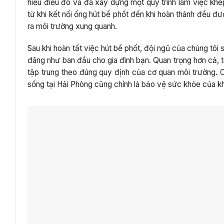
hiểu điều đó và đã xây dựng một quy trình làm việc khép 
từ khi kết nối ống hút bể phốt đến khi hoàn thành đều đư
ra môi trường xung quanh.
Sau khi hoàn tất việc hút bể phốt, đội ngũ của chúng tôi 
đãng như ban đầu cho gia đình bạn. Quan trọng hơn cả, t
tập trung theo đúng quy định của cơ quan môi trường. Ch
sống tại Hải Phòng cũng chính là bảo vệ sức khỏe của kh