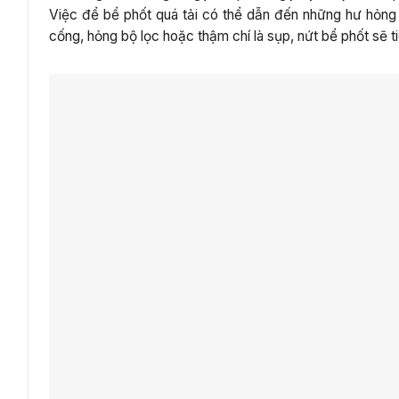
Việc để bể phốt quá tải có thể dẫn đến những hư hỏng
cống, hỏng bộ lọc hoặc thậm chí là sụp, nứt bể phốt sẽ ti