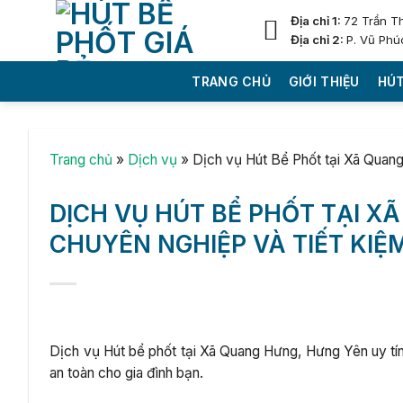
Skip
Địa chỉ 1:
72 Trần T
to
Địa chỉ 2:
P. Vũ Phú
content
TRANG CHỦ
GIỚI THIỆU
HÚT
Trang chủ
»
Dịch vụ
»
Dịch vụ Hút Bể Phốt tại Xã Quan
DỊCH VỤ HÚT BỂ PHỐT TẠI X
CHUYÊN NGHIỆP VÀ TIẾT KIỆ
Dịch vụ Hút bể phốt tại Xã Quang Hưng, Hưng Yên uy tín
an toàn cho gia đình bạn.