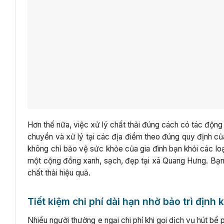
Hơn thế nữa, việc xử lý chất thải đúng cách có tác động
chuyển và xử lý tại các địa điểm theo đúng quy định c
không chỉ bảo vệ sức khỏe của gia đình bạn khỏi các lo
một cộng đồng xanh, sạch, đẹp tại xã Quang Hưng. Bạn 
chất thải hiệu quả.
Tiết kiệm chi phí dài hạn nhờ bảo trì định 
Nhiều người thường e ngại chi phí khi gọi dịch vụ hút bể p