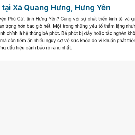
ốt tại Xã Quang Hưng, Hưng Yên
ện Phù Cừ, tỉnh Hưng Yên? Cùng với sự phát triển kinh tế và gi
an trọng hơn bao giờ hết. Một trong những yếu tố thầm lặng như
nh chính là hệ thống bể phốt. Bể phốt bị đầy hoặc tắc nghẽn khô
 mà còn tiềm ẩn nhiều nguy cơ về sức khỏe do vi khuẩn phát triể
ng dấu hiệu cảnh báo rõ ràng nhất.