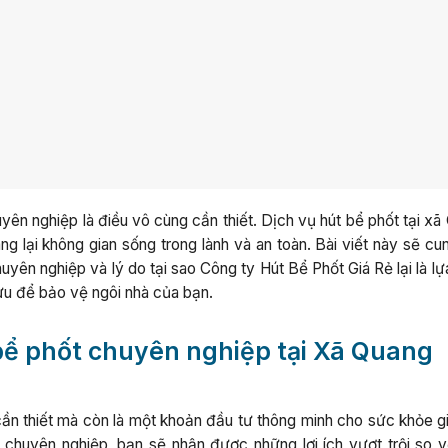
ên nghiệp là điều vô cùng cần thiết. Dịch vụ hút bể phốt tại xã
ng lại không gian sống trong lành và an toàn. Bài viết này sẽ c
chuyên nghiệp và lý do tại sao Công ty Hút Bể Phốt Giá Rẻ lại là l
 ưu để bảo vệ ngôi nhà của bạn.
t bể phốt chuyên nghiệp tại Xã Quang
cần thiết mà còn là một khoản đầu tư thông minh cho sức khỏe gi
 chuyên nghiệp, bạn sẽ nhận được những lợi ích vượt trội so v