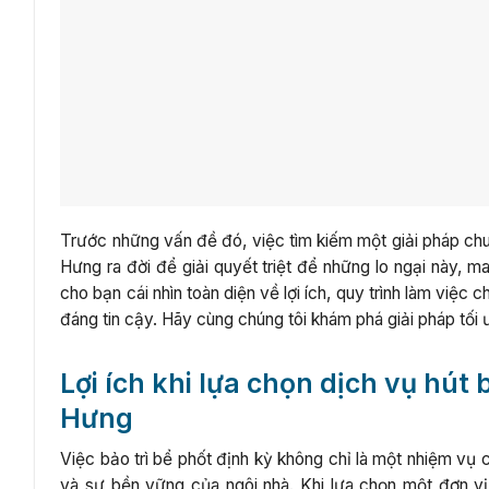
Trước những vấn đề đó, việc tìm kiếm một giải pháp chuy
Hưng ra đời để giải quyết triệt để những lo ngại này, ma
cho bạn cái nhìn toàn diện về lợi ích, quy trình làm việc 
đáng tin cậy. Hãy cùng chúng tôi khám phá giải pháp tối
Lợi ích khi lựa chọn dịch vụ hú
Hưng
Việc bảo trì bể phốt định kỳ không chỉ là một nhiệm vụ 
và sự bền vững của ngôi nhà. Khi lựa chọn một đơn vị