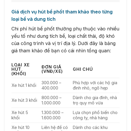
Giá dịch vụ hút bể phốt tham khảo theo từng
loại bể và dung tích
Chi phí hút bể phốt thường phụ thuộc vào nhiều
yếu tố như dung tích bể, loại chất thải, độ khó
của công trình và vị trí địa lý. Dưới đây là bảng
giá tham khảo để bạn có cái nhìn tổng quan:
LOẠI XE
ĐƠN GIÁ
HÚT
GHI CHÚ
(VNĐ/XE)
(KHỐI)
300.000 –
Phù hợp với các hộ gia
Xe hút 1 khối
400.000
đình nhỏ, ngõ hẹp
800.000 –
Dành cho gia đình, nhà
Xe hút 3 khối
1.000.000
trọ quy mô vừa
Xe hút 5
1.300.000 –
Lựa chọn phổ biến cho
khối
1.600.000
công ty, nhà hàng
Xe hút 10
Liên hệ để có
Dành cho các khu