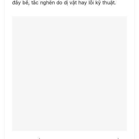
đầy bể, tắc nghẽn do dị vật hay lỗi kỹ thuật.