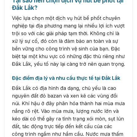
Tại sao nên chọn dịch vụ hút bể phốt tại
Đắk Lắk?
Việc lựa chọn một dịch vụ hút bể phốt chuyên
nghiệp tại địa phương mang lại nhiều lợi ích vượt
trội so với các giải pháp tạm thời. Không chỉ là
xử lý sự cố, đó còn là đảm bảo an toàn và sự
bền vững cho công trình vệ sinh của bạn. Đặc
biệt tại một khu vực có những đặc thù riêng như
Đắk Lắk, yếu tố này lại càng trở nên quan trọng.
Đặc điểm địa lý và nhu cầu thực tế tại Đắk Lắk
Đắk Lắk có địa hình đa dạng, chủ yếu là cao
nguyên đất đỏ bazan và xen kẽ các vùng đồi
núi. Khí hậu ở đây phân hóa thành hai mùa mưa
nắng rõ rệt. Vào mùa mưa, lượng nước lớn và
kéo dài có thể gây ra tình trạng xói mòn, sụt lún
đất, tác động trực tiếp đến kết cấu của các
công trình ngầm như hầm cầu. Nước mưa thấm