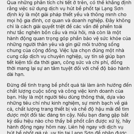
Qua những phân tích chi tiết ở trên, có thể khẳng định
rằng việc sử dụng dịch vụ hút bể phốt tại Lạng Sơn
định kỳ là một giải pháp thiết yếu và thông minh cho
mọi hộ gia đình, cơ quan và doanh nghiệp. Đây không
chỉ là cách giải quyết triệt để các vấn đề phiền toái
như tắc nghẽn bồn cầu và mùi hôi, mà còn là một
hành động quan trọng góp phần bảo vệ sức khỏe của
những người thân yêu và gìn giữ môi trường sống
chung của cộng đồng. Việc lựa chọn đúng một nhà
cung cấp dịch vụ chuyên nghiệp, uy tín sẽ giúp bạn
tiết kiệm tối đa thời gian, công sức và chi phí, đồng
thời mang lại sự an tâm tuyệt đối với chế độ bảo hành
dài hạn.
Đừng để tình trạng bể phốt quá tải làm ảnh hưởng đến
chất lượng cuộc sống và công việc kinh doanh của
bạn. Hãy là một người tiêu dùng thông thái, dựa vào
những tiêu chí như kinh nghiệm, sự minh bạch về giá
cả, chất lượng trang thiết bị và chế độ hậu mãi để tìm
được một đối tác đáng tin cậy. Nếu bạn đang gặp bất
kỳ dấu hiệu nào cho thấy bể phốt cần được xử lý, hãy
hành động ngay hôm nay. Liên hệ ngay với dịch vụ
hút bể phốt giá rẻ, uy tín tại Lạng Sơn để nhận được