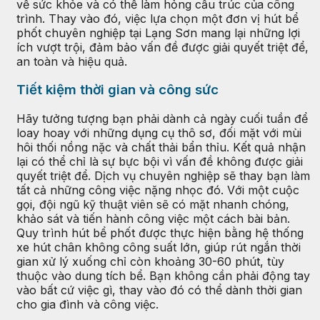
về sức khỏe và có thể làm hỏng cấu trúc của công
trình. Thay vào đó, việc lựa chọn một đơn vị hút bể
phốt chuyên nghiệp tại Lạng Sơn mang lại những lợi
ích vượt trội, đảm bảo vấn đề được giải quyết triệt để,
an toàn và hiệu quả.
Tiết kiệm thời gian và công sức
Hãy tưởng tượng bạn phải dành cả ngày cuối tuần để
loay hoay với những dụng cụ thô sơ, đối mặt với mùi
hôi thối nồng nặc và chất thải bẩn thỉu. Kết quả nhận
lại có thể chỉ là sự bực bội vì vấn đề không được giải
quyết triệt để. Dịch vụ chuyên nghiệp sẽ thay bạn làm
tất cả những công việc nặng nhọc đó. Với một cuộc
gọi, đội ngũ kỹ thuật viên sẽ có mặt nhanh chóng,
khảo sát và tiến hành công việc một cách bài bản.
Quy trình hút bể phốt được thực hiện bằng hệ thống
xe hút chân không công suất lớn, giúp rút ngắn thời
gian xử lý xuống chỉ còn khoảng 30-60 phút, tùy
thuộc vào dung tích bể. Bạn không cần phải động tay
vào bất cứ việc gì, thay vào đó có thể dành thời gian
cho gia đình và công việc.