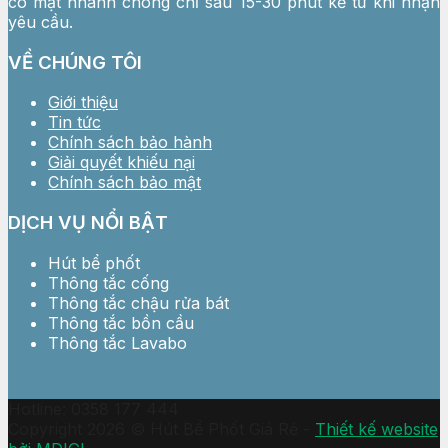
có mặt nhanh chóng chỉ sau 15-30 phút kể từ khi nhận
yêu cầu.
VỀ CHÚNG TÔI
Giới thiệu
Tin tức
Chính sách bảo hành
Giải quyết khiếu nại
Chính sách bảo mật
DỊCH VỤ NỔI BẬT
Hút bể phốt
Thông tắc cống
Thông tắc chậu rửa bát
Thông tắc bồn cầu
Thông tắc Lavabo
Hotline: 0358 177 444
Copyright 2026 © Hút Bể Phốt Giá Rẻ -
Thiết kế website