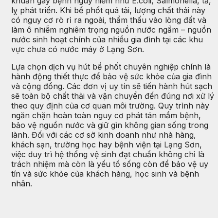
khuẩn gây bệnh nguy hiểm như E.coli, Salmonella, tả,
lỵ phát triển. Khi bể phốt quá tải, lượng chất thải này
có nguy cơ rò rỉ ra ngoài, thẩm thấu vào lòng đất và
làm ô nhiễm nghiêm trọng nguồn nước ngầm – nguồn
nước sinh hoạt chính của nhiều gia đình tại các khu
vực chưa có nước máy ở Lạng Sơn.
Lựa chọn dịch vụ hút bể phốt chuyên nghiệp chính là
hành động thiết thực để bảo vệ sức khỏe của gia đình
và cộng đồng. Các đơn vị uy tín sẽ tiến hành hút sạch
sẽ toàn bộ chất thải và vận chuyển đến đúng nơi xử lý
theo quy định của cơ quan môi trường. Quy trình này
ngăn chặn hoàn toàn nguy cơ phát tán mầm bệnh,
bảo vệ nguồn nước và giữ gìn không gian sống trong
lành. Đối với các cơ sở kinh doanh như nhà hàng,
khách sạn, trường học hay bệnh viện tại Lạng Sơn,
việc duy trì hệ thống vệ sinh đạt chuẩn không chỉ là
trách nhiệm mà còn là yếu tố sống còn để bảo vệ uy
tín và sức khỏe của khách hàng, học sinh và bệnh
nhân.