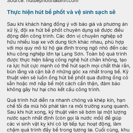
Source: hutbephotthaibinh.com
Thực hiện hút bể phốt và vệ sinh sạch sẽ
Sau khi khách hàng đồng ý với báo giá và phương án
xử lý, đội xe hút bể phốt chuyên dụng sẽ được điều
động đến công trình. Các đơn vị chuyên nghiệp sở
hữu nhiều loại xe với dung tích khác nhau, phù hợp
với mọi quy mô từ hộ gia đình trong ngõ nhỏ đến các
khu công nghiệp lớn tại Lạng Sơn. Toàn bộ quá trình
được thực hiện bằng công nghệ hút chân không, tạo
ra lực hút cực mạnh có thể hút sạch mọi chất thải rắn,
bùn lắng và cặn bã ở những góc xa nhất trong bể. Kỹ
thuật viên sẽ luồn ống hút bể phốt qua đường ống có
sẵn hoặc mở nắp bể một cách cẩn thận, đảm bảo
không gây hư hại cho kết cấu công trình.
Quá trình hút diễn ra nhanh chóng và khép kín, hạn
chế tối đa mùi hôi phát tán ra môi trường xung quanh.
Sau khi hút xong, kỹ thuật viên sẽ bơm lại một lượng
nước sạch nhất định (còn gọi là nước mồi) để giúp
các vi sinh vật kỵ khí có lợi tiếp tục hoạt động, làm
chậm quá trình đầy bể trong tương lai. Cuối cùng, khu