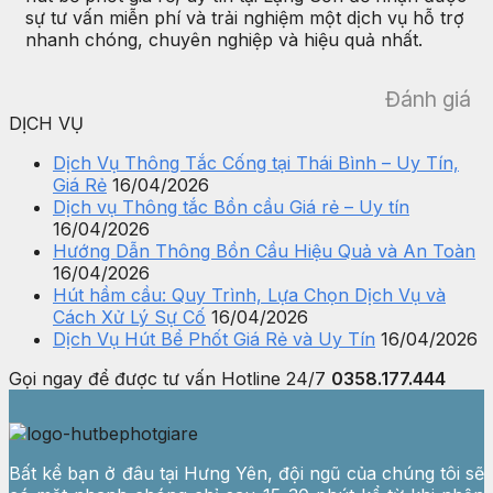
sự tư vấn miễn phí và trải nghiệm một dịch vụ hỗ trợ
nhanh chóng, chuyên nghiệp và hiệu quả nhất.
Đánh giá
DỊCH VỤ
Dịch Vụ Thông Tắc Cống tại Thái Bình – Uy Tín,
Giá Rẻ
16/04/2026
Dịch vụ Thông tắc Bồn cầu Giá rẻ – Uy tín
16/04/2026
Hướng Dẫn Thông Bồn Cầu Hiệu Quả và An Toàn
16/04/2026
Hút hầm cầu: Quy Trình, Lựa Chọn Dịch Vụ và
Cách Xử Lý Sự Cố
16/04/2026
Dịch Vụ Hút Bể Phốt Giá Rẻ và Uy Tín
16/04/2026
Gọi ngay để được tư vấn
Hotline 24/7
0358.177.444
Bất kể bạn ở đâu tại Hưng Yên, đội ngũ của chúng tôi sẽ