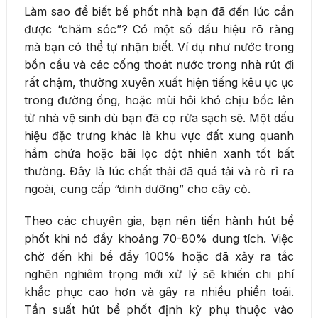
Làm sao để biết bể phốt nhà bạn đã đến lúc cần
được “chăm sóc”? Có một số dấu hiệu rõ ràng
mà bạn có thể tự nhận biết. Ví dụ như nước trong
bồn cầu và các cống thoát nước trong nhà rút đi
rất chậm, thường xuyên xuất hiện tiếng kêu ục ục
trong đường ống, hoặc mùi hôi khó chịu bốc lên
từ nhà vệ sinh dù bạn đã cọ rửa sạch sẽ. Một dấu
hiệu đặc trưng khác là khu vực đất xung quanh
hầm chứa hoặc bãi lọc đột nhiên xanh tốt bất
thường. Đây là lúc chất thải đã quá tải và rò rỉ ra
ngoài, cung cấp “dinh dưỡng” cho cây cỏ.
Theo các chuyên gia, bạn nên tiến hành hút bể
phốt khi nó đầy khoảng 70-80% dung tích. Việc
chờ đến khi bể đầy 100% hoặc đã xảy ra tắc
nghẽn nghiêm trọng mới xử lý sẽ khiến chi phí
khắc phục cao hơn và gây ra nhiều phiền toái.
Tần suất hút bể phốt định kỳ phụ thuộc vào