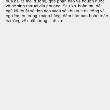
bừa bãi ra môi trường, góp phần bảo vệ nguồn nước
và hệ sinh thái tại địa phương. Sau khi hoàn tất, đội
ngũ kỹ thuật sẽ dọn dẹp sạch sẽ khu vực thi công và
nghiệm thu cùng khách hàng, đảm bảo bạn hoàn toàn
hài lòng về chất lượng dịch vụ.