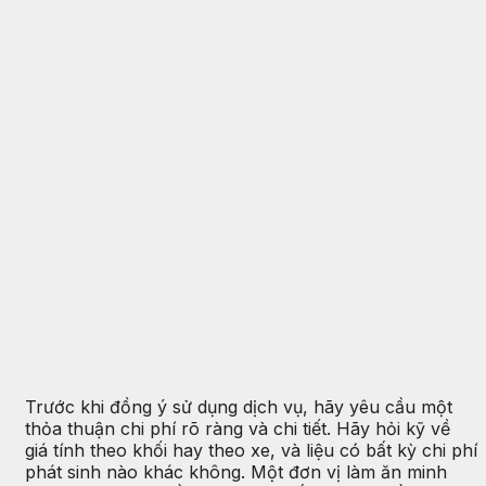
Trước khi đồng ý sử dụng dịch vụ, hãy yêu cầu một
thỏa thuận chi phí rõ ràng và chi tiết. Hãy hỏi kỹ về
giá tính theo khối hay theo xe, và liệu có bất kỳ chi phí
phát sinh nào khác không. Một đơn vị làm ăn minh