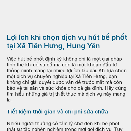
Lợi ích khi chọn dịch vụ hút bể phốt
tại Xã Tiên Hưng, Hưng Yên
Việc hút bể phốt định kỳ không chỉ là một giải pháp
tình thế khi có sự cố mà còn là một khoản đầu tư
thông minh mang lại nhiều lợi ích lâu dài. Khi lựa chọn
một dịch vụ chuyên nghiệp tại Xã Tiên Hưng, bạn
không chỉ giải quyết được vấn đề trước mắt mà còn
bảo vệ tài sản và sức khỏe cho cả gia đình. Hãy cùng
tìm hiểu những giá trị thiết thực mà dịch vụ này mang
lại.
Tiết kiệm thời gian và chi phí sửa chữa
Nhiều người thường có tâm lý chờ đến khi bể phốt
thật sự tắc nghẽn nghiêm trọng mới gọi dịch vụ. Tuy