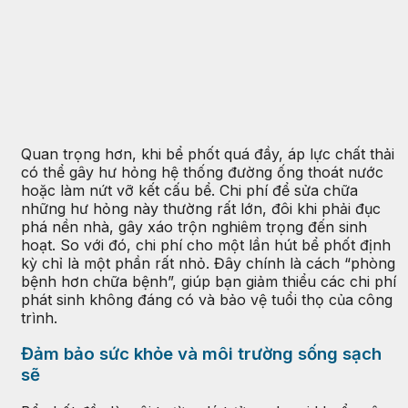
Quan trọng hơn, khi bể phốt quá đầy, áp lực chất thải
có thể gây hư hỏng hệ thống đường ống thoát nước
hoặc làm nứt vỡ kết cấu bể. Chi phí để sửa chữa
những hư hỏng này thường rất lớn, đôi khi phải đục
phá nền nhà, gây xáo trộn nghiêm trọng đến sinh
hoạt. So với đó, chi phí cho một lần hút bể phốt định
kỳ chỉ là một phần rất nhỏ. Đây chính là cách “phòng
bệnh hơn chữa bệnh”, giúp bạn giảm thiểu các chi phí
phát sinh không đáng có và bảo vệ tuổi thọ của công
trình.
Đảm bảo sức khỏe và môi trường sống sạch
sẽ