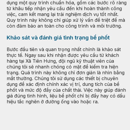
dụng một quy trình chuẩn hóa, gồm các bước rõ ràng
từ khâu tiếp nhận yêu cầu đến khi hoàn thành công
việc, cam kết mang lại trải nghiệm dịch vụ tốt nhất.
Quy trình này không chỉ giúp xử lý vấn đề triệt để mà
còn đảm bảo an toàn cho công trình và môi trường.
Khảo sát và đánh giá tình trạng bể phốt
Bước đầu tiên và quan trọng nhất chính là khảo sát
thực tế. Ngay sau khi nhận được yêu cầu từ khách
hàng tại Xã Tiên Hưng, đội ngũ kỹ thuật viên của
chúng tôi sẽ nhanh chóng có mặt để kiểm tra hiện
trạng. Quá trình này không chỉ đơn giản là nhìn bằng
mắt thường. Chúng tôi sử dụng các thiết bị chuyên
dụng để xác định chính xác vị trí, dung tích của bể
phốt và mức độ đầy của chất thải. Việc này giúp đánh
giá đúng tình hình, liệu bể phốt chỉ bị đầy hay có dấu
hiệu tắc nghẽn ở đường ống vào hoặc ra.