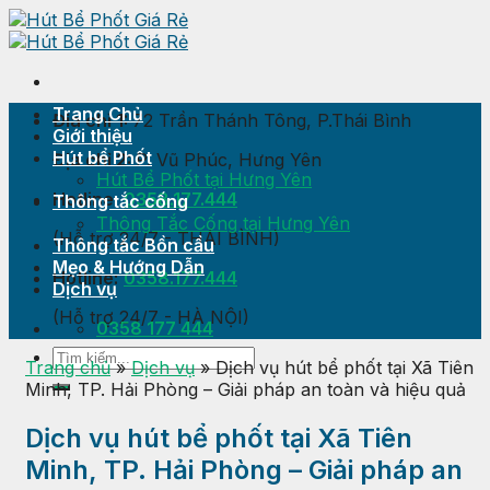
Skip
to
content
Trang Chủ
Địa chỉ 1:
72 Trần Thánh Tông, P.Thái Bình
Giới thiệu
Hút bể Phốt
Địa chỉ 2:
P. Vũ Phúc, Hưng Yên
Hút Bể Phốt tại Hưng Yên
Hotline:
0358.177.444
Thông tắc cống
Thông Tắc Cống tại Hưng Yên
(Hỗ trợ 24/7 - THÁI BÌNH)
Thông tắc Bồn cầu
Mẹo & Hướng Dẫn
Hotline:
0358.177.444
Dịch vụ
(Hỗ trợ 24/7 - HÀ NỘI)
0358 177 444
Trang chủ
»
Dịch vụ
»
Dịch vụ hút bể phốt tại Xã Tiên
Minh, TP. Hải Phòng – Giải pháp an toàn và hiệu quả
Dịch vụ hút bể phốt tại Xã Tiên
Minh, TP. Hải Phòng – Giải pháp an