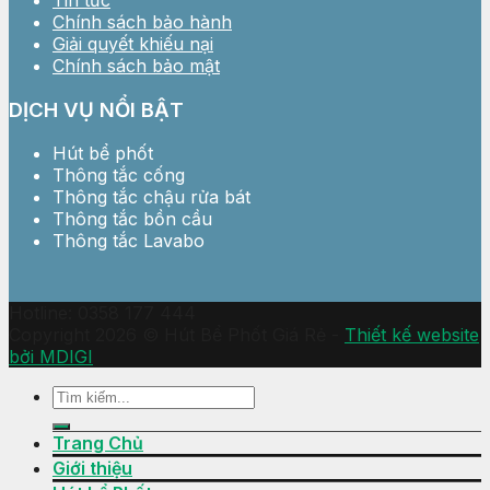
Chính sách bảo hành
Giải quyết khiếu nại
Chính sách bảo mật
DỊCH VỤ NỔI BẬT
Hút bể phốt
Thông tắc cống
Thông tắc chậu rửa bát
Thông tắc bồn cầu
Thông tắc Lavabo
Hotline: 0358 177 444
Copyright 2026 © Hút Bể Phốt Giá Rẻ -
Thiết kế website
bởi MDIGI
Trang Chủ
Giới thiệu