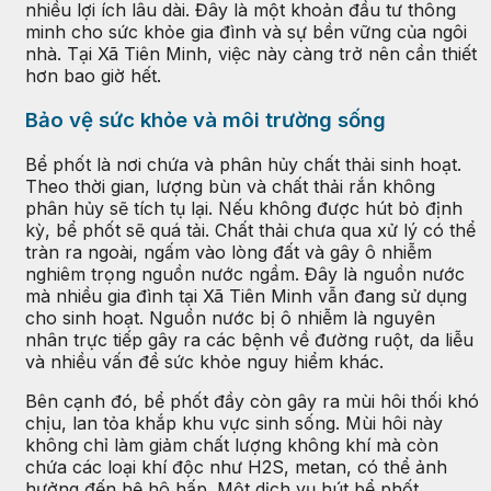
nhiều lợi ích lâu dài. Đây là một khoản đầu tư thông
minh cho sức khỏe gia đình và sự bền vững của ngôi
nhà. Tại Xã Tiên Minh, việc này càng trở nên cần thiết
hơn bao giờ hết.
Bảo vệ sức khỏe và môi trường sống
Bể phốt là nơi chứa và phân hủy chất thải sinh hoạt.
Theo thời gian, lượng bùn và chất thải rắn không
phân hủy sẽ tích tụ lại. Nếu không được hút bỏ định
kỳ, bể phốt sẽ quá tải. Chất thải chưa qua xử lý có thể
tràn ra ngoài, ngấm vào lòng đất và gây ô nhiễm
nghiêm trọng nguồn nước ngầm. Đây là nguồn nước
mà nhiều gia đình tại Xã Tiên Minh vẫn đang sử dụng
cho sinh hoạt. Nguồn nước bị ô nhiễm là nguyên
nhân trực tiếp gây ra các bệnh về đường ruột, da liễu
và nhiều vấn đề sức khỏe nguy hiểm khác.
Bên cạnh đó, bể phốt đầy còn gây ra mùi hôi thối khó
chịu, lan tỏa khắp khu vực sinh sống. Mùi hôi này
không chỉ làm giảm chất lượng không khí mà còn
chứa các loại khí độc như H2S, metan, có thể ảnh
hưởng đến hệ hô hấp. Một dịch vụ hút bể phốt