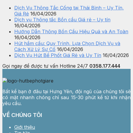
Dịch Vụ Thông Tắc Cống tại Thái Bình – Uy Tín,
Giá Rẻ
16/04/2026
Dịch vụ Thông tắc Bồn cầu Giá rẻ – Uy tín
16/04/2026
Hướng Dẫn Thông Bồn Cầu Hiệu Quả và An Toàn
16/04/2026
Hút hầm cầu: Quy Trình, Lựa Chọn Dịch Vụ và
Cách Xử Lý Sự Cố
16/04/2026
Dịch Vụ Hút Bể Phốt Giá Rẻ và Uy Tín
16/04/2026
Gọi ngay để được tư vấn
Hotline 24/7
0358.177.444
Bất kể bạn ở đâu tại Hưng Yên, đội ngũ của chúng tôi sẽ
có mặt nhanh chóng chỉ sau 15-30 phút kể từ khi nhận
yêu cầu.
VỀ CHÚNG TÔI
Giới thiệu
Tin tức