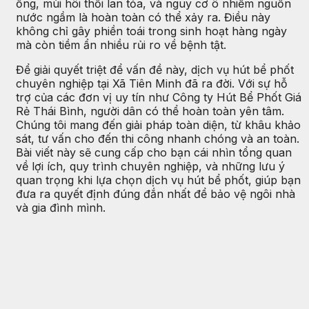
ống, mùi hôi thối lan tỏa, và nguy cơ ô nhiễm nguồn
nước ngầm là hoàn toàn có thể xảy ra. Điều này
không chỉ gây phiền toái trong sinh hoạt hàng ngày
mà còn tiềm ẩn nhiều rủi ro về bệnh tật.
Để giải quyết triệt để vấn đề này, dịch vụ hút bể phốt
chuyên nghiệp tại Xã Tiên Minh đã ra đời. Với sự hỗ
trợ của các đơn vị uy tín như Công ty Hút Bể Phốt Giá
Rẻ Thái Bình, người dân có thể hoàn toàn yên tâm.
Chúng tôi mang đến giải pháp toàn diện, từ khâu khảo
sát, tư vấn cho đến thi công nhanh chóng và an toàn.
Bài viết này sẽ cung cấp cho bạn cái nhìn tổng quan
về lợi ích, quy trình chuyên nghiệp, và những lưu ý
quan trọng khi lựa chọn dịch vụ hút bể phốt, giúp bạn
đưa ra quyết định đúng đắn nhất để bảo vệ ngôi nhà
và gia đình mình.