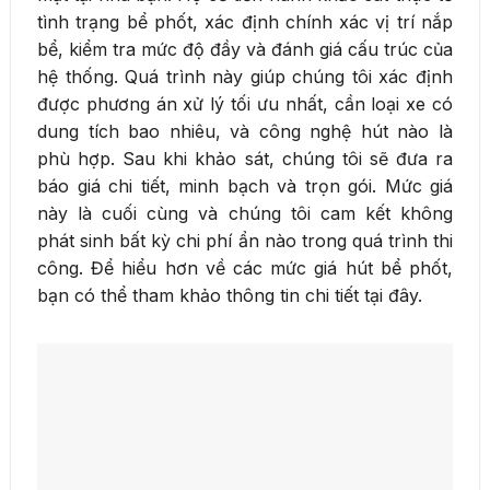
tình trạng bể phốt, xác định chính xác vị trí nắp
bể, kiểm tra mức độ đầy và đánh giá cấu trúc của
hệ thống. Quá trình này giúp chúng tôi xác định
được phương án xử lý tối ưu nhất, cần loại xe có
dung tích bao nhiêu, và công nghệ hút nào là
phù hợp. Sau khi khảo sát, chúng tôi sẽ đưa ra
báo giá chi tiết, minh bạch và trọn gói. Mức giá
này là cuối cùng và chúng tôi cam kết không
phát sinh bất kỳ chi phí ẩn nào trong quá trình thi
công. Để hiểu hơn về các mức giá hút bể phốt,
bạn có thể tham khảo thông tin chi tiết tại đây.