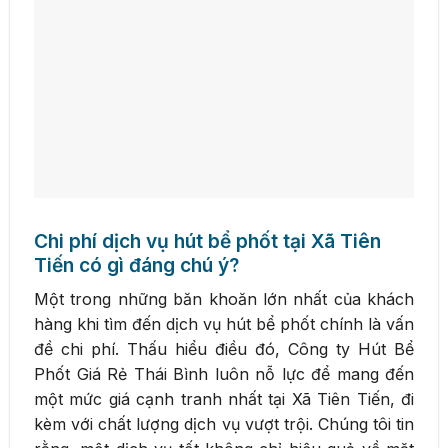
Chi phí dịch vụ hút bể phốt tại Xã Tiên
Tiến có gì đáng chú ý?
Một trong những băn khoăn lớn nhất của khách
hàng khi tìm đến dịch vụ hút bể phốt chính là vấn
đề chi phí. Thấu hiểu điều đó, Công ty Hút Bể
Phốt Giá Rẻ Thái Bình luôn nỗ lực để mang đến
một mức giá cạnh tranh nhất tại Xã Tiên Tiến, đi
kèm với chất lượng dịch vụ vượt trội. Chúng tôi tin