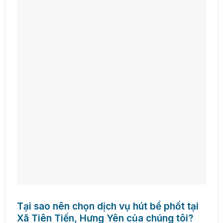
Tại sao nên chọn dịch vụ hút bể phốt tại
Xã Tiên Tiến, Hưng Yên của chúng tôi?