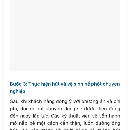
Bước 3: Thực hiện hút và vệ sinh bể phốt chuyên
nghiệp
Sau khi khách hàng đồng ý với phương án và chi
phí, đội xe hút chuyên dụng sẽ được điều động
đến ngay lập tức. Các kỹ thuật viên sẽ tiến hành
mở nắp bể một cách cẩn thận, luồn đường ống