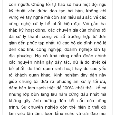
con người. Chúng tôi tự hào sở hữu một đội ngũ
kỹ thuật viên được đào tạo bài bản, không chỉ
vững về tay nghề mà còn am hiểu sâu sắc về các
công nghệ xử lý bể phốt hiện đại. Với gần hai
thập kỷ hoạt động, các chuyên gia của chúng tôi
đã xử lý thành công vô số trường hợp từ đơn
giản đến phức tạp nhất, từ các hộ gia đình nhỏ lẻ
đến các khu công nghiệp, doanh nghiệp lớn tại
địa phương. Họ có khả năng chẩn đoán chính
xác nguyên nhân gây đầy tắc, dù là do thiết kế
bể phốt, do thói quen sinh hoạt hay do các yếu
tố khách quan khác. Kinh nghiệm dày dặn này
giúp chúng tôi đưa ra phương án xử lý tối ưu,
đảm bảo làm sạch triệt để 100% chất thải, kể cả
những lớp bùn lắng lâu năm cứng đầu nhất mà
không gây ảnh hưởng đến kết cấu của công
trình. Sự chuyên nghiệp còn thể hiện ở thái độ
làm việc tận tâm, luôn lắng nghe và giải đáp mọi