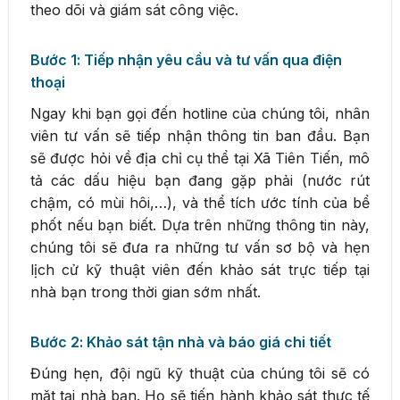
theo dõi và giám sát công việc.
Bước 1: Tiếp nhận yêu cầu và tư vấn qua điện
thoại
Ngay khi bạn gọi đến hotline của chúng tôi, nhân
viên tư vấn sẽ tiếp nhận thông tin ban đầu. Bạn
sẽ được hỏi về địa chỉ cụ thể tại Xã Tiên Tiến, mô
tả các dấu hiệu bạn đang gặp phải (nước rút
chậm, có mùi hôi,…), và thể tích ước tính của bể
phốt nếu bạn biết. Dựa trên những thông tin này,
chúng tôi sẽ đưa ra những tư vấn sơ bộ và hẹn
lịch cử kỹ thuật viên đến khảo sát trực tiếp tại
nhà bạn trong thời gian sớm nhất.
Bước 2: Khảo sát tận nhà và báo giá chi tiết
Đúng hẹn, đội ngũ kỹ thuật của chúng tôi sẽ có
mặt tại nhà bạn. Họ sẽ tiến hành khảo sát thực tế