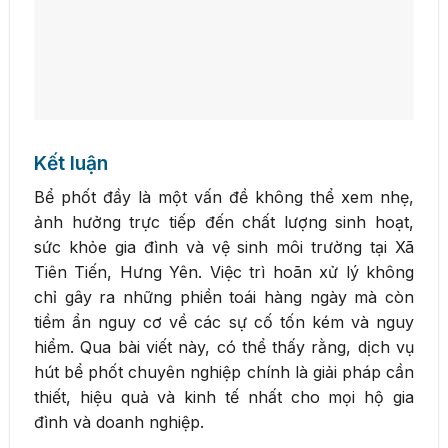
Kết luận
Bể phốt đầy là một vấn đề không thể xem nhẹ,
ảnh hưởng trực tiếp đến chất lượng sinh hoạt,
sức khỏe gia đình và vệ sinh môi trường tại Xã
Tiên Tiến, Hưng Yên. Việc trì hoãn xử lý không
chỉ gây ra những phiền toái hàng ngày mà còn
tiềm ẩn nguy cơ về các sự cố tốn kém và nguy
hiểm. Qua bài viết này, có thể thấy rằng, dịch vụ
hút bể phốt chuyên nghiệp chính là giải pháp cần
thiết, hiệu quả và kinh tế nhất cho mọi hộ gia
đình và doanh nghiệp.