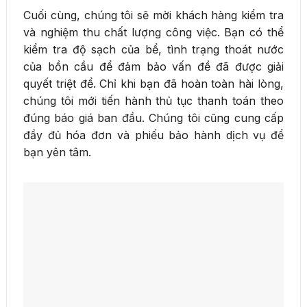
Cuối cùng, chúng tôi sẽ mời khách hàng kiểm tra
và nghiệm thu chất lượng công việc. Bạn có thể
kiểm tra độ sạch của bể, tình trạng thoát nước
của bồn cầu để đảm bảo vấn đề đã được giải
quyết triệt để. Chỉ khi bạn đã hoàn toàn hài lòng,
chúng tôi mới tiến hành thủ tục thanh toán theo
đúng báo giá ban đầu. Chúng tôi cũng cung cấp
đầy đủ hóa đơn và phiếu bảo hành dịch vụ để
bạn yên tâm.