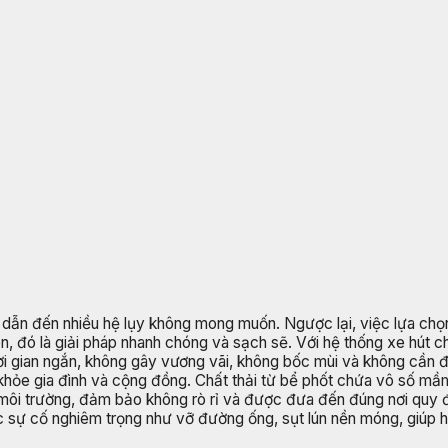
hể dẫn đến nhiều hệ lụy không mong muốn. Ngược lại, việc lựa ch
iên, đó là giải pháp nhanh chóng và sạch sẽ. Với hệ thống xe hút 
thời gian ngắn, không gây vương vãi, không bốc mùi và không cần
khỏe gia đình và cộng đồng. Chất thải từ bể phốt chứa vô số mầm
môi trường, đảm bảo không rò rỉ và được đưa đến đúng nơi quy đ
các sự cố nghiêm trọng như vỡ đường ống, sụt lún nền móng, giúp 