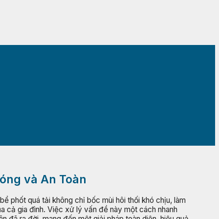
hóng và An Toàn
 phốt quá tải không chỉ bốc mùi hôi thối khó chịu, làm
a cả gia đình. Việc xử lý vấn đề này một cách nhanh
ân đã ra đời, mang đến một giải pháp toàn diện, hiệu quả