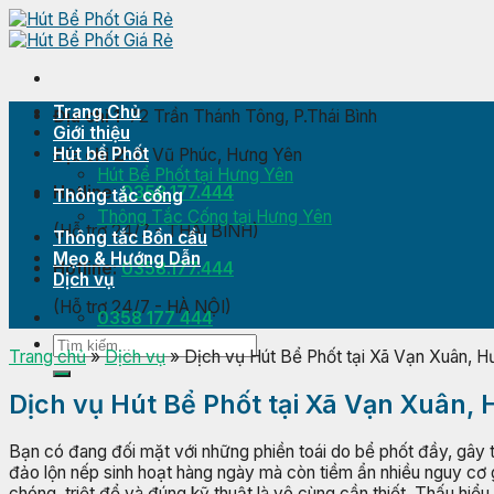
Skip
to
content
Trang Chủ
Địa chỉ 1:
72 Trần Thánh Tông, P.Thái Bình
Giới thiệu
Hút bể Phốt
Địa chỉ 2:
P. Vũ Phúc, Hưng Yên
Hút Bể Phốt tại Hưng Yên
Hotline:
0358.177.444
Thông tắc cống
Thông Tắc Cống tại Hưng Yên
(Hỗ trợ 24/7 - THÁI BÌNH)
Thông tắc Bồn cầu
Mẹo & Hướng Dẫn
Hotline:
0358.177.444
Dịch vụ
(Hỗ trợ 24/7 - HÀ NỘI)
0358 177 444
Trang chủ
»
Dịch vụ
»
Dịch vụ Hút Bể Phốt tại Xã Vạn Xuân, H
Dịch vụ Hút Bể Phốt tại Xã Vạn Xuân,
Bạn có đang đối mặt với những phiền toái do bể phốt đầy, gây t
đảo lộn nếp sinh hoạt hàng ngày mà còn tiềm ẩn nhiều nguy cơ
chóng, triệt để và đúng kỹ thuật là vô cùng cần thiết. Thấu hiể