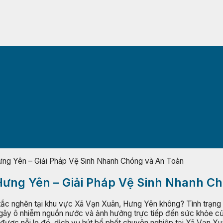
ưng Yên – Giải Pháp Vệ Sinh Nhanh Chóng và An Toàn
 Hưng Yên – Giải Pháp Vệ Sinh Nhanh C
ắc nghẽn tại khu vực Xã Vạn Xuân, Hưng Yên không? Tình trạng bể
 gây ô nhiễm nguồn nước và ảnh hưởng trực tiếp đến sức khỏe củ
u được nỗi lo đó, dịch vụ hút bể phốt chuyên nghiệp tại Xã Vạn Xu