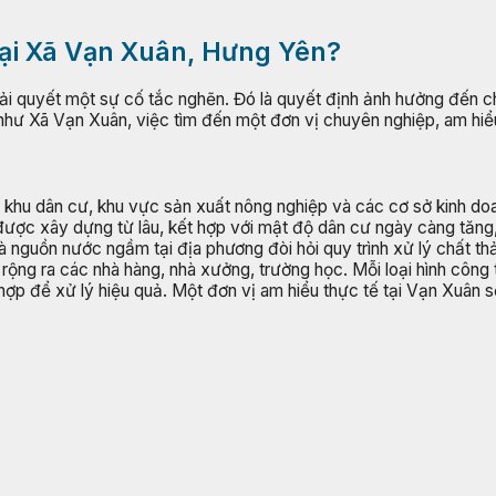
tại Xã Vạn Xuân, Hưng Yên?
iải quyết một sự cố tắc nghẽn. Đó là quyết định ảnh hưởng đến c
 như Xã Vạn Xuân, việc tìm đến một đơn vị chuyên nghiệp, am hiểu
khu dân cư, khu vực sản xuất nông nghiệp và các cơ sở kinh do
được xây dựng từ lâu, kết hợp với mật độ dân cư ngày càng tăng, 
nguồn nước ngầm tại địa phương đòi hỏi quy trình xử lý chất thả
rộng ra các nhà hàng, nhà xưởng, trường học. Mỗi loại hình công t
hù hợp để xử lý hiệu quả. Một đơn vị am hiểu thực tế tại Vạn Xuân