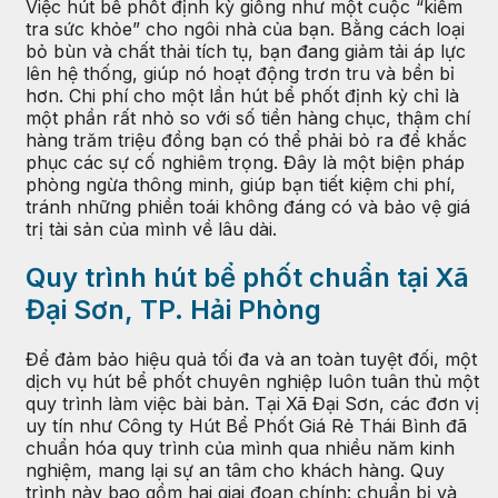
Việc hút bể phốt định kỳ giống như một cuộc “kiểm
tra sức khỏe” cho ngôi nhà của bạn. Bằng cách loại
bỏ bùn và chất thải tích tụ, bạn đang giảm tải áp lực
lên hệ thống, giúp nó hoạt động trơn tru và bền bỉ
hơn. Chi phí cho một lần hút bể phốt định kỳ chỉ là
một phần rất nhỏ so với số tiền hàng chục, thậm chí
hàng trăm triệu đồng bạn có thể phải bỏ ra để khắc
phục các sự cố nghiêm trọng. Đây là một biện pháp
phòng ngừa thông minh, giúp bạn tiết kiệm chi phí,
tránh những phiền toái không đáng có và bảo vệ giá
trị tài sản của mình về lâu dài.
Quy trình hút bể phốt chuẩn tại Xã
Đại Sơn, TP. Hải Phòng
Để đảm bảo hiệu quả tối đa và an toàn tuyệt đối, một
dịch vụ hút bể phốt chuyên nghiệp luôn tuân thủ một
quy trình làm việc bài bản. Tại Xã Đại Sơn, các đơn vị
uy tín như Công ty Hút Bể Phốt Giá Rẻ Thái Bình đã
chuẩn hóa quy trình của mình qua nhiều năm kinh
nghiệm, mang lại sự an tâm cho khách hàng. Quy
trình này bao gồm hai giai đoạn chính: chuẩn bị và