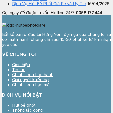
Dịch Vụ Hút Bể Phốt Giá Rẻ và Uy Tín
16/04/2026
Gọi ngay để được tư vấn
Hotline 24/7
0358.177.444
Bất kể bạn ở đâu tại Hưng Yên, đội ngũ của chúng tôi sẽ
có mặt nhanh chóng chỉ sau 15-30 phút kể từ khi nhận
yêu cầu.
VỀ CHÚNG TÔI
Giới thiệu
Tin tức
Chính sách bảo hành
Giải quyết khiếu nại
Chính sách bảo mật
DỊCH VỤ NỔI BẬT
Hút bể phốt
Thông tắc cống