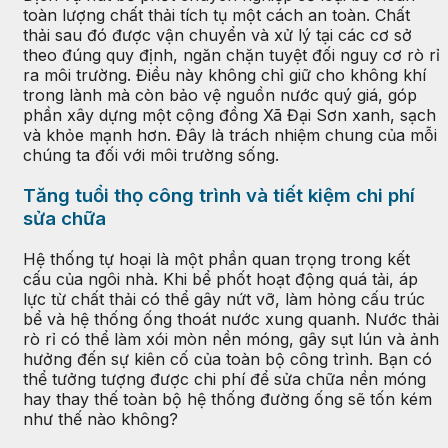
toàn lượng chất thải tích tụ một cách an toàn. Chất
thải sau đó được vận chuyển và xử lý tại các cơ sở
theo đúng quy định, ngăn chặn tuyệt đối nguy cơ rò rỉ
ra môi trường. Điều này không chỉ giữ cho không khí
trong lành mà còn bảo vệ nguồn nước quý giá, góp
phần xây dựng một cộng đồng Xã Đại Sơn xanh, sạch
và khỏe mạnh hơn. Đây là trách nhiệm chung của mỗi
chúng ta đối với môi trường sống.
Tăng tuổi thọ công trình và tiết kiệm chi phí
sửa chữa
Hệ thống tự hoại là một phần quan trọng trong kết
cấu của ngôi nhà. Khi bể phốt hoạt động quá tải, áp
lực từ chất thải có thể gây nứt vỡ, làm hỏng cấu trúc
bể và hệ thống ống thoát nước xung quanh. Nước thải
rò rỉ có thể làm xói mòn nền móng, gây sụt lún và ảnh
hưởng đến sự kiên cố của toàn bộ công trình. Bạn có
thể tưởng tượng được chi phí để sửa chữa nền móng
hay thay thế toàn bộ hệ thống đường ống sẽ tốn kém
như thế nào không?