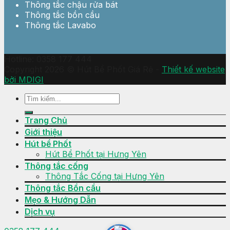
Thông tắc chậu rửa bát
Thông tắc bồn cầu
Thông tắc Lavabo
Hotline: 0358 177 444
Copyright 2026 © Hút Bể Phốt Giá Rẻ -
Thiết kế website
bởi MDIGI
Trang Chủ
Giới thiệu
Hút bể Phốt
Hút Bể Phốt tại Hưng Yên
Thông tắc cống
Thông Tắc Cống tại Hưng Yên
Thông tắc Bồn cầu
Mẹo & Hướng Dẫn
Dịch vụ