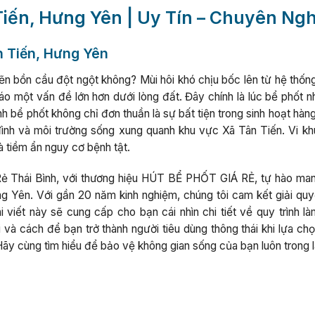
Tiến, Hưng Yên | Uy Tín – Chuyên Ng
ân Tiến, Hưng Yên
hẽn bồn cầu đột ngột không? Mùi hôi khó chịu bốc lên từ hệ thốn
o một vấn đề lớn hơn dưới lòng đất. Đây chính là lúc bể phốt n
h bể phốt không chỉ đơn thuần là sự bất tiện trong sinh hoạt hàn
ình và môi trường sống xung quanh khu vực Xã Tân Tiến. Vi kh
à tiềm ẩn nguy cơ bệnh tật.
Rẻ Thái Bình, với thương hiệu HÚT BỂ PHỐT GIÁ RẺ, tự hào ma
ng Yên. Với gần 20 năm kinh nghiệm, chúng tôi cam kết giải quy
 viết này sẽ cung cấp cho bạn cái nhìn chi tiết về quy trình là
i và cách để bạn trở thành người tiêu dùng thông thái khi lựa ch
Hãy cùng tìm hiểu để bảo vệ không gian sống của bạn luôn trong l