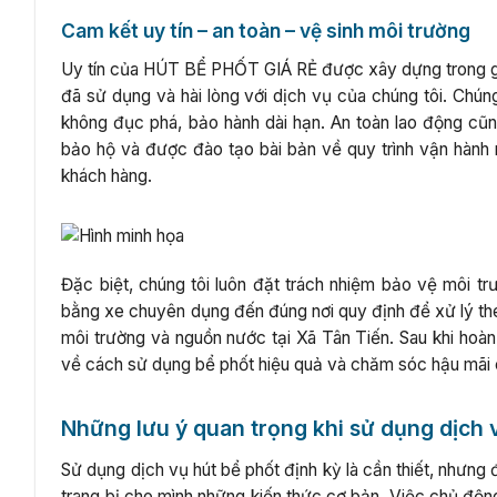
Cam kết uy tín – an toàn – vệ sinh môi trường
Uy tín của HÚT BỂ PHỐT GIÁ RẺ được xây dựng trong gần
đã sử dụng và hài lòng với dịch vụ của chúng tôi. Chúng
không đục phá, bảo hành dài hạn. An toàn lao động cũn
bảo hộ và được đào tạo bài bản về quy trình vận hành
khách hàng.
Đặc biệt, chúng tôi luôn đặt trách nhiệm bảo vệ môi t
bằng xe chuyên dụng đến đúng nơi quy định để xử lý theo
môi trường và nguồn nước tại Xã Tân Tiến. Sau khi hoàn
về cách sử dụng bể phốt hiệu quả và chăm sóc hậu mãi 
Những lưu ý quan trọng khi sử dụng dịch v
Sử dụng dịch vụ hút bể phốt định kỳ là cần thiết, nhưng
trang bị cho mình những kiến thức cơ bản. Việc chủ động 