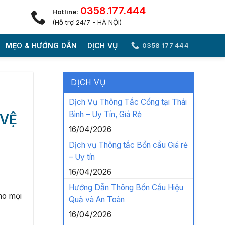
0358.177.444
Hotline:
(Hỗ trợ 24/7 - HÀ NỘI)
MẸO & HƯỚNG DẪN
DỊCH VỤ
0358 177 444
DỊCH VỤ
Dịch Vụ Thông Tắc Cống tại Thái
Bình – Uy Tín, Giá Rẻ
 VỆ
16/04/2026
Dịch vụ Thông tắc Bồn cầu Giá rẻ
– Uy tín
16/04/2026
Hướng Dẫn Thông Bồn Cầu Hiệu
cho mọi
Quả và An Toàn
16/04/2026