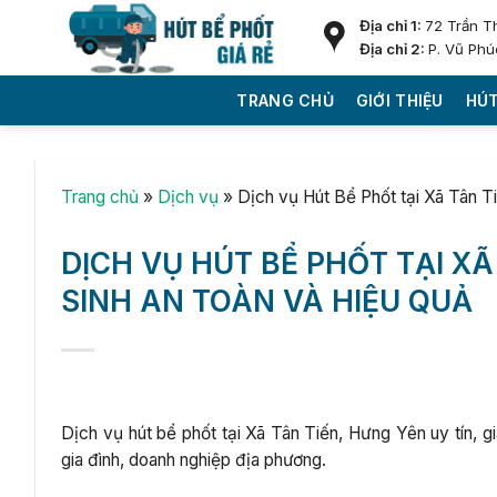
Skip
Địa chỉ 1:
72 Trần T
to
Địa chỉ 2:
P. Vũ Phú
content
TRANG CHỦ
GIỚI THIỆU
HÚT
Trang chủ
»
Dịch vụ
»
Dịch vụ Hút Bể Phốt tại Xã Tân Ti
DỊCH VỤ HÚT BỂ PHỐT TẠI XÃ
SINH AN TOÀN VÀ HIỆU QUẢ
Dịch vụ hút bể phốt tại Xã Tân Tiến, Hưng Yên uy tín, g
gia đình, doanh nghiệp địa phương.