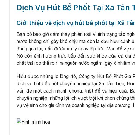
Dịch Vụ Hút Bể Phốt Tại Xã Tân 
Giới thiệu về dịch vụ hút bể phốt tại Xã T
Bạn có bao giờ cảm thấy phiền toái vì tình trạng tắc ng
nước không chỉ gây khó chịu mà còn là dấu hiệu cảnh bá
đang quá tải, cần được xử lý ngay lập tức. Vấn đề vệ sin
Nó còn ảnh hưởng trực tiếp đến sức khỏe của cả gia đ
chất thải có thể rò rỉ ra nguồn nước ngầm, gây ô nhiễm v
Hiểu được những lo lắng đó, Công ty Hút Bể Phốt Giá 
dịch vụ hút bể phốt chuyên nghiệp tại Xã Tân Tiến, Hư
vấn đề một cách nhanh chóng, triệt để và hiệu quả. Bài
chuyên nghiệp, những lợi ích vượt trội khi chọn chúng tô
vụ vệ sinh cho gia đình và doanh nghiệp tại địa phương. 