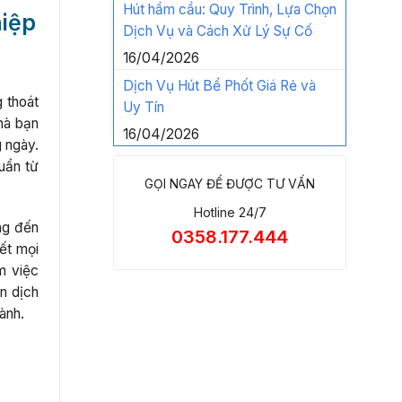
Hút hầm cầu: Quy Trình, Lựa Chọn
hiệp
Dịch Vụ và Cách Xử Lý Sự Cố
16/04/2026
Dịch Vụ Hút Bể Phốt Giá Rẻ và
g thoát
Uy Tín
hà bạn
16/04/2026
g ngày.
uẩn từ
GỌI NGAY ĐỂ ĐƯỢC TƯ VẤN
Hotline 24/7
ng đến
0358.177.444
ết mọi
m việc
ọn dịch
ành.