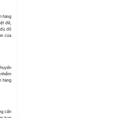
h hàng
iệt để,
 đủ đồ
ản của
chuyển
ô nhiễm
h hàng
ũng cần
iúp bạn