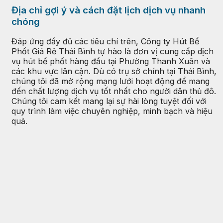
Địa chỉ gợi ý và cách đặt lịch dịch vụ nhanh
chóng
Đáp ứng đầy đủ các tiêu chí trên, Công ty Hút Bể
Phốt Giá Rẻ Thái Bình tự hào là đơn vị cung cấp dịch
vụ hút bể phốt hàng đầu tại Phường Thanh Xuân và
các khu vực lân cận. Dù có trụ sở chính tại Thái Bình,
chúng tôi đã mở rộng mạng lưới hoạt động để mang
đến chất lượng dịch vụ tốt nhất cho người dân thủ đô.
Chúng tôi cam kết mang lại sự hài lòng tuyệt đối với
quy trình làm việc chuyên nghiệp, minh bạch và hiệu
quả.