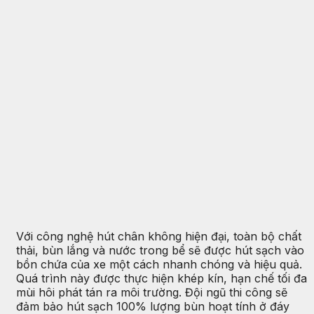
Với công nghệ hút chân không hiện đại, toàn bộ chất
thải, bùn lắng và nước trong bể sẽ được hút sạch vào
bồn chứa của xe một cách nhanh chóng và hiệu quả.
Quá trình này được thực hiện khép kín, hạn chế tối đa
mùi hôi phát tán ra môi trường. Đội ngũ thi công sẽ
đảm bảo hút sạch 100% lượng bùn hoạt tính ở đáy