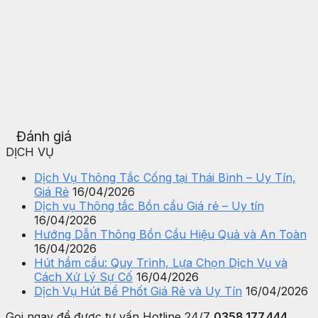
Đánh giá
DỊCH VỤ
Dịch Vụ Thông Tắc Cống tại Thái Bình – Uy Tín,
Giá Rẻ
16/04/2026
Dịch vụ Thông tắc Bồn cầu Giá rẻ – Uy tín
16/04/2026
Hướng Dẫn Thông Bồn Cầu Hiệu Quả và An Toàn
16/04/2026
Hút hầm cầu: Quy Trình, Lựa Chọn Dịch Vụ và
Cách Xử Lý Sự Cố
16/04/2026
Dịch Vụ Hút Bể Phốt Giá Rẻ và Uy Tín
16/04/2026
Gọi ngay để được tư vấn
Hotline 24/7
0358.177.444