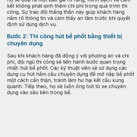
kết không phát sinh thêm chi phí trong quá trình thi
công. Sự trao đổi thẳng thắn này giúp khách hàng
nắm rõ thông tin và cảm thấy an tâm trước khi quyết
định sử dụng dịch vụ.
Bước 2: Thi công hút bể phốt bằng thiết bị
chuyên dụng
Sau khi khách hàng đã đồng ý với phương án và chi
phí, đội ngũ thi công sẽ tiến hành bước quan trọng
nhất: hút bể phốt. Các kỹ thuật viên sẽ sử dụng các
dụng cụ hút hầm cầu chuyên dụng để mở nắp bể phốt
một cách cẩn thận, tránh làm hư hại kết cấu xung
quanh. Tiếp theo, họ sẽ luồn ống hút từ xe chuyên
dụng vào sâu bên trong bể.