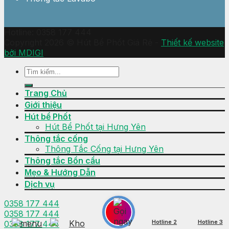
Hotline: 0358 177 444
Copyright 2026 © Hút Bể Phốt Giá Rẻ -
Thiết kế website
bởi MDIGI
Trang Chủ
Giới thiệu
Hút bể Phốt
Hút Bể Phốt tại Hưng Yên
Thông tắc cống
Thông Tắc Cống tại Hưng Yên
Thông tắc Bồn cầu
Mẹo & Hướng Dẫn
Dịch vụ
0358 177 444
0358 177 444
Hotline 2
Hotline 3
0358 177 444