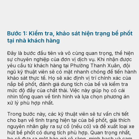
Bước 1: Kiểm tra, khảo sát hiện trạng bể phốt
tại nhà khách hàng
Đây là bước đầu tiên và vô cùng quan trọng, thể hiện
sự chuyên nghiệp của đơn vị dịch vụ. Khi nhận được
yêu cầu từ khách hàng tại Phường Thanh Xuân, đội
ngũ kỹ thuật viên sẽ có mặt nhanh chóng để tiến hành
khảo sát thực tế. Họ sẽ xác định vị trí chính xác của
nắp bể phốt, đánh giá dung tích của bể và kiểm tra
mức độ đầy của chất thải. Việc này giúp họ có cái
nhìn tổng quan về tình hình và lựa chọn phương án
xử lý phù hợp nhất.
Trong bước này, các kỹ thuật viên sẽ tư vấn chi tiết
cho bạn về tình trạng hiện tại của bể phốt, giải thích
nguyên nhân gây ra sự cố (nếu có) và đề xuất loại xe
hút bể phốt có dung tích phù hợp. Quan trọng nhất,
họ sẽ đưa ra một báo giá rõ ràng, minh bạch và cam