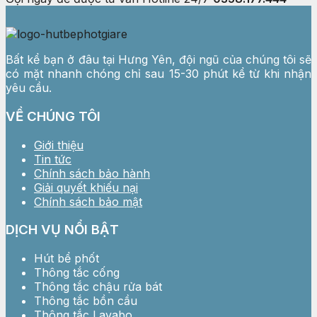
Bất kể bạn ở đâu tại Hưng Yên, đội ngũ của chúng tôi sẽ
có mặt nhanh chóng chỉ sau 15-30 phút kể từ khi nhận
yêu cầu.
VỀ CHÚNG TÔI
Giới thiệu
Tin tức
Chính sách bảo hành
Giải quyết khiếu nại
Chính sách bảo mật
DỊCH VỤ NỔI BẬT
Hút bể phốt
Thông tắc cống
Thông tắc chậu rửa bát
Thông tắc bồn cầu
Thông tắc Lavabo