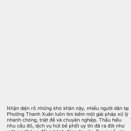
Nhận diện rõ những khó khăn này, nhiều người dân tại
Phường Thanh Xuân luôn tìm kiếm một giải pháp xử lý
nhanh chóng, triệt để và chuyên nghiệp. Thấu hiểu
nhu cầu đó, dịch vụ hút bể phốt uy tín đã ra đời như