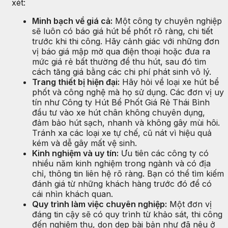
xét:
Minh bạch về giá cả:
Một công ty chuyên nghiệp
sẽ luôn có báo giá hút bể phốt rõ ràng, chi tiết
trước khi thi công. Hãy cảnh giác với những đơn
vị báo giá mập mờ qua điện thoại hoặc đưa ra
mức giá rẻ bất thường để thu hút, sau đó tìm
cách tăng giá bằng các chi phí phát sinh vô lý.
Trang thiết bị hiện đại:
Hãy hỏi về loại xe hút bể
phốt và công nghệ mà họ sử dụng. Các đơn vị uy
tín như Công ty Hút Bể Phốt Giá Rẻ Thái Bình
đầu tư vào xe hút chân không chuyên dụng,
đảm bảo hút sạch, nhanh và không gây mùi hôi.
Tránh xa các loại xe tự chế, cũ nát vì hiệu quả
kém và dễ gây mất vệ sinh.
Kinh nghiệm và uy tín:
Ưu tiên các công ty có
nhiều năm kinh nghiệm trong ngành và có địa
chỉ, thông tin liên hệ rõ ràng. Bạn có thể tìm kiếm
đánh giá từ những khách hàng trước đó để có
cái nhìn khách quan.
Quy trình làm việc chuyên nghiệp:
Một đơn vị
đáng tin cậy sẽ có quy trình từ khảo sát, thi công
đến nghiệm thu, dọn dẹp bài bản như đã nêu ở