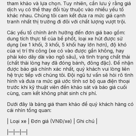
tham khảo và lựa chọn. Tuy nhiên, cần lưu ý rằng giá
dịch vụ có thể thay đổi tùy thuộc vào nhiều yếu tố
khác nhau. Chúng tôi cam kết đưa ra mức giá cạnh
tranh nhất thị trường đi đôi với chất lượng vượt trội.
Các yếu tố chính ảnh hưởng đến đơn giá bao gồm:
dung tích thực tế của bể phốt, loại xe hút được sử
dụng (xe 1 khối, 3 khối, 5 khối hay lớn hơn), độ khó
của vị trí thi công (xe có vào được gần không, hay
phải kéo dây dài vào ngõ sâu), và tình trạng chất thải
(chất thải lỏng hay đã đóng bánh, đông đặc). Để nhận
được báo giá chính xác nhất, quý khách vui lòng liên
hệ trực tiếp với chúng tôi. Đội ngũ tư vấn sẽ hỏi rõ tình
hình và đưa ra mức giá ước tính sơ bộ qua điện thoại
trước khi kỹ thuật viên đến khảo sát và báo giá cuối
cùng, cam kết không phát sinh chi phí.
Dưới đây là bảng giá tham khảo để quý khách hàng có
cái nhìn tổng quan:
| Loại xe | Đơn giá (VNĐ/xe) | Ghi chú |
|—|—|—|