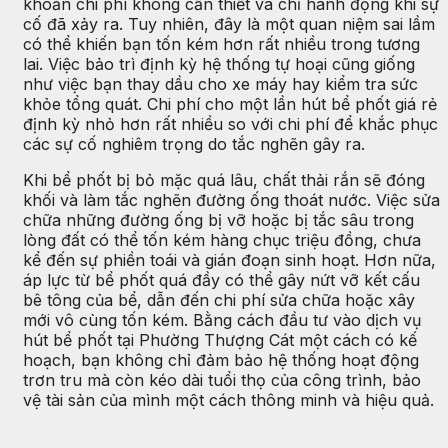
khoản chi phí không cần thiết và chỉ hành động khi sự
cố đã xảy ra. Tuy nhiên, đây là một quan niệm sai lầm
có thể khiến bạn tốn kém hơn rất nhiều trong tương
lai. Việc bảo trì định kỳ hệ thống tự hoại cũng giống
như việc bạn thay dầu cho xe máy hay kiểm tra sức
khỏe tổng quát. Chi phí cho một lần hút bể phốt giá rẻ
định kỳ nhỏ hơn rất nhiều so với chi phí để khắc phục
các sự cố nghiêm trọng do tắc nghẽn gây ra.
Khi bể phốt bị bỏ mặc quá lâu, chất thải rắn sẽ đóng
khối và làm tắc nghẽn đường ống thoát nước. Việc sửa
chữa những đường ống bị vỡ hoặc bị tắc sâu trong
lòng đất có thể tốn kém hàng chục triệu đồng, chưa
kể đến sự phiền toái và gián đoạn sinh hoạt. Hơn nữa,
áp lực từ bể phốt quá đầy có thể gây nứt vỡ kết cấu
bê tông của bể, dẫn đến chi phí sửa chữa hoặc xây
mới vô cùng tốn kém. Bằng cách đầu tư vào dịch vụ
hút bể phốt tại Phường Thượng Cát một cách có kế
hoạch, bạn không chỉ đảm bảo hệ thống hoạt động
trơn tru mà còn kéo dài tuổi thọ của công trình, bảo
vệ tài sản của mình một cách thông minh và hiệu quả.