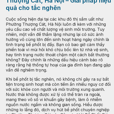
Thượng Cát, Hà Nội – Giải pháp hiệu
quả cho tắc nghẽn
Cuộc sống hiện đại tại các khu đô thị sầm uất như
Phường Thượng Cát, Hà Nội luôn đi kèm với những
yêu cầu cao về chất lượng vệ sinh môi trường. Tuy
nhiên, một vấn đề thầm lặng nhưng lại có sức ảnh
hưởng vô cùng lớn đến sinh hoạt hàng ngày chính là
tình trạng bể phốt bị đầy. Bạn có bao giờ cảm thấy
phiền toái vì mùi hôi khó chịu bốc lên từ nhà vệ sinh,
hay tình trạng nước thoát chậm một cách bất thường
không? Đây chính là những dấu hiệu cảnh báo rõ
ràng rằng hệ thống tự hoại của gia đình bạn đang gặp
vấn đề nghiêm trọng.
Khi bể phốt bị tắc nghẽn, nó không chỉ gây ra sự bất
tiện trong sinh hoạt mà còn tiềm ẩn nhiều nguy cơ đối
với sức khỏe con người và môi trường xung quanh.
Nước thải không được xử lý có thể tràn ra ngoài,
mang theo vô số vi khuẩn gây bệnh, làm ô nhiễm
nguồn nước ngầm và không gian sống. Hiểu được
những lo lắng đó, dịch vụ hút bể phốt chuyên nghiệp