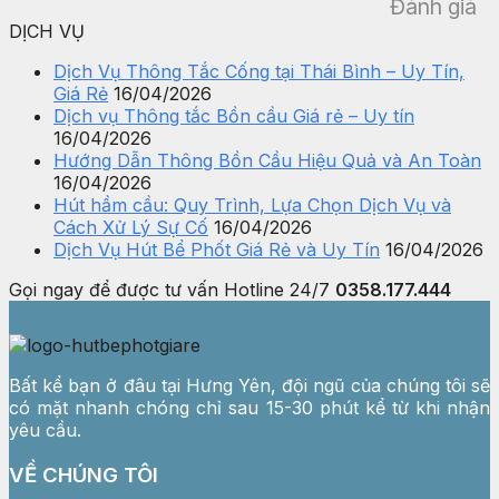
Đánh giá
DỊCH VỤ
Dịch Vụ Thông Tắc Cống tại Thái Bình – Uy Tín,
Giá Rẻ
16/04/2026
Dịch vụ Thông tắc Bồn cầu Giá rẻ – Uy tín
16/04/2026
Hướng Dẫn Thông Bồn Cầu Hiệu Quả và An Toàn
16/04/2026
Hút hầm cầu: Quy Trình, Lựa Chọn Dịch Vụ và
Cách Xử Lý Sự Cố
16/04/2026
Dịch Vụ Hút Bể Phốt Giá Rẻ và Uy Tín
16/04/2026
Gọi ngay để được tư vấn
Hotline 24/7
0358.177.444
Bất kể bạn ở đâu tại Hưng Yên, đội ngũ của chúng tôi sẽ
có mặt nhanh chóng chỉ sau 15-30 phút kể từ khi nhận
yêu cầu.
VỀ CHÚNG TÔI