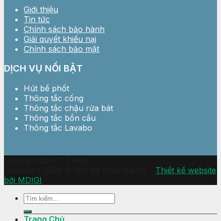
Giới thiệu
Tin tức
Chính sách bảo hành
Giải quyết khiếu nại
Chính sách bảo mật
DỊCH VỤ NỔI BẬT
Hút bể phốt
Thông tắc cống
Thông tắc chậu rửa bát
Thông tắc bồn cầu
Thông tắc Lavabo
Hotline: 0358 177 444
Copyright 2026 © Hút Bể Phốt Giá Rẻ -
Thiết kế website
bởi MDIGI
Trang Chủ