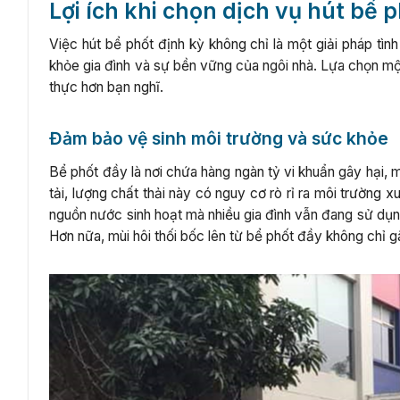
Lợi ích khi chọn dịch vụ hút bể
Việc hút bể phốt định kỳ không chỉ là một giải pháp tì
khỏe gia đình và sự bền vững của ngôi nhà. Lựa chọn một
thực hơn bạn nghĩ.
Đảm bảo vệ sinh môi trường và sức khỏe
Bể phốt đầy là nơi chứa hàng ngàn tỷ vi khuẩn gây hại, 
tải, lượng chất thải này có nguy cơ rò rỉ ra môi trường
nguồn nước sinh hoạt mà nhiều gia đình vẫn đang sử dụng
Hơn nữa, mùi hôi thối bốc lên từ bể phốt đầy không chỉ