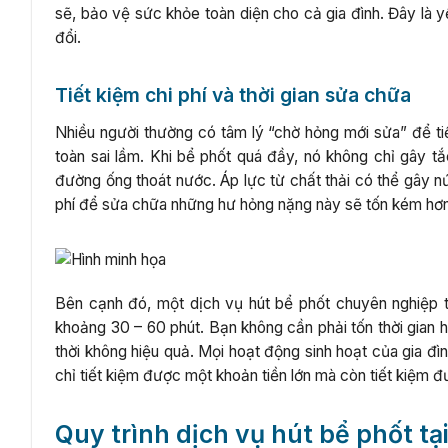
sẽ, bảo vệ sức khỏe toàn diện cho cả gia đình. Đây là y
đổi.
Tiết kiệm chi phí và thời gian sửa chữa
Nhiều người thường có tâm lý “chờ hỏng mới sửa” để tiết
toàn sai lầm. Khi bể phốt quá đầy, nó không chỉ gây 
đường ống thoát nước. Áp lực từ chất thải có thể gây nứ
phí để sửa chữa những hư hỏng nặng này sẽ tốn kém hơn rấ
Bên cạnh đó, một dịch vụ hút bể phốt chuyên nghiệp 
khoảng 30 – 60 phút. Bạn không cần phải tốn thời gian
thời không hiệu quả. Mọi hoạt động sinh hoạt của gia đ
chỉ tiết kiệm được một khoản tiền lớn mà còn tiết kiệm đ
Quy trình dịch vụ hút bể phốt t