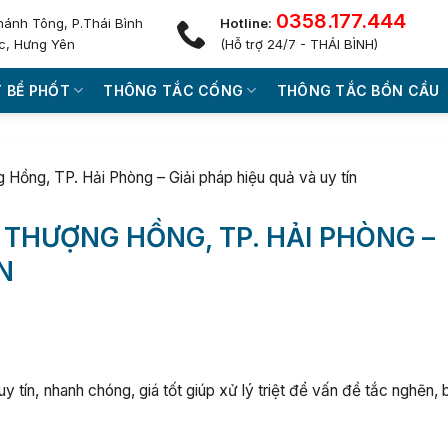
0358.177.444
hánh Tông, P.Thái Bình
Hotline:
c, Hưng Yên
(Hỗ trợ 24/7 - THÁI BÌNH)
 BỂ PHỐT
THÔNG TẮC CỐNG
THÔNG TẮC BỒN CẦU
 Hồng, TP. Hải Phòng – Giải pháp hiệu quả và uy tín
 THƯỢNG HỒNG, TP. HẢI PHÒNG –
N
 tín, nhanh chóng, giá tốt giúp xử lý triệt để vấn đề tắc nghẽn,