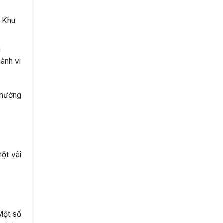
. Khu
.
n
ành vi
i hướng
ột vài
Một số