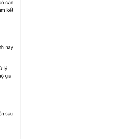
 có cần
am kết
nh này
ử lý
hộ gia
ồn sâu