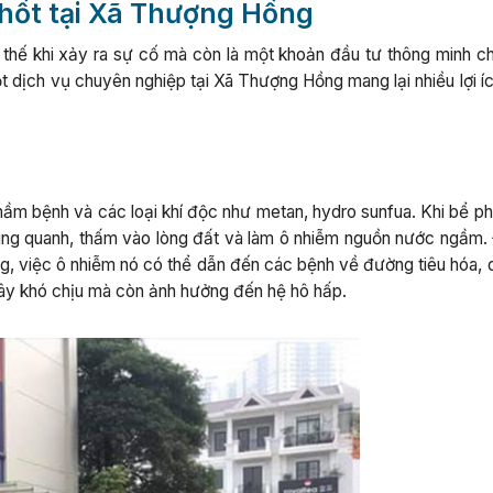
 phốt tại Xã Thượng Hồng
nh thế khi xảy ra sự cố mà còn là một khoản đầu tư thông minh c
 dịch vụ chuyên nghiệp tại Xã Thượng Hồng mang lại nhiều lợi íc
mầm bệnh và các loại khí độc như metan, hydro sunfua. Khi bể ph
 xung quanh, thấm vào lòng đất và làm ô nhiễm nguồn nước ngầm. 
, việc ô nhiễm nó có thể dẫn đến các bệnh về đường tiêu hóa, da
 gây khó chịu mà còn ảnh hưởng đến hệ hô hấp.