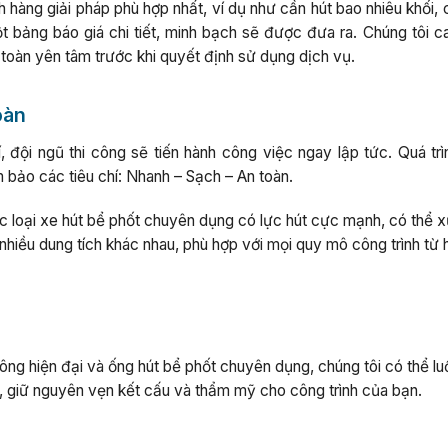
 hàng giải pháp phù hợp nhất, ví dụ như cần hút bao nhiêu khối,
 bảng báo giá chi tiết, minh bạch sẽ được đưa ra. Chúng tôi c
 toàn yên tâm trước khi quyết định sử dụng dịch vụ.
oàn
 đội ngũ thi công sẽ tiến hành công việc ngay lập tức. Quá trì
m bảo các tiêu chí: Nhanh – Sạch – An toàn.
c loại xe hút bể phốt chuyên dụng có lực hút cực mạnh, có thể x
hiều dung tích khác nhau, phù hợp với mọi quy mô công trình từ 
ng hiện đại và ống hút bể phốt chuyên dụng, chúng tôi có thể lu
 giữ nguyên vẹn kết cấu và thẩm mỹ cho công trình của bạn.