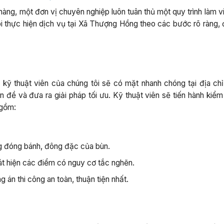
ng, một đơn vị chuyên nghiệp luôn tuân thủ một quy trình làm vi
ôi thực hiện dịch vụ tại Xã Thượng Hồng theo các bước rõ ràng, 
 kỹ thuật viên của chúng tôi sẽ có mặt nhanh chóng tại địa ch
đề và đưa ra giải pháp tối ưu. Kỹ thuật viên sẽ tiến hành kiểm 
 gồm:
ng đóng bánh, đông đặc của bùn.
át hiện các điểm có nguy cơ tắc nghẽn.
 án thi công an toàn, thuận tiện nhất.