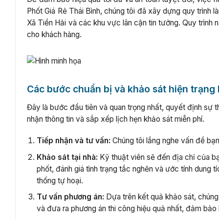
Phốt Giá Rẻ Thái Bình, chúng tôi đã xây dựng quy trình 
Xã Tiền Hải và các khu vực lân cận tin tưởng. Quy trình
cho khách hàng.
Các bước chuẩn bị và khảo sát hiện trạng
Đây là bước đầu tiên và quan trọng nhất, quyết định sự th
nhận thông tin và sắp xếp lịch hẹn khảo sát miễn phí.
Tiếp nhận và tư vấn:
Chúng tôi lắng nghe vấn đề bạn 
Khảo sát tại nhà:
Kỹ thuật viên sẽ đến địa chỉ của bạ
phốt, đánh giá tình trạng tắc nghẽn và ước tính dung
thống tự hoại.
Tư vấn phương án:
Dựa trên kết quả khảo sát, chúng t
và đưa ra phương án thi công hiệu quả nhất, đảm bảo