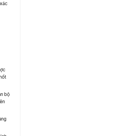
 xác
ược
hốt
àn bộ
yên
hàng