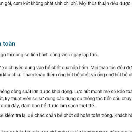
n gói, cam kết không phát sinh chi phí. Mọi thỏa thuận đều được
n toàn
ngũ thi công sẽ tiến hành công việc ngay lập tức.
 từ xe chuyên dụng vào bể phốt qua nắp hầm. Mọi thao tác đều đ
i khó chịu. Tham khảo thêm ống hút bể phốt và ống chờ hút bể p
hông công suất lớn được khởi động. Lực hút mạnh mẽ sẽ kéo to
 hút, kỹ thuật viên sẽ sử dụng các dụng cụ thông tắc bồn cầu chu
 dưới đáy, đảm bảo bể được làm sạch triệt để.
 sẽ kiểm tra lại để chắc chắn bể phốt đã hoàn toàn trống. Khách 