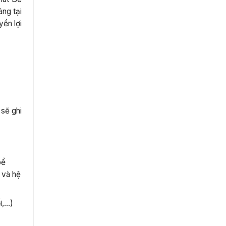
ng tại
yền lợi
 sẽ ghi
bể
 và hệ
i,…)