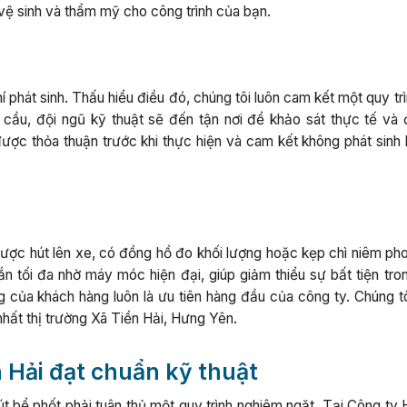
 vệ sinh và thẩm mỹ cho công trình của bạn.
í phát sinh. Thấu hiểu điều đó, chúng tôi luôn cam kết một quy tr
 cầu, đội ngũ kỹ thuật sẽ đến tận nơi để khảo sát thực tế và 
 được thỏa thuận trước khi thực hiện và cam kết không phát sinh
 được hút lên xe, có đồng hồ đo khối lượng hoặc kẹp chì niêm ph
n tối đa nhờ máy móc hiện đại, giúp giảm thiểu sự bất tiện tron
ng của khách hàng luôn là ưu tiên hàng đầu của công ty. Chúng t
nhất thị trường Xã Tiền Hải, Hưng Yên.
n Hải đạt chuẩn kỹ thuật
út bể phốt phải tuân thủ một quy trình nghiêm ngặt. Tại Công ty