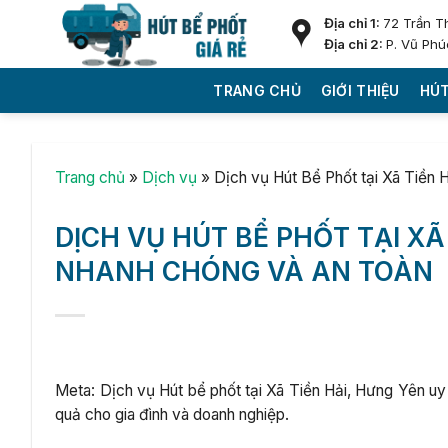
Skip
Địa chỉ 1:
72 Trần T
to
Địa chỉ 2:
P. Vũ Phú
content
TRANG CHỦ
GIỚI THIỆU
HÚT
Trang chủ
»
Dịch vụ
»
Dịch vụ Hút Bể Phốt tại Xã Tiền
DỊCH VỤ HÚT BỂ PHỐT TẠI XÃ 
NHANH CHÓNG VÀ AN TOÀN
Meta: Dịch vụ Hút bể phốt tại Xã Tiền Hải, Hưng Yên uy t
quả cho gia đình và doanh nghiệp.