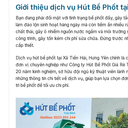
Giới thiệu dịch vụ Hút Bể Phốt t
Bạn đang phải đối mặt với tình trạng bể phốt đầy, gây tắ
làm đảo lộn sinh hoạt hàng ngày mà còn tiềm ẩn nhiều r
chất thải, gây ô nhiễm nguồn nước ngầm và môi trường 
công trình, gây tốn kém chi phí sửa chữa. Đứng trước nh
cấp thiết.
Dịch vụ hút bể phốt tại Xã Tiền Hải, Hưng Yên chính là c
đơn vị chuyên nghiệp như Công ty Hút Bể Phốt Giá Rẻ Th
20 năm kinh nghiệm, sở hữu đội ngũ kỹ thuật viên lành
những thông tin chi tiết về dịch vụ, giúp bạn lựa chọn đơn
trì bể phốt để tối ưu chi phí.