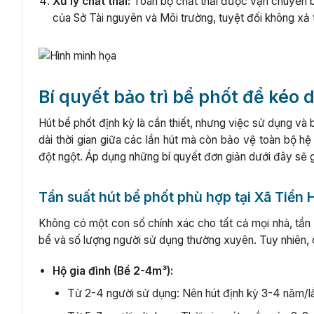
Xử lý chất thải:
Toàn bộ chất thải được vận chuyển b
của Sở Tài nguyên và Môi trường, tuyệt đối không xả t
Bí quyết bảo trì bể phốt để kéo d
Hút bể phốt định kỳ là cần thiết, nhưng việc sử dụng và
dài thời gian giữa các lần hút mà còn bảo vệ toàn bộ hệ
đột ngột. Áp dụng những bí quyết đơn giản dưới đây sẽ g
Tần suất hút bể phốt phù hợp tại Xã Tiền 
Không có một con số chính xác cho tất cả mọi nhà, tần s
bể và số lượng người sử dụng thường xuyên. Tuy nhiên, 
Hộ gia đình (Bể 2-4m³):
Từ 2-4 người sử dụng: Nên hút định kỳ 3-4 năm/l