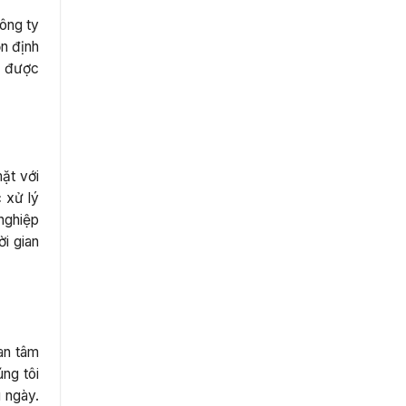
ông ty
ổn định
h được
mặt với
 xử lý
nghiệp
ời gian
an tâm
úng tôi
 ngày.