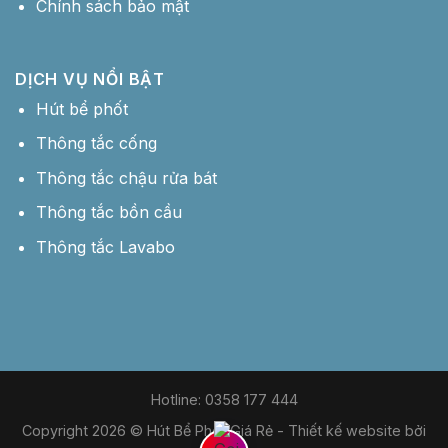
Chính sách bảo mật
DỊCH VỤ NỔI BẬT
Hút bể phốt
Thông tắc cống
Thông tắc chậu rửa bát
Thông tắc bồn cầu
Thông tắc Lavabo
Hotline: 0358 177 444
Copyright 2026 © Hút Bể Phốt Giá Rẻ -
Thiết kế website bởi