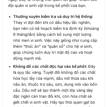
đội quân vi sinh vật trong bể phốt của bạn.
Thường xuyên kiểm tra và duy trì hệ thống:
Thay vì đợi đến khi có dấu hiệu tắc nghẽn,
bạn nên có kế hoạch kiểm tra định kỳ (khoảng
6 tháng/lần) bằng cách bổ sung một lượng
nhỏ men vi sinh. Việc này giống như cung cấp
thêm “thức ăn” và “quân số” cho hệ vi sinh,
giúp chúng luôn duy trì mật độ cao và hoạt
động mạnh mẽ.
Không đổ các chất độc hại vào bể phốt:
Đây
là quy tắc vàng. Tuyệt đối không đổ các chất
hóa học tẩy rửa mạnh, dầu mỡ thừa sau khi
nấu ăn, thuốc trừ sâu, sơn, dung môi vào bồn
cầu. Dầu mỡ sẽ tạo thành một lớp váng dày
đặc ngăn cản trao đổi khí, còn hóa chất sẽ
giết chết vi sinh vật. Hãy tạo thói quen gạt bỏ