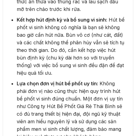
thức ăn thừa vào thùng rác và lau sạch dầu
mỡ trên chảo trước khi rửa.
Kết hợp hút định kỳ và bổ sung vi sinh:
Hút bể
phốt vi sinh không có nghĩa là bạn sẽ không
bao giờ cần hút nữa. Bùn vô cơ (như cát, đất)
và các chất không thể phân hủy vẫn sẽ tích tụ
theo thời gian. Do đó, cần kết hợp việc hút
bùn định kỳ (chu kỳ dài hơn so với truyền
thống) với việc bổ sung vi sinh đều đặn để đạt
hiệu quả tối ưu.
Lựa chọn đơn vị hút bể phốt uy tín:
Không
phải đơn vị nào cũng thực hiện quy trình hút
bể phốt vi sinh đúng chuẩn. Một đơn vị uy tín
như Công ty Hút Bể Phốt Giá Rẻ Thái Bình sẽ
có đủ trang thiết bị hiện đại, đội ngũ kỹ thuật
viên am hiểu nguyên lý và sử dụng các sản
phẩm men vi sinh chất lượng, đảm bảo mang