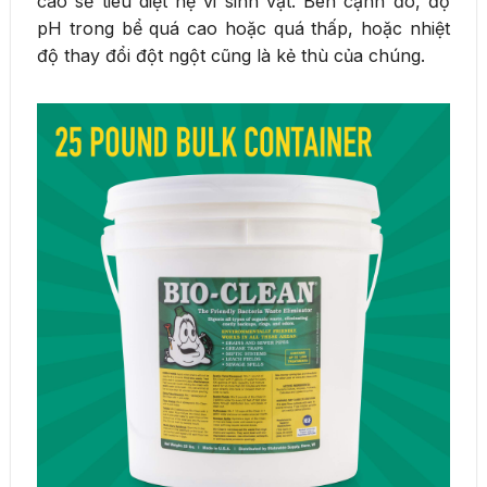
cao sẽ tiêu diệt hệ vi sinh vật. Bên cạnh đó, độ
pH trong bể quá cao hoặc quá thấp, hoặc nhiệt
độ thay đổi đột ngột cũng là kẻ thù của chúng.