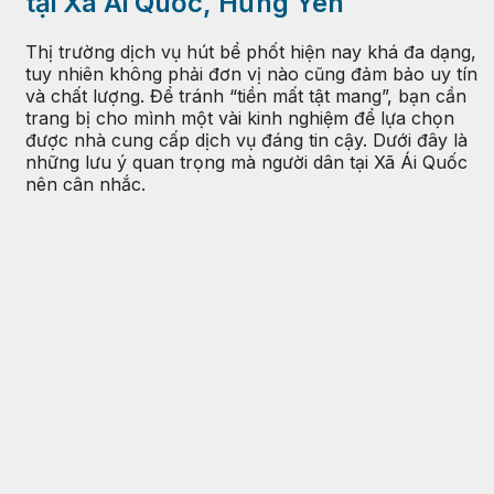
tại Xã Ái Quốc, Hưng Yên
Thị trường dịch vụ hút bể phốt hiện nay khá đa dạng,
tuy nhiên không phải đơn vị nào cũng đảm bảo uy tín
và chất lượng. Để tránh “tiền mất tật mang”, bạn cần
trang bị cho mình một vài kinh nghiệm để lựa chọn
được nhà cung cấp dịch vụ đáng tin cậy. Dưới đây là
những lưu ý quan trọng mà người dân tại Xã Ái Quốc
nên cân nhắc.