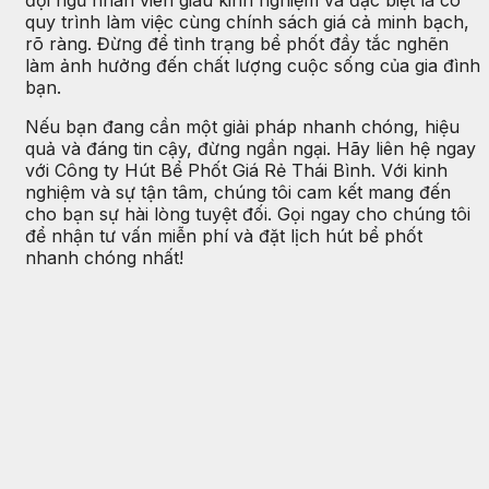
quy trình làm việc cùng chính sách giá cả minh bạch,
rõ ràng. Đừng để tình trạng bể phốt đầy tắc nghẽn
làm ảnh hưởng đến chất lượng cuộc sống của gia đình
bạn.
Nếu bạn đang cần một giải pháp nhanh chóng, hiệu
quả và đáng tin cậy, đừng ngần ngại. Hãy liên hệ ngay
với Công ty Hút Bể Phốt Giá Rẻ Thái Bình. Với kinh
nghiệm và sự tận tâm, chúng tôi cam kết mang đến
cho bạn sự hài lòng tuyệt đối. Gọi ngay cho chúng tôi
để nhận tư vấn miễn phí và đặt lịch hút bể phốt
nhanh chóng nhất!