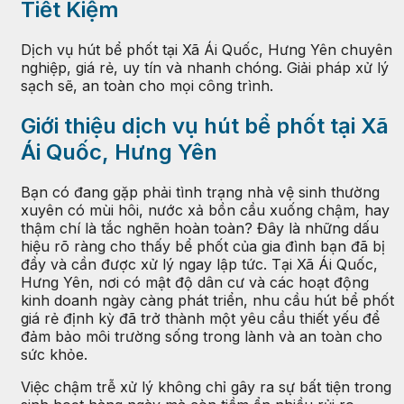
Tiết Kiệm
Dịch vụ hút bể phốt tại Xã Ái Quốc, Hưng Yên chuyên
nghiệp, giá rẻ, uy tín và nhanh chóng. Giải pháp xử lý
sạch sẽ, an toàn cho mọi công trình.
Giới thiệu dịch vụ hút bể phốt tại Xã
Ái Quốc, Hưng Yên
Bạn có đang gặp phải tình trạng nhà vệ sinh thường
xuyên có mùi hôi, nước xả bồn cầu xuống chậm, hay
thậm chí là tắc nghẽn hoàn toàn? Đây là những dấu
hiệu rõ ràng cho thấy bể phốt của gia đình bạn đã bị
đầy và cần được xử lý ngay lập tức. Tại Xã Ái Quốc,
Hưng Yên, nơi có mật độ dân cư và các hoạt động
kinh doanh ngày càng phát triển, nhu cầu hút bể phốt
giá rẻ định kỳ đã trở thành một yêu cầu thiết yếu để
đảm bảo môi trường sống trong lành và an toàn cho
sức khỏe.
Việc chậm trễ xử lý không chỉ gây ra sự bất tiện trong