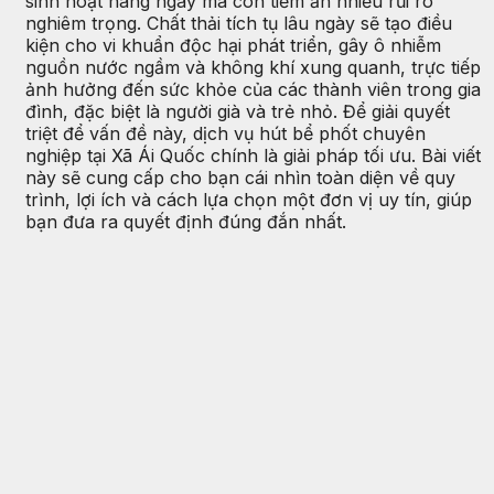
sinh hoạt hàng ngày mà còn tiềm ẩn nhiều rủi ro
nghiêm trọng. Chất thải tích tụ lâu ngày sẽ tạo điều
kiện cho vi khuẩn độc hại phát triển, gây ô nhiễm
nguồn nước ngầm và không khí xung quanh, trực tiếp
ảnh hưởng đến sức khỏe của các thành viên trong gia
đình, đặc biệt là người già và trẻ nhỏ. Để giải quyết
triệt để vấn đề này, dịch vụ hút bể phốt chuyên
nghiệp tại Xã Ái Quốc chính là giải pháp tối ưu. Bài viết
này sẽ cung cấp cho bạn cái nhìn toàn diện về quy
trình, lợi ích và cách lựa chọn một đơn vị uy tín, giúp
bạn đưa ra quyết định đúng đắn nhất.