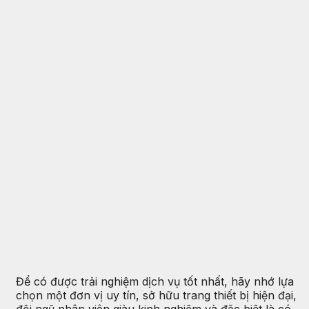
Để có được trải nghiệm dịch vụ tốt nhất, hãy nhớ lựa
chọn một đơn vị uy tín, sở hữu trang thiết bị hiện đại,
đội ngũ nhân viên giàu kinh nghiệm và đặc biệt là có