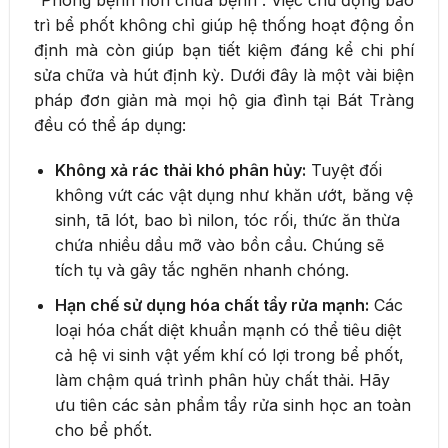
trì bể phốt không chỉ giúp hệ thống hoạt động ổn
định mà còn giúp bạn tiết kiệm đáng kể chi phí
sửa chữa và hút định kỳ. Dưới đây là một vài biện
pháp đơn giản mà mọi hộ gia đình tại Bát Tràng
đều có thể áp dụng:
Không xả rác thải khó phân hủy:
Tuyệt đối
không vứt các vật dụng như khăn ướt, băng vệ
sinh, tã lót, bao bì nilon, tóc rối, thức ăn thừa
chứa nhiều dầu mỡ vào bồn cầu. Chúng sẽ
tích tụ và gây tắc nghẽn nhanh chóng.
Hạn chế sử dụng hóa chất tẩy rửa mạnh:
Các
loại hóa chất diệt khuẩn mạnh có thể tiêu diệt
cả hệ vi sinh vật yếm khí có lợi trong bể phốt,
làm chậm quá trình phân hủy chất thải. Hãy
ưu tiên các sản phẩm tẩy rửa sinh học an toàn
cho bể phốt.