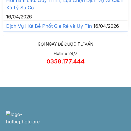
Hút hầm cầu: Quy Trình, Lựa Chọn Dịch Vụ và Cách
Xử Lý Sự Cố
16/04/2026
Dịch Vụ Hút Bể Phốt Giá Rẻ và Uy Tín
16/04/2026
GỌI NGAY ĐỂ ĐƯỢC TƯ VẤN
Hotline 24/7
0358.177.444