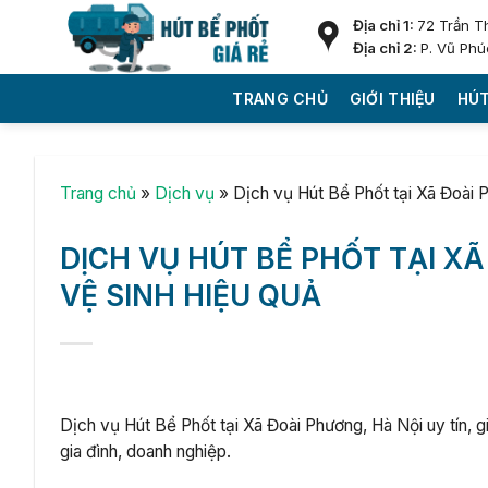
Skip
Địa chỉ 1:
72 Trần T
to
Địa chỉ 2:
P. Vũ Phú
content
TRANG CHỦ
GIỚI THIỆU
HÚT
Trang chủ
»
Dịch vụ
»
Dịch vụ Hút Bể Phốt tại Xã Đoài 
DỊCH VỤ HÚT BỂ PHỐT TẠI XÃ
VỆ SINH HIỆU QUẢ
Dịch vụ Hút Bể Phốt tại Xã Đoài Phương, Hà Nội uy tín, g
gia đình, doanh nghiệp.