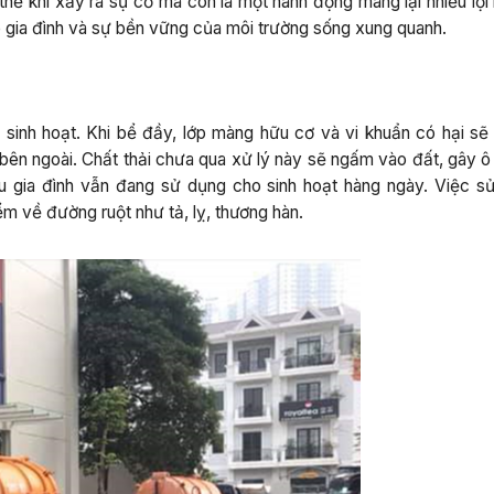
 thế khi xảy ra sự cố mà còn là một hành động mang lại nhiều lợi 
e gia đình và sự bền vững của môi trường sống xung quanh.
 sinh hoạt. Khi bể đầy, lớp màng hữu cơ và vi khuẩn có hại sẽ
g bên ngoài. Chất thải chưa qua xử lý này sẽ ngấm vào đất, gây 
 gia đình vẫn đang sử dụng cho sinh hoạt hàng ngày. Việc s
 về đường ruột như tả, lỵ, thương hàn.