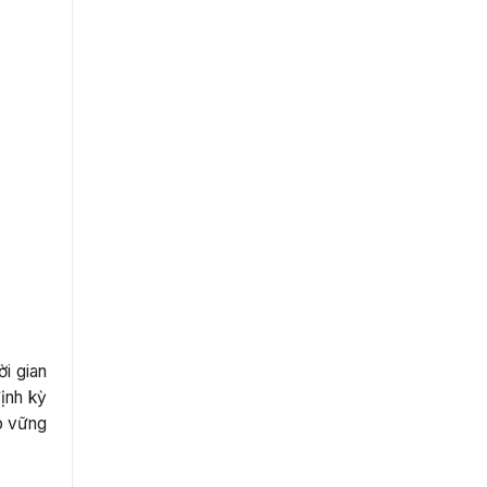
ời gian
ịnh kỳ
o vững