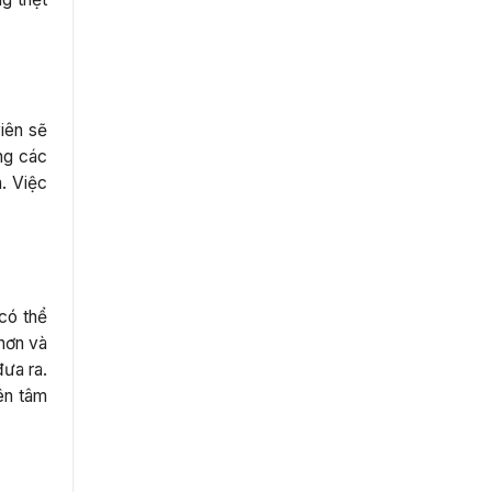
iên sẽ
ụng các
. Việc
 có thể
hơn và
đưa ra.
ên tâm