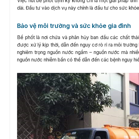
Việc hút bể phốt định kỳ không chỉ là một giải pháp tình
dài. Đầu tư vào dịch vụ này chính là đầu tư cho sức khỏ
Bảo vệ môi trường và sức khỏe gia đình
Bể phốt là nơi chứa và phân hủy ban đầu các chất thải
được xử lý kịp thời, dẫn đến nguy cơ rò rỉ ra môi trườn
nghiêm trọng nguồn nước ngầm – nguồn nước mà nhiều
nguồn nước nhiễm bẩn có thể dẫn đến các bệnh nguy hiểm