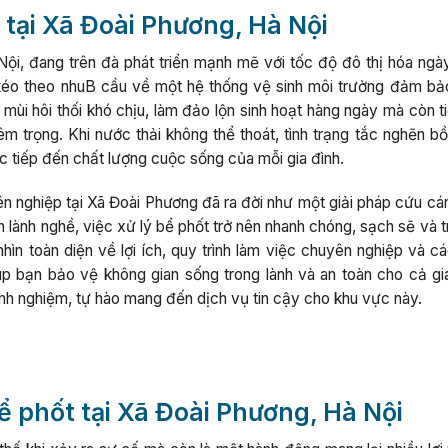
t tại Xã Đoài Phương, Hà Nội
i, đang trên đà phát triển mạnh mẽ với tốc độ đô thị hóa ngà
 kéo theo nhuB cầu về một hệ thống vệ sinh môi trường đảm bả
 mùi hôi thối khó chịu, làm đảo lộn sinh hoạt hàng ngày mà còn 
 trọng. Khi nước thải không thể thoát, tình trạng tắc nghẽn bồ
ực tiếp đến chất lượng cuộc sống của mỗi gia đình.
n nghiệp tại Xã Đoài Phương đã ra đời như một giải pháp cứu cán
n lành nghề, việc xử lý bể phốt trở nên nhanh chóng, sạch sẽ và t
hìn toàn diện về lợi ích, quy trình làm việc chuyên nghiệp và c
úp bạn bảo vệ không gian sống trong lành và an toàn cho cả gia
inh nghiệm, tự hào mang đến dịch vụ tin cậy cho khu vực này.
bể phốt tại Xã Đoài Phương, Hà Nội