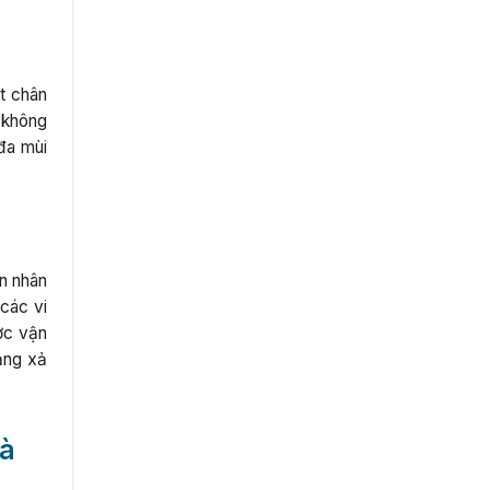
t chân
à không
đa mùi
n nhân
các vi
ược vận
ạng xả
Hà