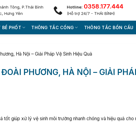
0358.177.444
hánh Tông, P.Thái Bình
Hotline:
c, Hưng Yên
(Hỗ trợ 24/7 - THÁI BÌNH)
 BỂ PHỐT
THÔNG TẮC CỐNG
THÔNG TẮC BỒN CẦU
Phương, Hà Nội – Giải Pháp Vệ Sinh Hiệu Quả
 ĐOÀI PHƯƠNG, HÀ NỘI – GIẢI PHÁ
iá tốt giúp xử lý vệ sinh môi trường nhanh chóng và hiệu quả cho