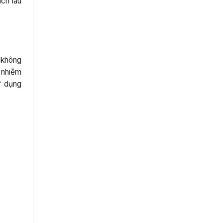
ích lâu
 không
ô nhiễm
ử dụng