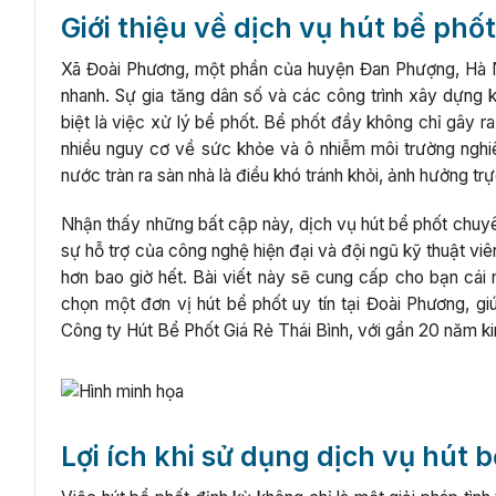
Giới thiệu về dịch vụ hút bể phố
Xã Đoài Phương, một phần của huyện Đan Phượng, Hà Nộ
nhanh. Sự gia tăng dân số và các công trình xây dựng
biệt là việc xử lý bể phốt. Bể phốt đầy không chỉ gây ra
nhiều nguy cơ về sức khỏe và ô nhiễm môi trường nghiêm
nước tràn ra sàn nhà là điều khó tránh khỏi, ảnh hưởng tr
Nhận thấy những bất cập này, dịch vụ hút bể phốt chuyê
sự hỗ trợ của công nghệ hiện đại và đội ngũ kỹ thuật viê
hơn bao giờ hết. Bài viết này sẽ cung cấp cho bạn cái n
chọn một đơn vị hút bể phốt uy tín tại Đoài Phương, gi
Công ty Hút Bể Phốt Giá Rẻ Thái Bình, với gần 20 năm k
Lợi ích khi sử dụng dịch vụ hút 