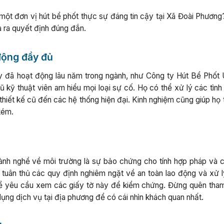
 một đơn vị hút bể phốt thực sự đáng tin cậy tại Xã Đoài Phương
a ra quyết định đúng đắn.
động đầy đủ
y đã hoạt động lâu năm trong ngành, như Công ty Hút Bể Phốt 
 kỹ thuật viên am hiểu mọi loại sự cố. Họ có thể xử lý các tình
hiết kế cũ đến các hệ thống hiện đại. Kinh nghiệm cũng giúp họ 
kém.
ành nghề về môi trường là sự bảo chứng cho tính hợp pháp và 
tuân thủ các quy định nghiêm ngặt về an toàn lao động và xử l
hể yêu cầu xem các giấy tờ này để kiểm chứng. Đừng quên tha
ụng dịch vụ tại địa phương để có cái nhìn khách quan nhất.