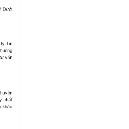
? Dưới
Uy Tín
 huống
tư vấn
chuyên
ý chất
m khảo