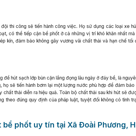
 đội thi công sẽ tiến hành công việc. Họ sử dụng các loại xe hú
hoạt, có thể tiếp cận bể phốt ở cả những vị trí khó khăn nhất m
ép kín, đảm bảo không gây vương vãi chất thải và hạn chế tối 
g để hút sạch lớp bùn cặn lắng đọng lâu ngày ở đáy bể, là nguyê
ng, họ sẽ tiến hành bơm lại một lượng nước phù hợp để đảm bảo 
ủy chất thải diễn ra hiệu quả. Toàn bộ chất thải sau khi hút sẽ đ
ng theo đúng quy định của pháp luật, tuyệt đối không có tình tr
t bể phốt uy tín tại Xã Đoài Phương, 