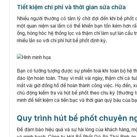
Tiết kiệm chi phí và thời gian sửa chữa
Nhiều người thường có tâm lý chờ đợi đến khi bể phốt c
một quan niệm sai lầm có thể khiến bạn tốn kém hơn rất
ống, hỏng hóc hệ thống lọc và thậm chí làm sụt lún cấu 
nhiều lần so với chi phí hút bể phốt định kỳ.
Bạn có tưởng tượng được sự phiền toái khi toàn bộ hệ th
đảo lộn hoàn toàn. Thay vì mất vài ngày, thậm chí cả t
mất vài giờ đồng hồ để hoàn thành công việc. Họ đến, xử 
chủ động kiểm tra và hút bể phốt theo chu kỳ (thường 
minh để tiết kiệm cả tiền bạc và thời gian quý báu của bạ
Quy trình hút bể phốt chuyên n
Để đảm bảo hiệu quả và sự hài lòng của khách hàng, một 
và minh bạch. Công ty Hút Bể Phốt Giá Rẻ Thái Bình áp d