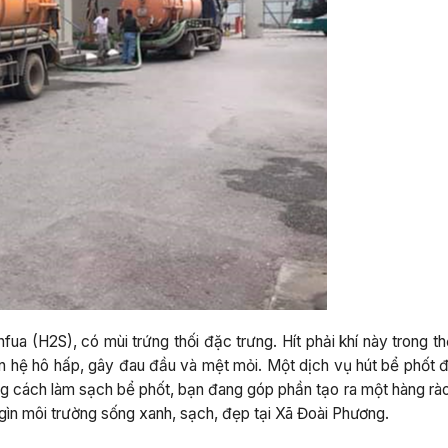
a (H2S), có mùi trứng thối đặc trưng. Hít phải khí này trong th
n hệ hô hấp, gây đau đầu và mệt mỏi. Một dịch vụ hút bể phốt đ
ng cách làm sạch bể phốt, bạn đang góp phần tạo ra một hàng rà
ìn môi trường sống xanh, sạch, đẹp tại Xã Đoài Phương.