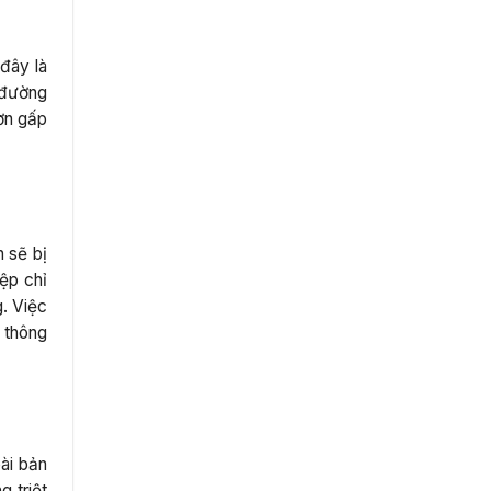
đây là
 đường
ơn gấp
 sẽ bị
ệp chỉ
g. Việc
 thông
bài bản
 triệt