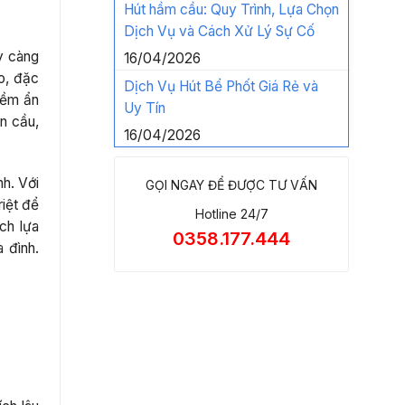
Hút hầm cầu: Quy Trình, Lựa Chọn
Dịch Vụ và Cách Xử Lý Sự Cố
y càng
16/04/2026
o, đặc
Dịch Vụ Hút Bể Phốt Giá Rẻ và
tiềm ẩn
Uy Tín
n cầu,
16/04/2026
h. Với
GỌI NGAY ĐỂ ĐƯỢC TƯ VẤN
riệt để
Hotline 24/7
ách lựa
0358.177.444
 đình.