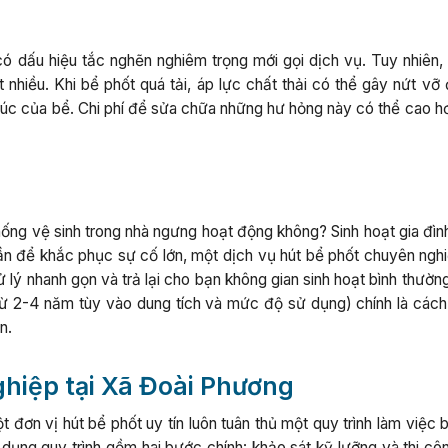
ó dấu hiệu tắc nghẽn nghiêm trọng mới gọi dịch vụ. Tuy nhiên, 
 nhiều. Khi bể phốt quá tải, áp lực chất thải có thể gây nứt vỡ
trúc của bể. Chi phí để sửa chữa những hư hỏng này có thể cao h
ống vệ sinh trong nhà ngưng hoạt động không? Sinh hoạt gia đình
uần để khắc phục sự cố lớn, một dịch vụ hút bể phốt chuyên nghi
lý nhanh gọn và trả lại cho bạn không gian sinh hoạt bình thườn
từ 2-4 năm tùy vào dung tích và mức độ sử dụng) chính là cách
n.
ghiệp tại Xã Đoài Phương
đơn vị hút bể phốt uy tín luôn tuân thủ một quy trình làm việc 
ụng quy trình gồm hai bước chính: khảo sát kỹ lưỡng và thi công