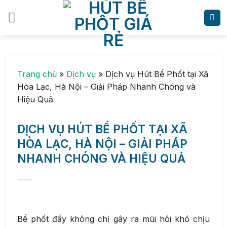
Skip
to
content
Trang chủ
»
Dịch vụ
»
Dịch vụ Hút Bể Phốt tại Xã
Hòa Lạc, Hà Nội – Giải Pháp Nhanh Chóng và
Hiệu Quả
DỊCH VỤ HÚT BỂ PHỐT TẠI XÃ
HÒA LẠC, HÀ NỘI – GIẢI PHÁP
NHANH CHÓNG VÀ HIỆU QUẢ
Bể phốt đầy không chỉ gây ra mùi hôi khó chịu