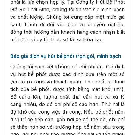
phải là lựa chọn hợp lý. Tại Công ty Hút Bể Phốt
Giá Rẻ Thái Bình, chúng tôi tin vào sự minh bạch
và chất lượng. Chúng tôi cung cấp một mức giá
cạnh tranh đi đôi với dịch vụ chuyên nghiệp,
đồng thời hướng dẫn khách hàng cách nhận biết
một đơn vị uy tín thực sự tại xã Hòa Lạc.
Báo giá dịch vụ hút bể phốt trọn gói, minh bạch
Chúng tôi cam kết không có chi phí ẩn. Giá dịch
vụ hút bể phốt được xác định dựa trên một số
yếu tố rõ ràng và khách quan. Thứ nhất là dung
tích của bể phốt, được tính bằng mét khối (m³).
Bể càng lớn, lượng chất thải cần hút và xử lý
càng nhiều, do đó chi phí sẽ cao hơn. Thứ hai là
độ khó của công việc thi công. Nếu bể phốt nằm
ở vị trí dễ tiếp cận, gần nơi xe có thể đỗ, chi phí
sẽ thấp hơn so với trường hợp bể nằm sâu trong
ngõ, đòi hỏi phải kéo đường ống dài và tốn nhiều